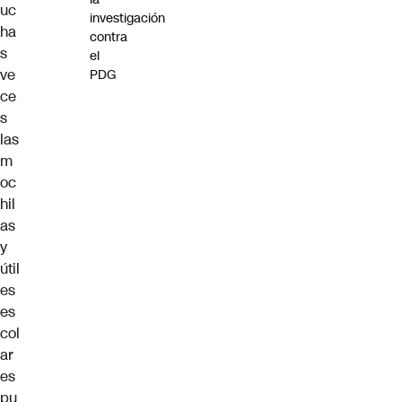
uc
investigación
ha
contra
s
el
ve
PDG
ce
s
las
m
oc
hil
as
y
útil
es
es
col
ar
es
pu