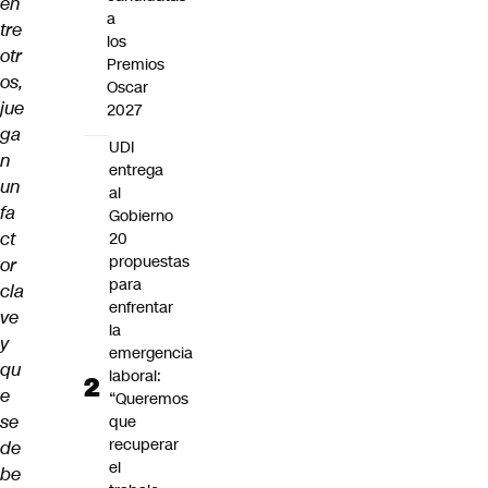
en
a
tre
los
otr
Premios
os,
Oscar
jue
2027
ga
UDI
n
entrega
un
al
fa
Gobierno
ct
20
propuestas
or
para
cla
enfrentar
ve
la
y
emergencia
qu
laboral:
e
“Queremos
se
que
recuperar
de
el
be