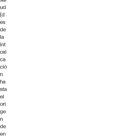
ud
(d
es
de
la
int
oxi
ca
ció
n
ha
sta
el
ori
ge
n
de
en