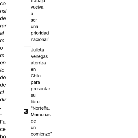
trabajo
co
vuelva
nsi
a
de
ser
rar
una
al
prioridad
nacional”
m
o
Julieta
m
Venegas
en
aterriza
en
to
Chile
de
para
de
presentar
ci
su
dir
libro
.
“Norteña.
–
Memorias
de
Fa
un
ce
comienzo”
bo