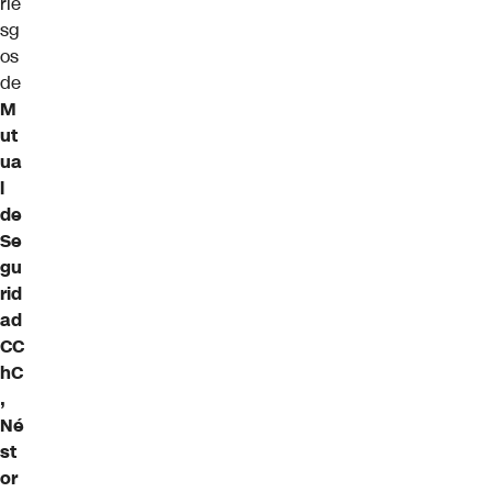
rie
sg
os
de
M
ut
ua
l
de
Se
gu
rid
ad
CC
hC
,
Né
st
or