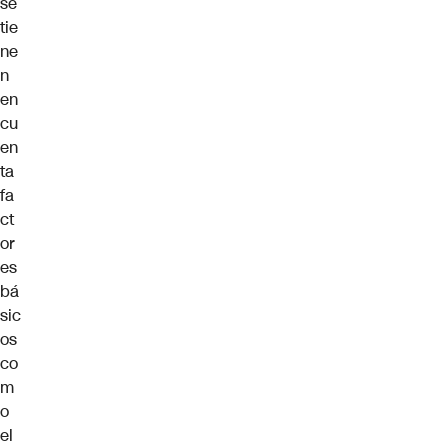
se
tie
ne
n
en
cu
en
ta
fa
ct
or
es
bá
sic
os
co
m
o
el