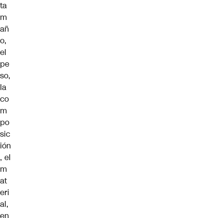
ta
m
añ
o,
el
pe
so,
la
co
m
po
sic
ión
, el
m
at
eri
al,
en