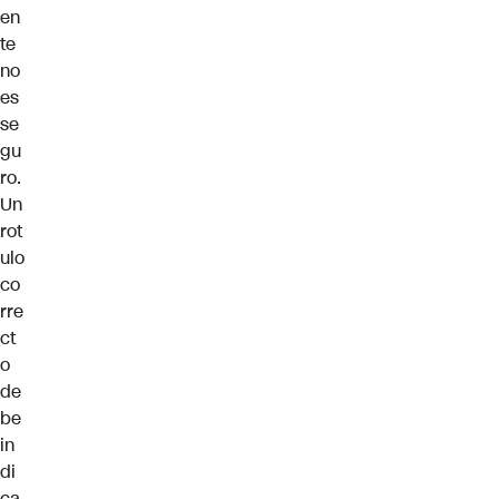
en
te
no
es
se
gu
ro.
Un
rot
ulo
co
rre
ct
o
de
be
in
di
ca