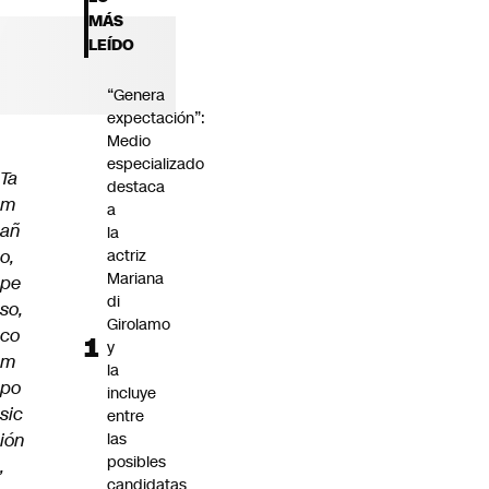
Futuro 360
MÁS
Opinión
LEÍDO
“Genera
expectación”:
Medio
especializado
Ta
destaca
m
a
añ
la
o,
actriz
Mariana
pe
di
so,
Girolamo
co
y
m
la
po
incluye
sic
entre
ión
las
posibles
,
candidatas