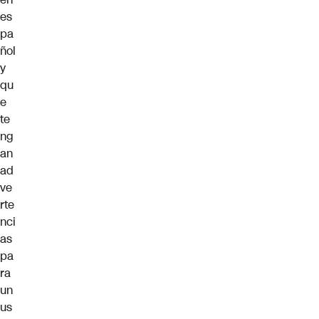
es
pa
ñol
y
qu
e
te
ng
an
ad
ve
rte
nci
as
pa
ra
un
us