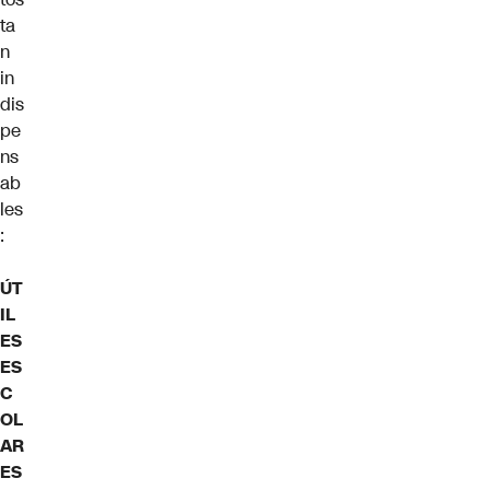
ta
n
in
dis
pe
ns
ab
les
:
ÚT
IL
ES
ES
C
OL
AR
ES