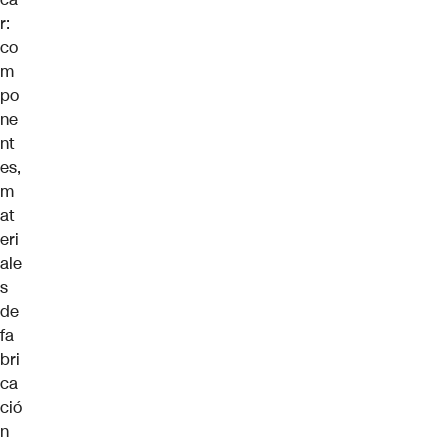
r:
co
m
po
ne
nt
es,
m
at
eri
ale
s
de
fa
bri
ca
ció
n