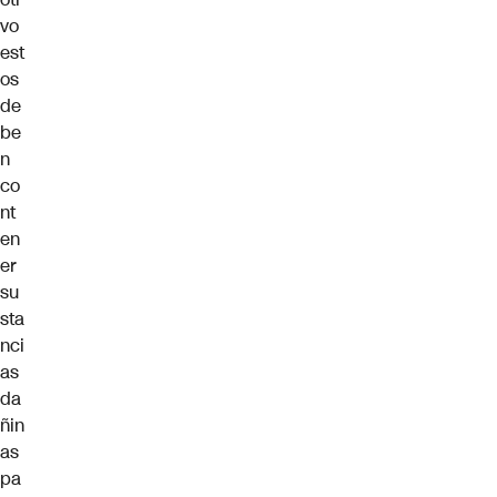
vo
est
os
de
be
n
co
nt
en
er
su
sta
nci
as
da
ñin
as
pa