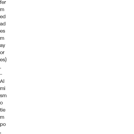
fer
m
ed
ad
es
m
ay
or
es)
.
–
Al
mi
sm
o
tie
m
po
,