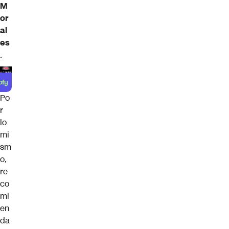
M
or
al
es
.
Po
r
lo
mi
sm
o,
re
co
mi
en
da