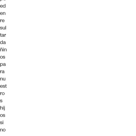
ed
en
re
sul
tar
da
ñin
os
pa
ra
nu
est
ro
s
hij
os
si
no