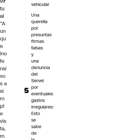
vir
vehicular
tu
Una
al
querella
“A
por
un
presuntas
qu
firmas
e
falsas
ino
y
fe
una
denuncia
nsi
del
vo
Servel
s a
por
si
eventuales
m
gastos
pl
irregulares:
e
Esto
se
vis
sabe
ta,
de
m
la