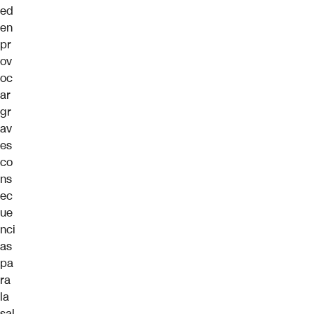
ed
en
pr
ov
oc
ar
gr
av
es
co
ns
ec
ue
nci
as
pa
ra
la
sal