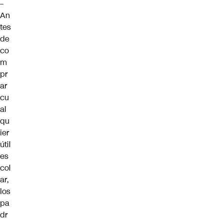
–
An
tes
de
co
m
pr
ar
cu
al
qu
ier
útil
es
col
ar,
los
pa
dr