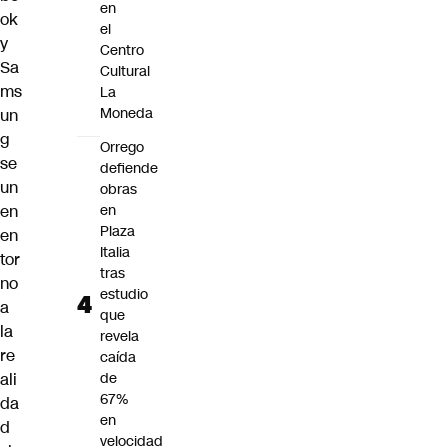
en
ok
el
y
Centro
Sa
Cultural
ms
La
Moneda
un
g
Orrego
se
defiende
un
obras
en
en
Plaza
en
Italia
tor
tras
no
estudio
a
que
la
revela
re
caída
ali
de
67%
da
en
d
velocidad