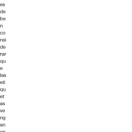
es
de
be
n
co
nsi
de
rar
qu
e
las
eti
qu
et
as
ve
ng
an
en