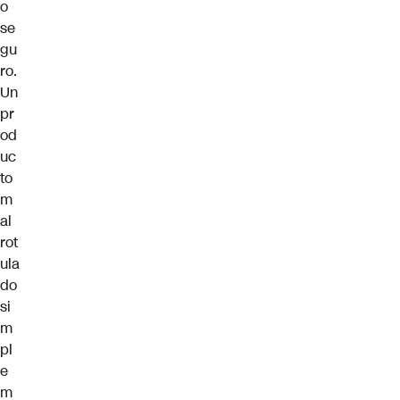
o
se
gu
ro.
Un
pr
od
uc
to
m
al
rot
ula
do
si
m
pl
e
m