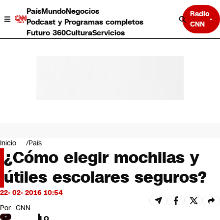
País
Mundo
Negocios
Radio
Podcast y Programas completos
CNN
Futuro 360
Cultura
Servicios
País
Mundo
Negocios
Inicio
País
¿Cómo elegir mochilas y
Deportes
Programas completos
útiles escolares seguros?
Cultura
Servicios
22- 02- 2016 10:54
Bits
CNN Data
Por
CNN
CNN tiempo
LO