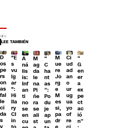
LEE TAMBIÉN
D
"E
M
Ci
“
A
M
“
os
s
ue
ud
G
ná
ag
C
pe
vu
re
ad
en
lis
da
ha
rs
lg
Jo
an
er
is:
le
nt
on
ar
rg
o
a
Inf
na
as
as
":
e
ur
ex
an
Pi
”:
fal
Hi
M
ug
pe
ti
ñe
Po
le
lla
es
ua
ct
no
ra
du
ci
ry
si,
yo
ac
se
se
je
da
Cl
pa
of
ió
en
ali
ap
s
in
dr
re
n”
cu
st
un
y
to
e
ci
:
en
a
ta