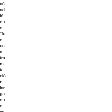
añ
ad
ió
qu
e
“
fu
e
un
a
tra
mi
ta
ció
n
lar
ga
qu
e
se