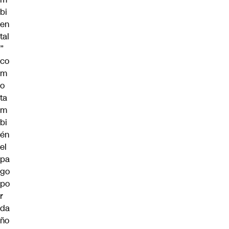
bi
en
tal
”
co
m
o
ta
m
bi
én
el
pa
go
po
r
da
ño