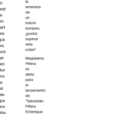
la
ó
amenaza
est
de
e
un
m
boicot
art
europeo,
es
¿podrá
superar
pa
esta
ra
crisis?
vot
ar
Magdalena
en
Piñera
se
tor
alista
no
para
a
el
si
lanzamiento
se
de
pe
“Sebastián
rm
Piñera
Echenique
itía