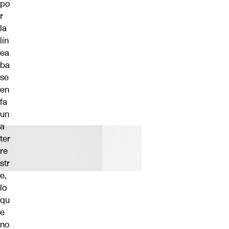
po
r
la
lín
ea
ba
se
en
fa
un
a
ter
re
str
e,
lo
qu
e
no