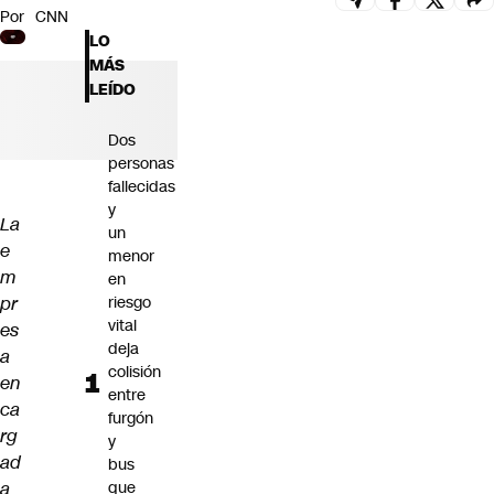
Por
CNN
Futuro 360
LO
Opinión
MÁS
LEÍDO
Dos
personas
fallecidas
y
La
un
e
menor
m
en
pr
riesgo
vital
es
deja
a
colisión
en
entre
ca
furgón
rg
y
ad
bus
a
que