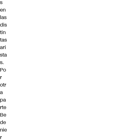
s
en
las
dis
tin
tas
ari
sta
s.
Po
r
otr
a
pa
rte
Be
de
nie
r