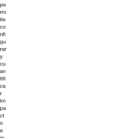
pe
rm
ite
co
nfi
gu
rar
y
cu
an
tifi
ca
r
im
pa
ct
o
a
m