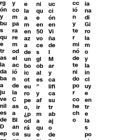
rg
y
cc
ia
e
ni
uc
ón
co
ió
na
la
qu
ci
y
m
n
di
a
e
ón
bu
pa
y
Gi
m
en
en
s
ra
te
ro
en
50
Vi
qu
re
r
la
az
vo
ña
e
m
mi
m
a
ce
de
tr
od
nó
o
de
s
l
as
el
de
y
un
gl
M
la
ac
te
la
bo
ob
ar
da
ió
ni
in
ic
al
y
ba
n
do
cl
ot
es
ca
a
de
po
uy
eu
”
lifi
ju
la
r
e
ro
y
ca
ve
C
co
en
pe
af
su
nil
as
he
tr
o,
ir
tr
es
a
ch
e
¿p
m
ab
de
Bl
o
la
od
a
aj
D
an
s
rá
qu
o
ep
ca
po
su
e
de