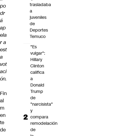
trasladaba
po
a
dr
juveniles
á
de
ap
Deportes
ela
Temuco
r a
"Es
est
vulgar":
a
Hillary
vot
Clinton
aci
califica
ón.
a
Donald
Trump
Fin
de
al
"narcisista"
m
y
en
compara
te
remodelación
de
de