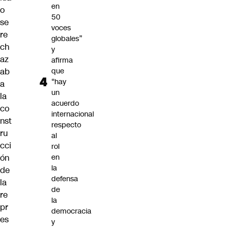
en
o
50
se
voces
re
globales”
ch
y
az
afirma
ab
que
“hay
a
un
la
acuerdo
co
internacional
nst
respecto
ru
al
cci
rol
ón
en
la
de
defensa
la
de
re
la
pr
democracia
es
y