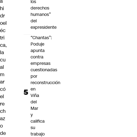
a
los
hi
derechos
humanos”
dr
del
oel
expresidente
éc
tri
“Chantas”:
Poduje
ca,
apunta
la
contra
cu
empresas
al
cuestionadas
m
por
ar
reconstrucción
có
en
Viña
el
del
re
Mar
ch
y
az
califica
o
su
de
trabajo