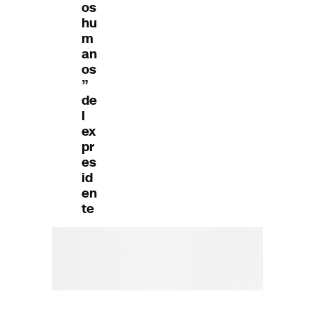
os
hu
m
an
os
”
de
l
ex
pr
es
id
en
te