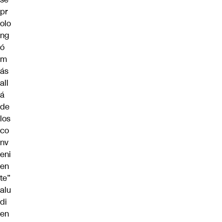
pr
olo
ng
ó
m
ás
all
á
de
los
co
nv
eni
en
te”
alu
di
en