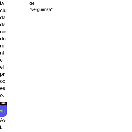
la
de
"vergüenza"
ciu
da
da
nía
du
ra
nt
e
el
pr
oc
es
o.
As
í,