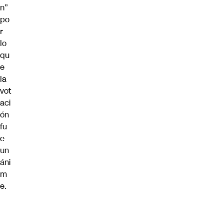
n”
po
r
lo
qu
e
la
vot
aci
ón
fu
e
un
áni
m
e.