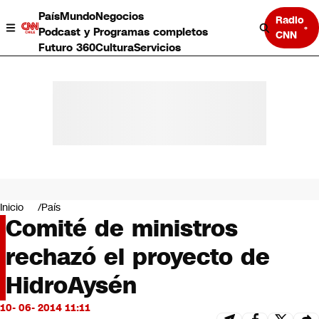
País
Mundo
Negocios
Radio
Podcast y Programas completos
CNN
Futuro 360
Cultura
Servicios
País
Mundo
Negocios
Inicio
País
Comité de ministros
Deportes
Programas completos
rechazó el proyecto de
Cultura
Servicios
HidroAysén
Bits
CNN Data
10- 06- 2014 11:11
CNN tiempo