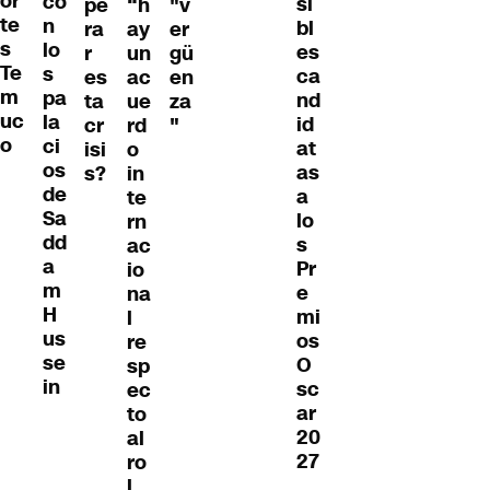
or
co
si
pe
“h
"v
te
n
bl
ra
ay
er
s
lo
es
r
un
gü
Te
s
ca
es
ac
en
m
pa
nd
ta
ue
za
uc
la
id
cr
rd
"
o
ci
at
isi
o
os
as
s?
in
de
a
te
Sa
lo
rn
dd
s
ac
a
Pr
io
m
e
na
H
mi
l
us
os
re
se
O
sp
in
sc
ec
ar
to
20
al
27
ro
l