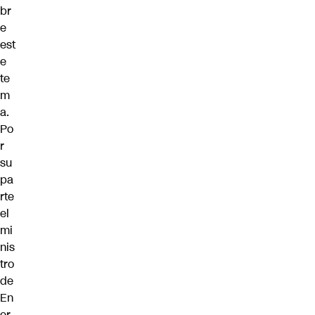
br
e
est
e
te
m
a.
Po
r
su
pa
rte
el
mi
nis
tro
de
En
er