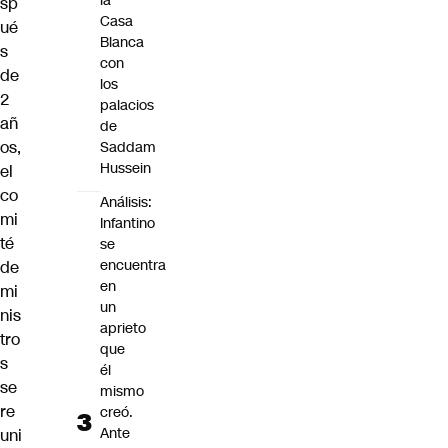
la
sp
Casa
ué
Blanca
s
con
de
los
2
palacios
añ
de
os,
Saddam
Hussein
el
co
Análisis:
mi
Infantino
té
se
encuentra
de
en
mi
un
nis
aprieto
tro
que
s
él
se
mismo
re
creó.
Ante
uni