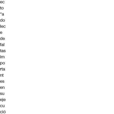
ec
to
“
a
do
lec
e
de
fal
tas
im
po
rta
nt
es
en
su
eje
cu
ció