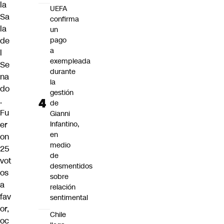
la
UEFA
Sa
confirma
la
un
de
pago
a
l
exempleada
Se
durante
na
la
do
gestión
.
de
Fu
Gianni
er
Infantino,
en
on
medio
25
de
vot
desmentidos
os
sobre
a
relación
fav
sentimental
or,
Chile
oc