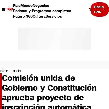
País
Mundo
Negocios
Radio
Podcast y Programas completos
CNN
Futuro 360
Cultura
Servicios
País
Mundo
Negocios
Inicio
País
Comisión unida de
Deportes
Programas completos
Gobierno y Constitución
Cultura
Servicios
aprueba proyecto de
Bits
CNN Data
inscripción automática
CNN tiempo