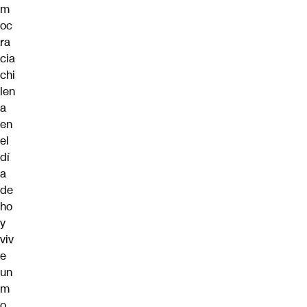
m
oc
ra
cia
chi
len
a
en
el
dí
a
de
ho
y
viv
e
un
m
o