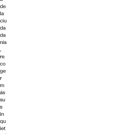
de
la
ciu
da
da
nía
,
re
co
ge
r
m
ás
su
s
in
qu
iet