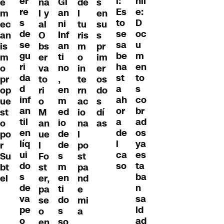
er
hil
l:
Gi
e
na
de
s
re
e:
Es
an
m
l y
l
en
s
D
to
ni
ec
al
tu
su
de
oc
se
Inf
an
O
ris
s
se
u
sa
an
is
bs
m
pr
gu
m
be
ti
m
er
o
im
ri
en
ha
no
o
va
in
er
da
to
st
,
pr
to
te
os
d
s
a
en
op
ri
rn
do
inf
co
ah
m
ue
o
ac
s
an
br
or
ed
st
M
io
dí
til
ad
a
io
o
an
na
as
en
os
de
de
po
ue
l
líq
ya
l
de
r
l
po
ui
es
ca
s
Su
Fo
st
do
ta
so
m
bt
st
pa
s
ba
en
el
er,
nd
de
n
ti
pa
e
va
sa
do
se
mi
pe
ld
s
o
a
o
ad
so
en