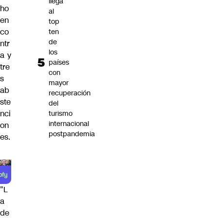
llega
ho
al
en
top
co
ten
de
ntr
los
a y
países
tre
con
s
mayor
ab
recuperación
ste
del
nci
turismo
internacional
on
postpandemia
es.
"L
a
de