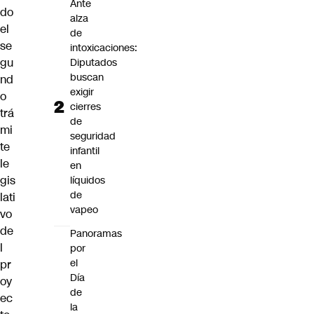
Ante
do
alza
el
de
se
intoxicaciones:
gu
Diputados
buscan
nd
exigir
o
cierres
trá
de
mi
seguridad
te
infantil
le
en
gis
líquidos
de
lati
vapeo
vo
de
Panoramas
l
por
el
pr
Día
oy
de
ec
la