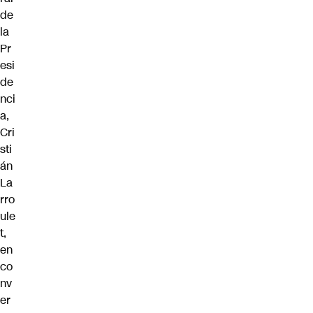
de
la
Pr
esi
de
nci
a,
Cri
sti
án
La
rro
ule
t,
en
co
nv
er