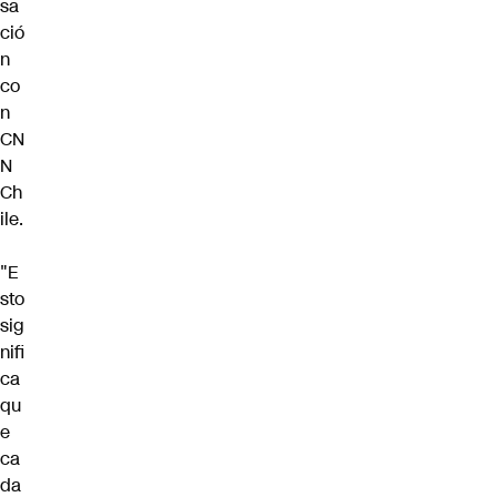
sa
ció
n
co
n
CN
N
Ch
ile.
"E
sto
sig
nifi
ca
qu
e
ca
da