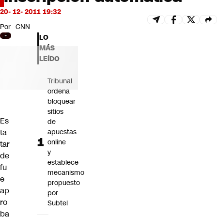
Futuro 360
20- 12- 2011 19:32
Opinión
Por
CNN
LO
MÁS
LEÍDO
Tribunal
ordena
bloquear
sitios
Es
de
ta
apuestas
online
tar
y
de
establece
fu
mecanismo
e
propuesto
ap
por
ro
Subtel
ba