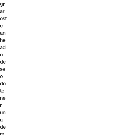
gr
ar
est
e
an
hel
ad
o
de
se
o
de
te
ne
r
un
a
de
m