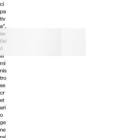
ci
pa
tiv
a",
se
ñal
ó
el
mi
nis
tro
se
cr
et
ari
o
ge
ne
ral