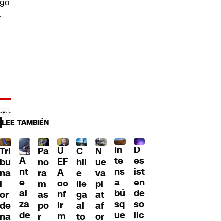
gó
.
LEE TAMBIÉN
D
In
U
Tri
Pa
C
N
A
es
te
EF
bu
no
hil
ue
nt
ist
ns
A
na
ra
e
va
e
en
a
co
l
m
lle
pl
al
de
bú
nf
or
as
ga
at
za
so
sq
ir
de
po
al
af
de
lic
ue
m
na
r
to
or