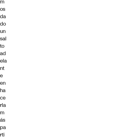
m
os
da
do
un
sal
to
ad
ela
nt
e
en
ha
ce
rla
m
ás
pa
rti