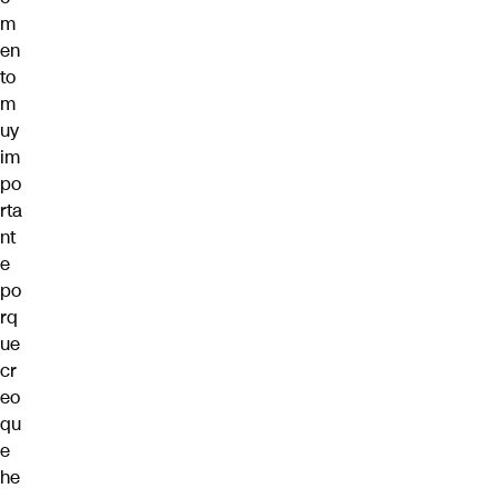
m
en
to
m
uy
im
po
rta
nt
e
po
rq
ue
cr
eo
qu
e
he