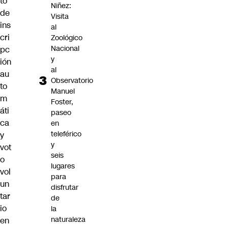
to
Niñez:
de
Visita
ins
al
cri
Zoológico
Nacional
pc
y
ión
al
au
Observatorio
to
Manuel
m
Foster,
áti
paseo
ca
en
teleférico
y
y
vot
seis
o
lugares
vol
para
un
disfrutar
tar
de
io
la
naturaleza
en