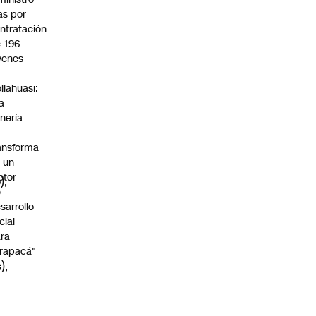
s por
ntratación
 196
venes
n
llahuasi:
a
nería
ansforma
 un
otor
),
e
sarrollo
cial
ra
rapacá"
),