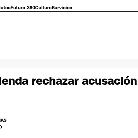
letos
Futuro 360
Cultura
Servicios
ienda rechazar acusación 
MÁS
O