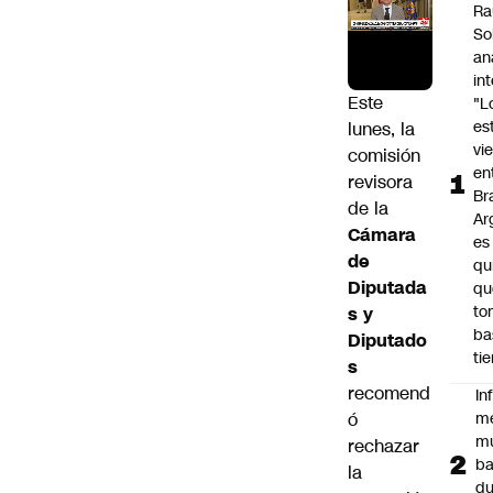
Ra
So
an
in
Este
"L
es
lunes, la
vi
comisión
en
revisora
Bra
de la
Ar
Cámara
es
de
qu
Diputada
qu
to
s y
ba
Diputado
ti
s
recomend
In
ó
m
m
rechazar
ba
la
du