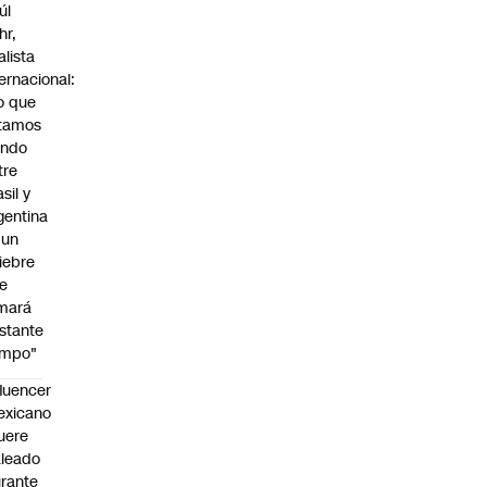
úl
hr,
alista
ternacional:
o que
tamos
endo
tre
sil y
gentina
 un
iebre
e
mará
stante
empo"
fluencer
exicano
uere
leado
rante