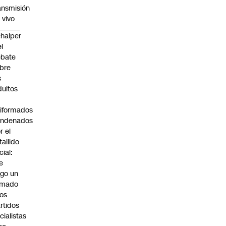
ansmisión
 vivo
halper
el
ebate
bre
s
dultos
iformados
ondenados
r el
tallido
cial:
e
go un
amado
los
rtidos
icialistas