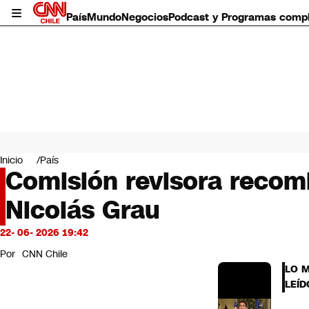
País
Mundo
Negocios
Podcast y Programas comp
País
Mundo
Inicio
País
Negocios
Comisión revisora recom
Deportes
Nicolás Grau
Programas completos
Cultura
Servicios
22- 06- 2026 19:42
Bits
Por
CNN Chile
CNN Data
LO 
CNN tiempo
LEÍD
Futuro 360
Opinión