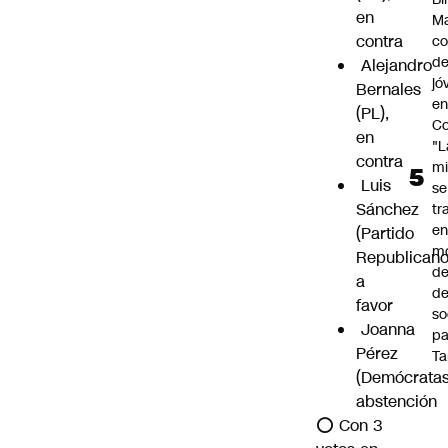
en
Ma
contra
co
de
Alejandro
jó
Bernales
e
(PL),
Co
en
"L
contra
mi
Luis
se
Sánchez
tr
en
(Partido
m
Republicano
d
a
de
favor
so
Joanna
pa
Pérez
Ta
(Demócratas
abstención
⭕️ Con 3