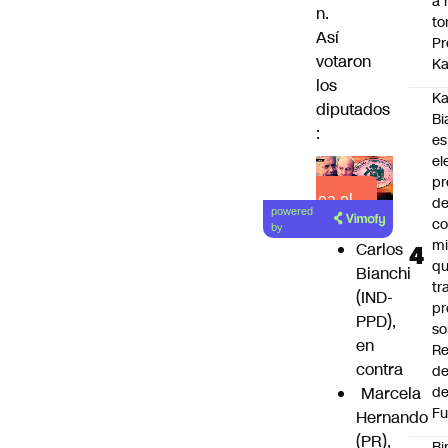
a 
n.
to
Así
Pr
votaron
Ka
los
Ka
diputados
Bi
:
es
el
pr
Lea el
d
powered
co
artículo
by
mi
Carlos
q
Bianchi
tr
(IND-
pr
PPD),
so
en
Re
contra
de
Marcela
de
Fu
Hernando
(PR),
Bi