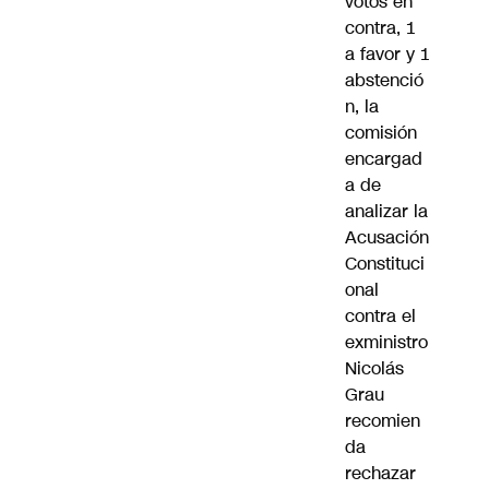
votos en
contra, 1
a favor y 1
abstenció
n, la
comisión
encargad
a de
analizar la
Acusación
Constituci
onal
contra el
exministro
Nicolás
Grau
recomien
da
rechazar