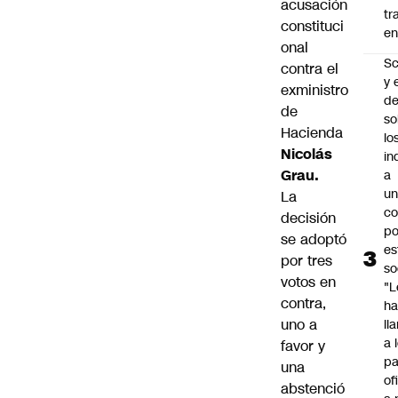
acusación
tr
constituci
en
onal
Sc
contra el
y 
exministro
d
de
so
Hacienda
lo
Nicolás
in
Grau.
a
un
La
c
decisión
po
se adoptó
es
por tres
so
votos en
"L
contra,
ha
uno a
ll
a 
favor y
pa
una
of
abstenció