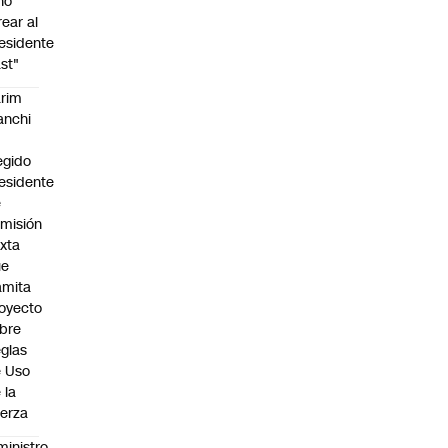
no
rear al
esidente
st"
rim
anchi
egido
esidente
e
misión
xta
ue
amita
oyecto
bre
glas
 Uso
 la
erza
ministro