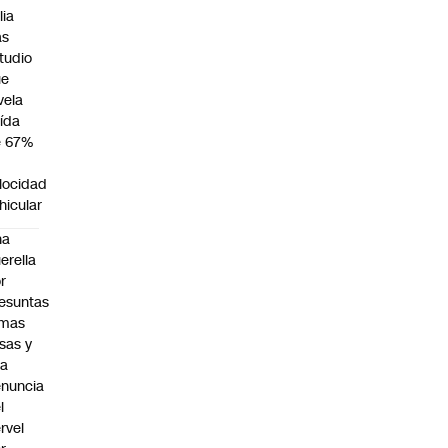
lia
as
tudio
ue
vela
ída
e 67%
n
locidad
hicular
na
erella
r
esuntas
rmas
lsas y
na
nuncia
l
rvel