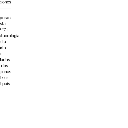
giones
e
peran
sta
2 °C:
teorología
ite
erta
r
ladas
 dos
giones
l sur
l país