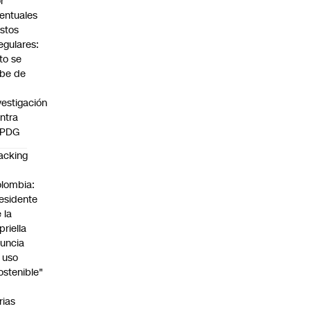
r
entuales
stos
regulares:
to se
be de
vestigación
ntra
 PDG
acking
n
lombia:
esidente
 la
priella
uncia
 uso
ostenible"
n
rias