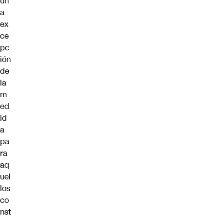
un
a
ex
ce
pc
ión
de
la
m
ed
id
a
pa
ra
aq
uel
los
co
nst