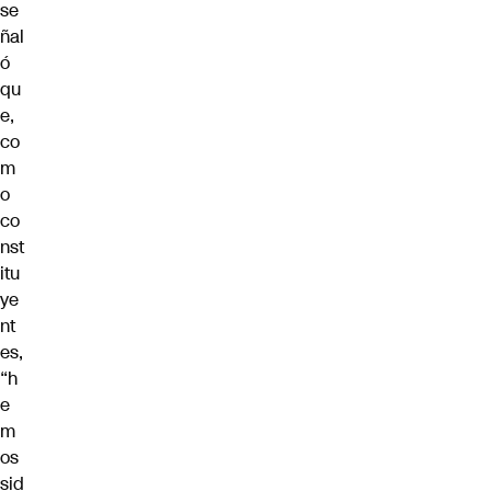
se
ñal
ó
qu
e,
co
m
o
co
nst
itu
ye
nt
es,
“h
e
m
os
sid