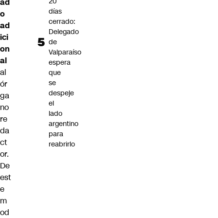
20
ad
días
o
cerrado:
ad
Delegado
ici
de
on
Valparaíso
al
espera
al
que
se
ór
despeje
ga
el
no
lado
re
argentino
da
para
ct
reabrirlo
or.
De
est
e
m
od