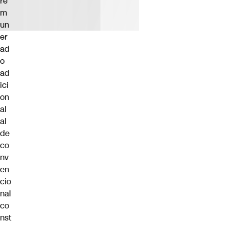
re
m
un
er
ad
o
ad
ici
on
al
al
de
co
nv
en
cio
nal
co
nst