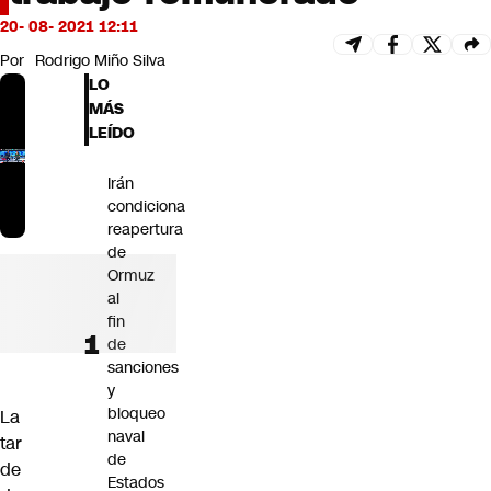
Futuro 360
20- 08- 2021 12:11
Opinión
Por
Rodrigo Miño Silva
LO
MÁS
LEÍDO
Irán
condiciona
reapertura
de
Ormuz
al
fin
de
sanciones
y
bloqueo
La
naval
tar
de
de
Estados