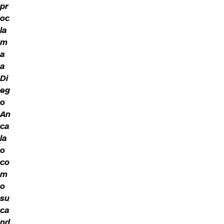
pr
oc
la
m
a
a
Di
eg
o
An
ca
la
o
co
m
o
su
ca
nd