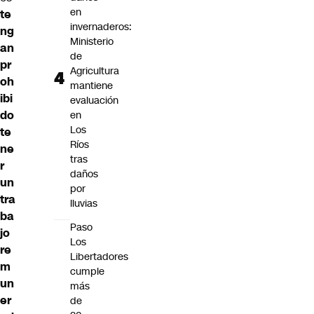
en
te
invernaderos:
ng
Ministerio
an
de
pr
Agricultura
oh
mantiene
ibi
evaluación
do
en
Los
te
Ríos
ne
tras
r
daños
un
por
tra
lluvias
ba
Paso
jo
Los
re
Libertadores
m
cumple
un
más
er
de