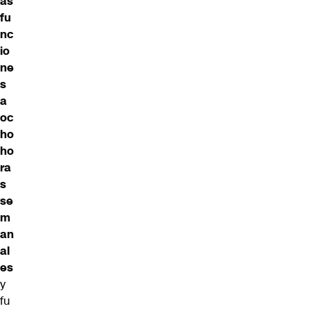
as
fu
nc
io
ne
s
a
oc
ho
ho
ra
s
se
m
an
al
es
y
fu