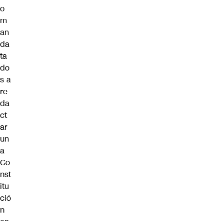
o
m
an
da
ta
do
s a
re
da
ct
ar
un
a
Co
nst
itu
ció
n