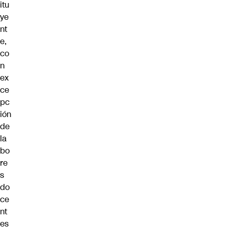
itu
ye
nt
e,
co
n
ex
ce
pc
ión
de
la
bo
re
s
do
ce
nt
es