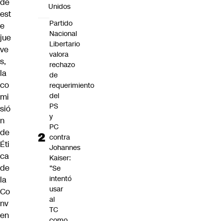
de
Unidos
est
Partido
e
Nacional
jue
Libertario
ve
valora
s,
rechazo
la
de
co
requerimiento
del
mi
PS
sió
y
n
PC
de
contra
Éti
Johannes
ca
Kaiser:
de
“Se
intentó
la
usar
Co
al
nv
TC
en
como