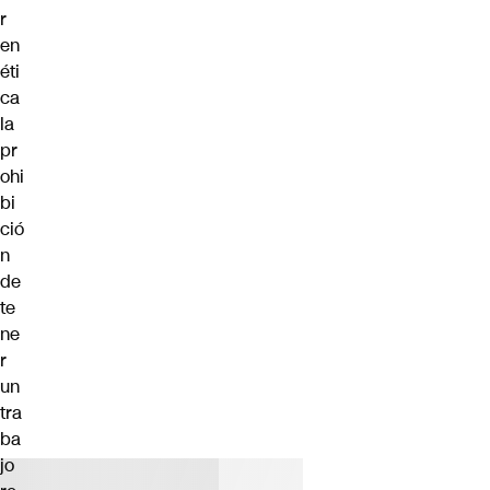
r
en
éti
ca
la
pr
ohi
bi
ció
n
de
te
ne
r
un
tra
ba
jo