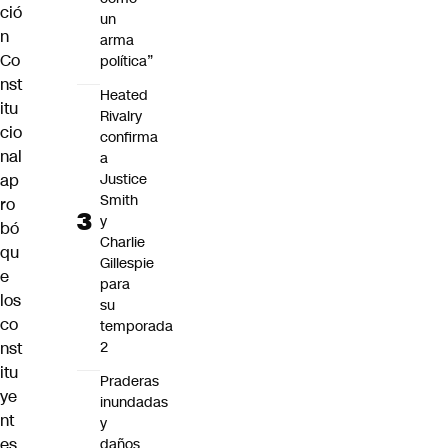
ció
un
n
arma
Co
política”
nst
Heated
itu
Rivalry
cio
confirma
nal
a
ap
Justice
Smith
ro
y
bó
Charlie
qu
Gillespie
e
para
los
su
co
temporada
nst
2
itu
Praderas
ye
inundadas
nt
y
es
daños