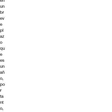
en
un
br
ev
e
pl
az
o
qu
e
es
un
añ
o,
po
r
ta
nt
o,