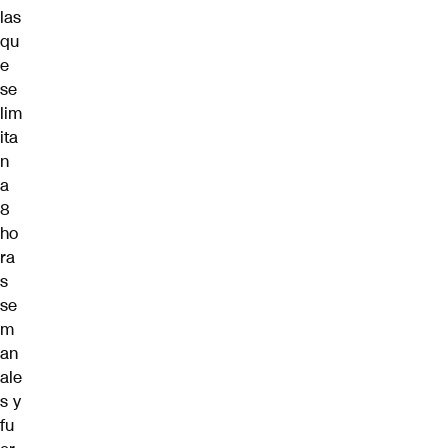
las
qu
e
se
lim
ita
n
a
8
ho
ra
s
se
m
an
ale
s y
fu