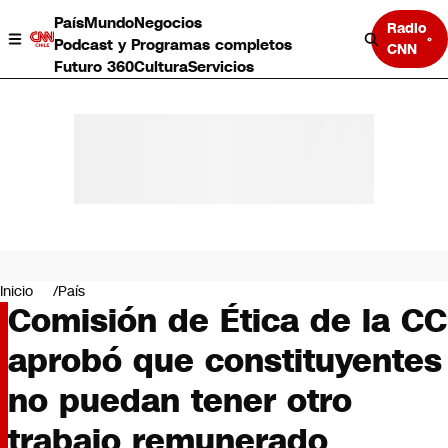
País
Mundo
Negocios
Radio
Podcast y Programas completos
CNN
Futuro 360
Cultura
Servicios
País
Mundo
Negocios
Inicio
País
Comisión de Ética de la CC
Deportes
Programas completos
aprobó que constituyentes
Cultura
Servicios
no puedan tener otro
Bits
CNN Data
trabajo remunerado
CNN tiempo