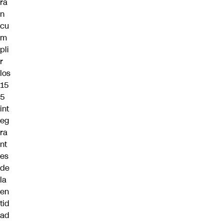
rá
n
cu
m
pli
r
los
15
5
int
eg
ra
nt
es
de
la
en
tid
ad