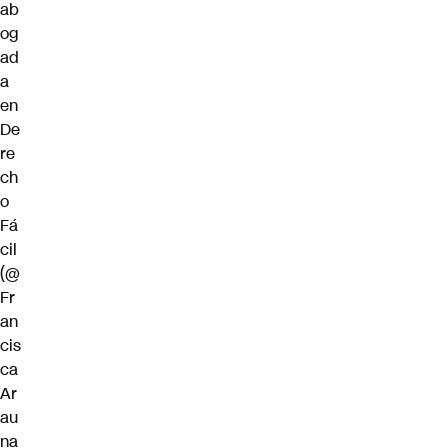
ab
og
ad
a
en
De
re
ch
o
Fá
cil
(@
Fr
an
cis
ca
Ar
au
na