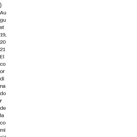
)
Au
gu
st
19,
20
21
El
co
or
di
na
do
r
de
la
co
mi