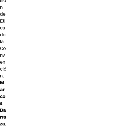
sió
n
de
Éti
ca
de
la
Co
nv
en
ció
n,
M
ar
co
s
Ba
rra
za
,