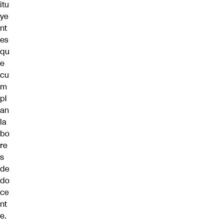
itu
ye
nt
es
qu
e
cu
m
pl
an
la
bo
re
s
de
do
ce
nt
e.