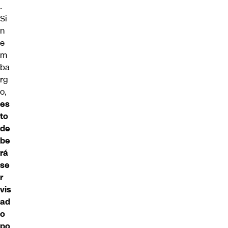
.
Si
n
e
m
ba
rg
o,
es
to
de
be
rá
se
r
vis
ad
o
po