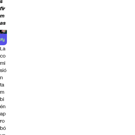
s
fir
m
as
La
co
mi
sió
n
ta
m
bi
én
ap
ro
bó