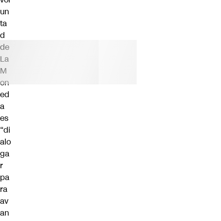
un
ta
d
de
La
M
on
ed
a
es
“di
alo
ga
r
pa
ra
av
an