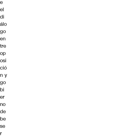
e
el
di
álo
go
en
tre
op
osi
ció
n y
go
bi
er
no
de
be
se
r