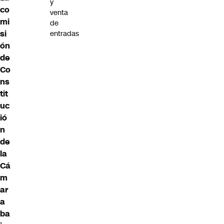
y
co
venta
mi
de
si
entradas
ón
de
Co
ns
tit
uc
ió
n
de
la
Cá
m
ar
a
ba