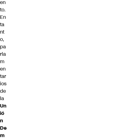
en
to.
En
ta
nt
o,
pa
rla
m
en
tar
ios
de
la
Un
ió
n
De
m