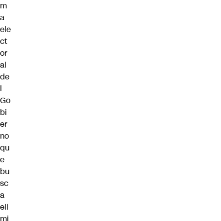
m
a
ele
ct
or
al
de
l
Go
bi
er
no
qu
e
bu
sc
a
eli
mi