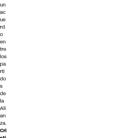
un
ac
ue
rd
o
en
tre
los
pa
rti
do
s
de
la
Ali
an
za.
Cri
sti