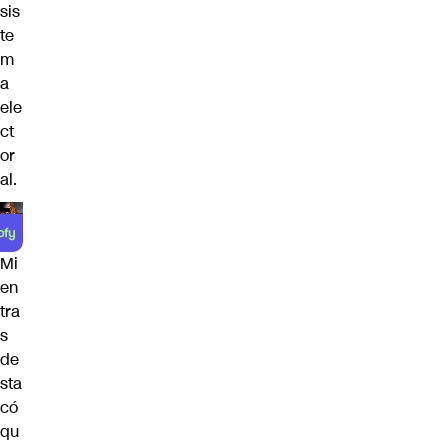
sis
te
m
a
ele
ct
or
al.
Mi
en
tra
s
de
sta
có
qu