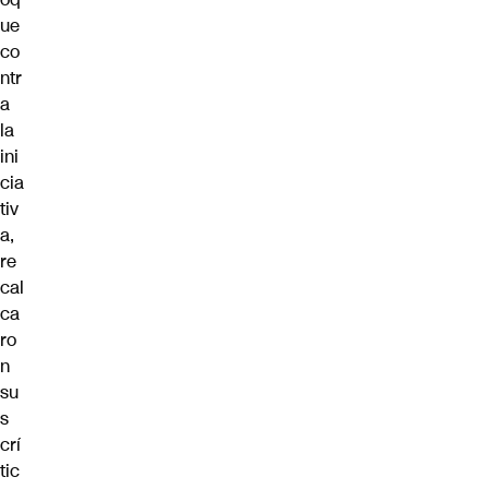
ue
co
ntr
a
la
ini
cia
tiv
a,
re
cal
ca
ro
n
su
s
crí
tic