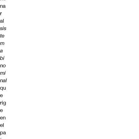
na
r
al
sis
te
m
a
bi
no
mi
nal
qu
e
rig
e
en
el
pa