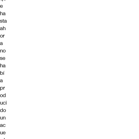
e
ha
sta
ah
or
a
no
se
ha
bí
a
pr
od
uci
do
un
ac
ue