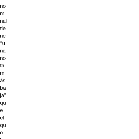
no
mi
nal
tie
ne
“u
na
no
ta
m
ás
ba
ja”
qu
e
el
qu
e