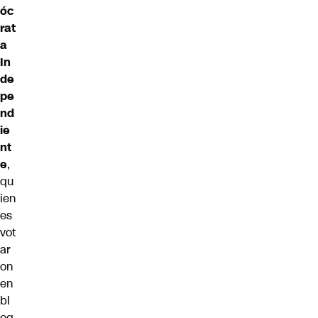
óc
rat
a
In
de
pe
nd
ie
nt
e
,
qu
ien
es
vot
ar
on
en
bl
oq