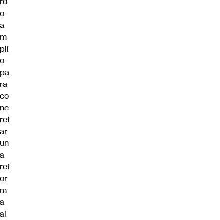
rd
o
a
m
pli
o
pa
ra
co
nc
ret
ar
un
a
ref
or
m
a
al