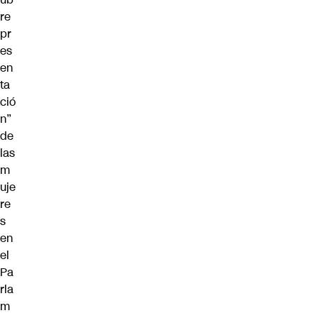
re
pr
es
en
ta
ció
n”
de
las
m
uje
re
s
en
el
Pa
rla
m