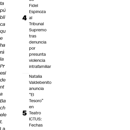
ta
Fidel
pú
Espinoza
bli
al
ca
Tribunal
Supremo
qu
tras
e
denuncia
ha
por
rá
presunta
la
violencia
Pr
intrafamiliar
esi
Natalia
de
Valdebenito
nt
anuncia
a
“El
Ba
Tesoro”
en
ch
Teatro
ele
ICTUS:
t.
Fechas
La