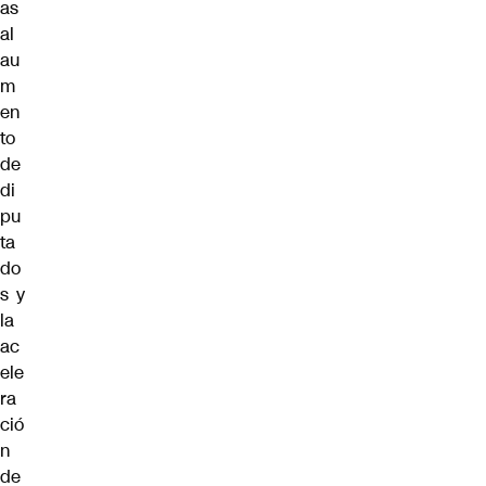
as
al
au
m
en
to
de
di
pu
ta
do
s y
la
ac
ele
ra
ció
n
de