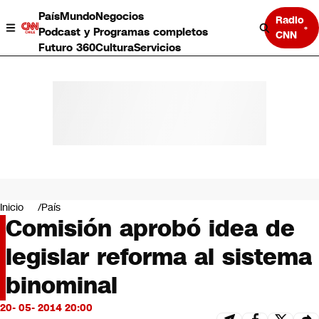
País
Mundo
Negocios
Radio
Podcast y Programas completos
CNN
Futuro 360
Cultura
Servicios
País
Mundo
Negocios
Inicio
País
Comisión aprobó idea de
Deportes
Programas completos
legislar reforma al sistema
Cultura
Servicios
binominal
Bits
CNN Data
20- 05- 2014 20:00
CNN tiempo