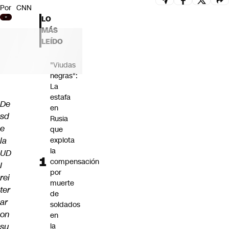
Por
CNN
Futuro 360
LO
Opinión
MÁS
LEÍDO
"Viudas
negras":
La
estafa
De
en
sd
Rusia
e
que
la
explota
la
UD
compensación
I
por
rei
muerte
ter
de
ar
soldados
on
en
su
la