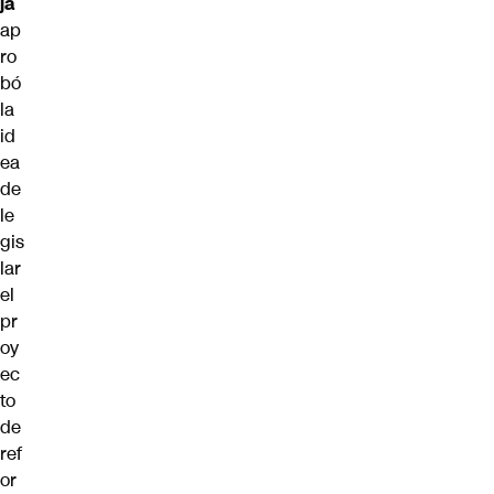
ja
ap
ro
bó
la
id
ea
de
le
gis
lar
el
pr
oy
ec
to
de
ref
or