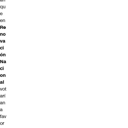
qu
e
en
Re
no
va
ci
ón
Na
ci
on
al
vot
arí
an
a
fav
or