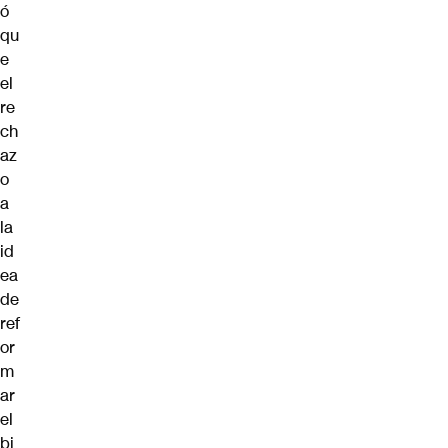
ó
qu
e
el
re
ch
az
o
a
la
id
ea
de
ref
or
m
ar
el
bi