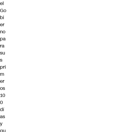
el
Go
bi
er
no
pa
ra
su
s
pri
m
er
os
10
0
dí
as
y
qu