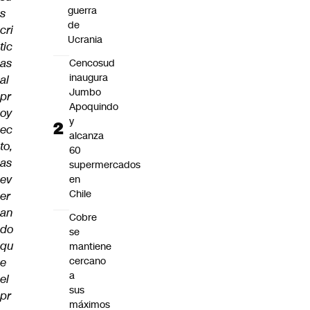
guerra
s
de
cri
Ucrania
tic
as
Cencosud
inaugura
al
Jumbo
pr
Apoquindo
oy
y
ec
alcanza
to,
60
as
supermercados
ev
en
Chile
er
an
Cobre
do
se
qu
mantiene
cercano
e
a
el
sus
pr
máximos