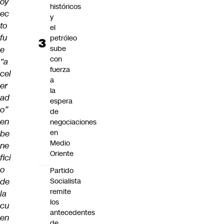
oy
históricos
ec
y
to
el
fu
petróleo
sube
e
con
“a
fuerza
cel
a
er
la
ad
espera
o”
de
en
negociaciones
en
be
Medio
ne
Oriente
fici
o
Partido
de
Socialista
remite
la
los
cu
antecedentes
en
de