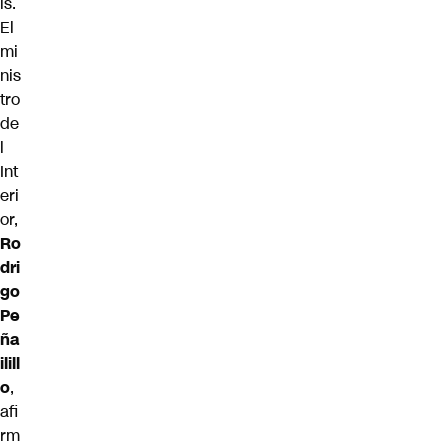
ís.
El
mi
nis
tro
de
l
Int
eri
or,
Ro
dri
go
Pe
ña
ilill
o
,
afi
rm