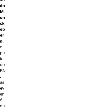
án
M
on
ck
eb
er
g,
di
pu
ta
do
RN
,
as
ev
er
ó
qu