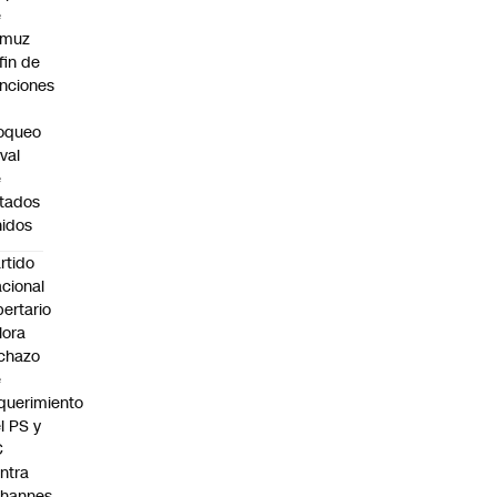
e
rmuz
 fin de
nciones
oqueo
val
e
tados
idos
rtido
cional
bertario
lora
chazo
e
querimiento
l PS y
C
ntra
ohannes