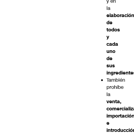
y en
la
elaboració
de
todos
y
cada
uno
de
sus
ingrediente
También
prohíbe
la
venta,
comercializ
importació
e
introducció