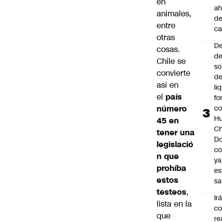
en
ah
animales,
de
entre
ca
otras
De
cosas.
d
Chile se
so
convierte
d
así en
li
el
país
fo
número
co
H
45 en
Ch
tener una
D
legislació
co
n que
ya
prohíba
es
estos
sa
testeos
,
Ir
lista en la
co
que
re