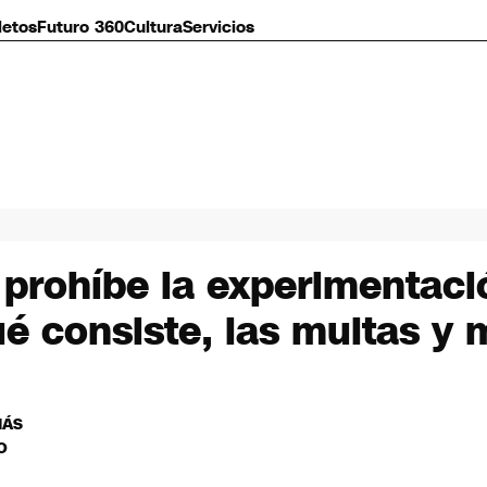
letos
Futuro 360
Cultura
Servicios
 prohíbe la experimentac
é consiste, las multas y 
MÁS
O