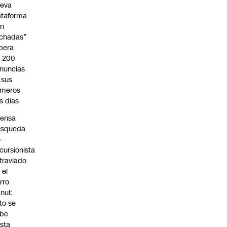
eva
ataforma
in
chadas”
pera
s 200
nuncias
 sus
imeros
s días
tensa
úsqueda
e
cursionista
traviado
 el
rro
nul:
to se
abe
sta