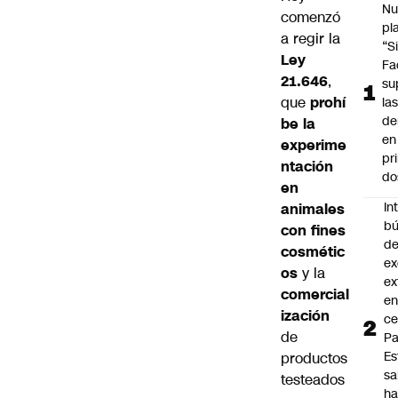
Nu
comenzó
pl
a regir la
“S
Ley
Fa
21.646
,
su
que
prohí
la
de
be la
en
experime
pr
ntación
do
en
In
animales
b
con fines
d
cosmétic
ex
os
y la
ex
comercial
en
ización
ce
de
Pa
Es
productos
s
testeados
ha