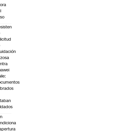
ora
l
so
sisten
e
licitud
e
quidación
rzosa
ntra
uawei
ile:
ocumentos
brados
taban
ldados
án
ndiciona
apertura