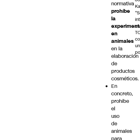
normativa
Ka
prohíbe
“S
la
in
experiment
us
T
en
c
animales
un
en la
po
elaboración
de
productos
cosméticos.
En
concreto,
prohíbe
el
uso
de
animales
para