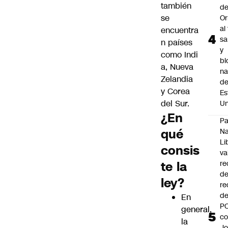
también
d
se
O
al
encuentra
sa
n países
y
como Indi
bl
a, Nueva
na
Zelandia
d
y
Corea
Es
del Sur
.
Un
¿En
Pa
qué
Na
Li
consis
va
te la
re
d
ley?
re
de
En
P
general,
co
la
J