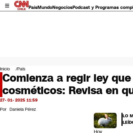
País
Mundo
Negocios
Podcast y Programas comp
País
Mundo
Inicio
País
Negocios
Comienza a regir ley que
Deportes
cosméticos: Revisa en qu
Programas completos
Cultura
Servicios
27- 01- 2025 11:59
Bits
Por
Daniela Pérez
CNN Data
LO 
CNN tiempo
LEÍD
Futuro 360
Hoy
Opinión