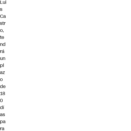
Lui
s
Ca
str
o,
te
nd
rá
un
pl
az
o
de
18
0
dí
as
pa
ra