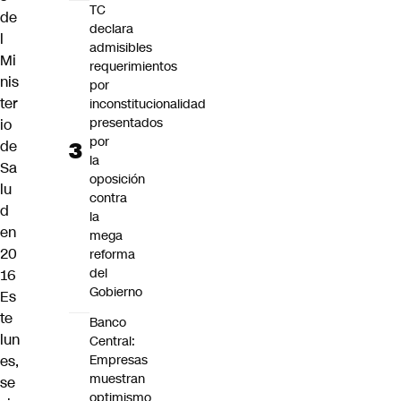
TC
de
declara
l
admisibles
Mi
requerimientos
nis
por
ter
inconstitucionalidad
presentados
io
por
de
la
Sa
oposición
lu
contra
d
la
en
mega
20
reforma
del
16
Gobierno
Es
te
Banco
lun
Central:
es,
Empresas
muestran
se
optimismo