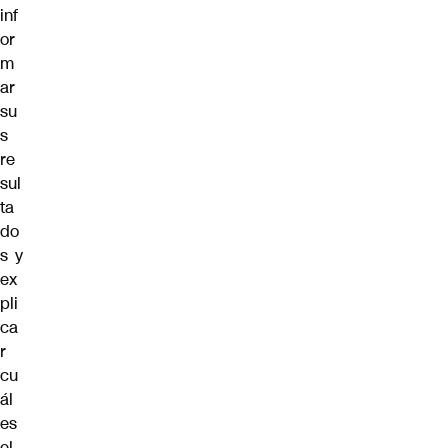
inf
or
m
ar
su
s
re
sul
ta
do
s y
ex
pli
ca
r
cu
ál
es
el