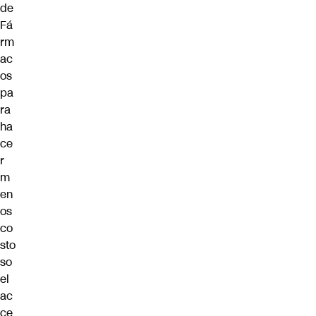
de
Fá
rm
ac
os
pa
ra
ha
ce
r
m
en
os
co
sto
so
el
ac
ce