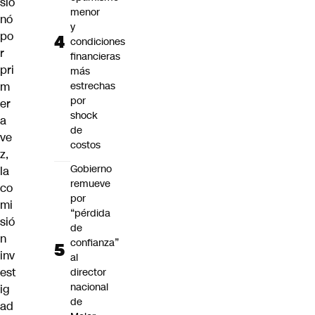
sio
menor
nó
y
po
condiciones
r
financieras
pri
más
m
estrechas
por
er
shock
a
de
ve
costos
z,
Gobierno
la
remueve
co
por
mi
“pérdida
sió
de
n
confianza”
inv
al
est
director
nacional
ig
de
ad