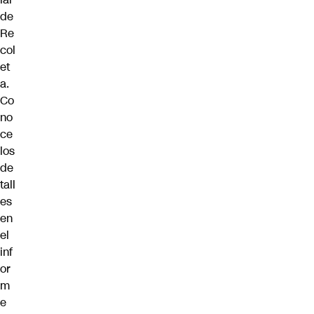
de
Re
col
et
a.
Co
no
ce
los
de
tall
es
en
el
inf
or
m
e