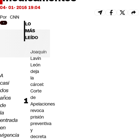
Futuro 360
04- 01- 2016 19:04
Opinión
Por
CNN
LO
MÁS
LEÍDO
Joaquín
Lavín
León
deja
A
la
casi
cárcel:
dos
Corte
años
de
Apelaciones
de
revoca
la
prisión
entrada
preventiva
en
y
vigencia
decreta