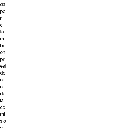
da
po
r
el
ta
m
bi
én
pr
esi
de
nt
e
de
la
co
mi
sió
n