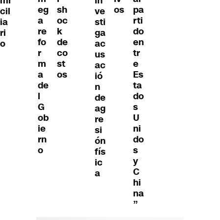
mi
in
eg
sh
os
pa
cil
ve
a
oc
rti
ia
sti
re
k
do
ri
ga
fo
de
en
o
ac
r
co
tr
us
m
st
e
ac
a
os
Es
ió
de
ta
n
l
do
de
G
s
ag
ob
U
re
ie
ni
si
rn
do
ón
o
s
fís
y
ic
C
a
hi
na
”