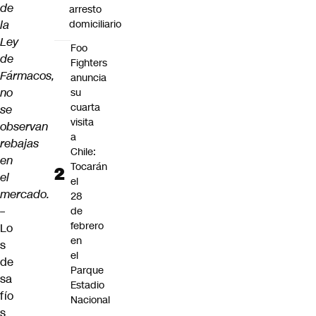
de
arresto
la
domiciliario
Ley
Foo
de
Fighters
Fármacos,
anuncia
no
su
cuarta
se
visita
observan
a
rebajas
Chile:
en
Tocarán
el
el
mercado.
28
–
de
febrero
Lo
en
s
el
de
Parque
sa
Estadio
fío
Nacional
s