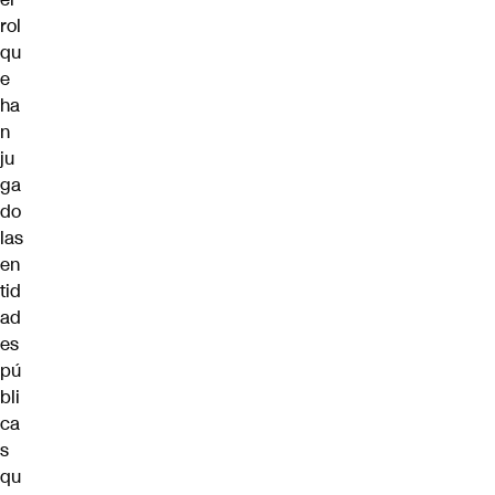
rol
qu
e
ha
n
ju
ga
do
las
en
tid
ad
es
pú
bli
ca
s
qu