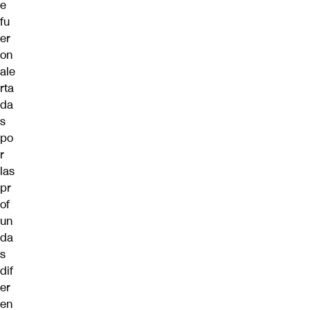
e
fu
er
on
ale
rta
da
s
po
r
las
pr
of
un
da
s
dif
er
en