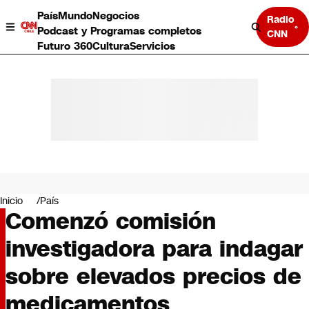
País
Mundo
Negocios
Radio
Podcast y Programas completos
CNN
Futuro 360
Cultura
Servicios
País
Mundo
Negocios
Inicio
País
Comenzó comisión
Deportes
Programas completos
investigadora para indagar
Cultura
Servicios
sobre elevados precios de
Bits
CNN Data
medicamentos
CNN tiempo