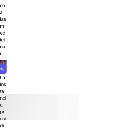
so
a
las
m
ed
ici
na
s.
La
ins
ta
nci
a
pr
esi
di