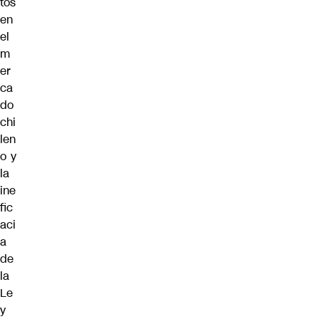
tos
en
el
m
er
ca
do
chi
len
o y
la
ine
fic
aci
a
de
la
Le
y