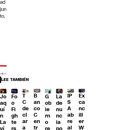
ad
jun
to.
LEE TAMBIÉN
T
B
IP
Ex
Jo
G
La
Fo
C
an
S
ca
aq
ob
de
o
de
co
A
nc
uí
ie
nu
Fi
cl
C
ab
ill
n
rn
nc
gh
ar
en
re
er
La
o
ia
te
a
tr
al
W
ví
re
po
rs