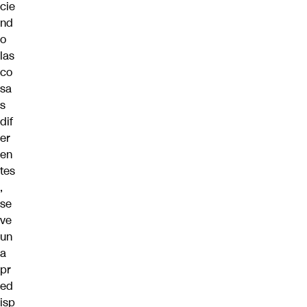
cie
nd
o
las
co
sa
s
dif
er
en
tes
,
se
ve
un
a
pr
ed
isp