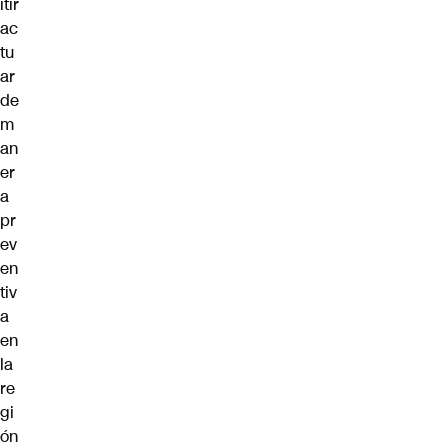
itir
ac
tu
ar
de
m
an
er
a
pr
ev
en
tiv
a
en
la
re
gi
ón