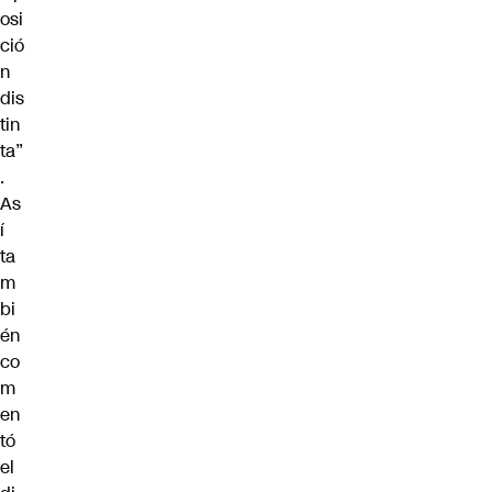
osi
ció
n
dis
tin
ta”
.
As
í
ta
m
bi
én
co
m
en
tó
el