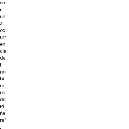
se
r
un
a
oc
urr
en
cia
de
l
go
bi
er
no
de
Pi
ñe
ra”
.