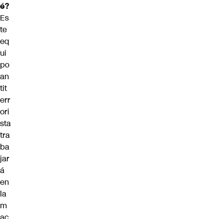
é?
Es
te
eq
ui
po
an
tit
err
ori
sta
tra
ba
jar
á
en
la
m
ac