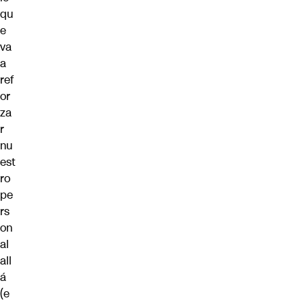
qu
e
va
a
ref
or
za
r
nu
est
ro
pe
rs
on
al
all
á
(e