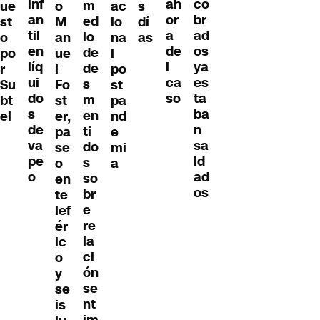
inf
co
ah
m
ue
o
ac
s
an
br
or
ed
st
M
io
dí
til
ad
a
io
o
an
na
as
en
os
de
de
po
ue
l
líq
ya
l
de
r
l
po
ui
es
ca
s
Su
Fo
st
do
ta
so
m
bt
st
pa
s
ba
en
el
er,
nd
de
n
ti
pa
e
va
sa
do
se
mi
pe
ld
s
o
a
o
ad
so
en
os
br
te
e
lef
re
ér
la
ic
ci
o
ón
y
se
se
nt
is