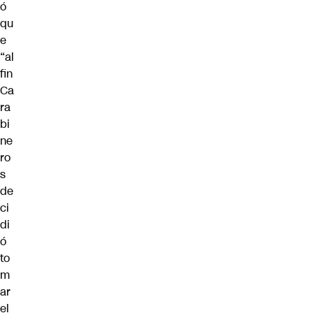
ó
qu
e
“al
fin
Ca
ra
bi
ne
ro
s
de
ci
di
ó
to
m
ar
el