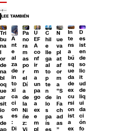
LEE TAMBIÉN
D
In
U
Tri
Pa
C
N
A
es
te
EF
bu
no
hil
ue
nt
ist
ns
A
na
ra
e
va
e
en
a
co
l
m
lle
pl
al
de
bú
nf
or
as
ga
at
za
so
sq
ir
de
po
al
af
de
lic
ue
m
na
r
to
or
in
it
da
a
bl
el
p
m
to
ud
de
un
oq
Dí
te
a
xi
de
ex
pa
ue
a
n
“S
ca
liq
cu
go
ar
de
de
in
ci
ui
rsi
a
sit
la
lo
Fa
on
da
on
ex
io
Ni
s
ch
es
ci
ist
e
s
ñe
pa
ad
:
ón
a
m
de
z:
ís
as
Di
fo
ex
pl
ap
Vi
es
”