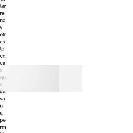
ter
re
no
y
otr
as
té
cni
ca
s
qu
e
les
va
n
a
pe
rm