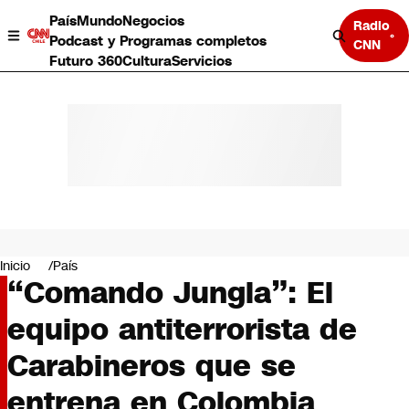
País
Mundo
Negocios
Radio
Podcast y Programas completos
CNN
Futuro 360
Cultura
Servicios
País
Mundo
Negocios
Inicio
País
“Comando Jungla”: El
Deportes
Programas completos
equipo antiterrorista de
Cultura
Servicios
Carabineros que se
Bits
CNN Data
entrena en Colombia
CNN tiempo