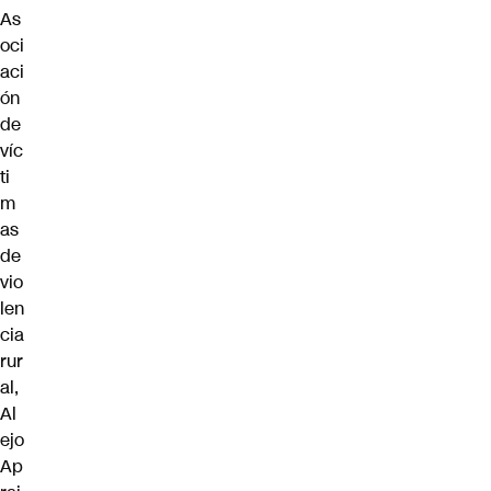
As
oci
aci
ón
de
víc
ti
m
as
de
vio
len
cia
rur
al,
Al
ejo
Ap