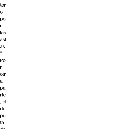
tor
o
po
r
las
ast
as
”
Po
r
otr
a
pa
rte
, el
di
pu
ta