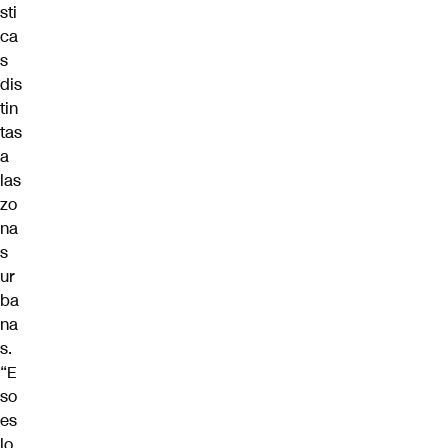
sti
ca
s
dis
tin
tas
a
las
zo
na
s
ur
ba
na
s.
“E
so
es
lo