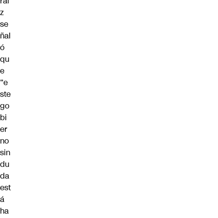
rai
z
se
ñal
ó
qu
e
“e
ste
go
bi
er
no
sin
du
da
est
á
ha