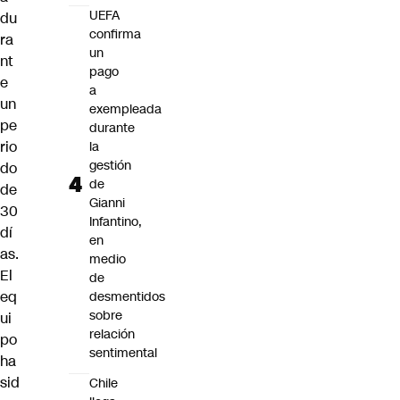
UEFA
du
confirma
ra
un
nt
pago
e
a
un
exempleada
pe
durante
rio
la
gestión
do
de
de
Gianni
30
Infantino,
dí
en
as.
medio
El
de
eq
desmentidos
sobre
ui
relación
po
sentimental
ha
sid
Chile