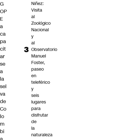
G
Niñez:
Visita
OP
al
E
Zoológico
a
Nacional
ca
y
pa
al
cit
Observatorio
ar
Manuel
Foster,
se
paseo
a
en
la
teleférico
sel
y
va
seis
de
lugares
Co
para
disfrutar
lo
de
m
la
bi
naturaleza
a