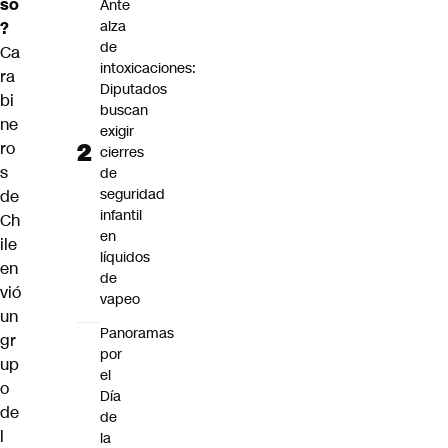
só
Ante
alza
?
de
Ca
intoxicaciones:
ra
Diputados
bi
buscan
ne
exigir
ro
cierres
s
de
seguridad
de
infantil
Ch
en
ile
líquidos
en
de
vió
vapeo
un
Panoramas
gr
por
up
el
o
Día
de
de
l
la