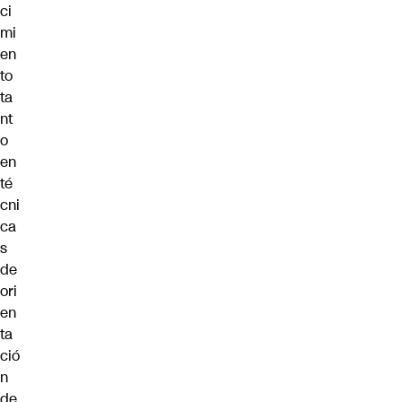
ci
mi
en
to
ta
nt
o
en
té
cni
ca
s
de
ori
en
ta
ció
n
de