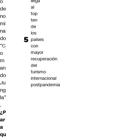
llega
o
al
de
top
no
ten
mi
de
na
los
do
países
“C
con
mayor
o
recuperación
m
del
an
turismo
do
internacional
Ju
postpandemia
ng
la”
.
¿P
ar
a
qu