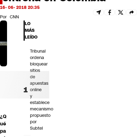
Futuro 360
16- 06- 2018 20:35
Opinión
Por
CNN
LO
MÁS
LEÍDO
Tribunal
ordena
bloquear
sitios
de
apuestas
online
y
establece
mecanismo
propuesto
¿Q
por
ué
Subtel
pa