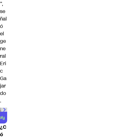
”,
se
ñal
ó
el
ge
ne
ral
Eri
c
Ga
jar
do
.
¿C
ó