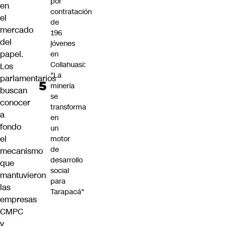
por
en
contratación
el
de
mercado
196
del
jóvenes
papel.
en
Collahuasi:
Los
"La
parlamentarios
minería
buscan
se
conocer
transforma
a
en
fondo
un
el
motor
de
mecanismo
desarrollo
que
social
mantuvieron
para
las
Tarapacá"
empresas
CMPC
y