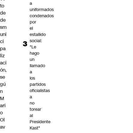
a
to
uniformados
de
condenados
de
por
sm
el
uni
estallido
social:
ci
"Le
pa
hago
liz
un
aci
llamado
ón,
a
se
los
gú
partidos
oficialistas
n
a
M
no
ari
torear
o
al
Ol
Presidente
av
Kast"