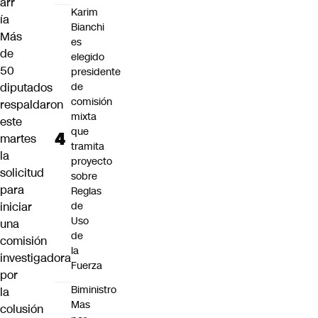
arr
Karim
ía
Bianchi
Más
es
de
elegido
50
presidente
diputados
de
comisión
respaldaron
mixta
este
que
martes
tramita
la
proyecto
solicitud
sobre
para
Reglas
iniciar
de
Uso
una
de
comisión
la
investigadora
Fuerza
por
Biministro
la
Mas
colusión