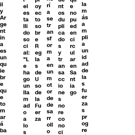
la
il
rí
el
oy
nt
e
m
y
a
es
ec
os
no
ás
Ar
se
ta
to
du
pu
a
ge
tr
lli
so
pli
ed
m
nt
an
do
br
ca
en
pli
in
sf
so
e
do
ci
a
a
or
ci
R
s
rc
un
es
m
al:
eg
y
ul
id
un
a
"L
la
tr
ar
ad
qu
en
e
s
an
en
de
ie
un
ha
de
sa
Sa
la
br
m
go
U
cc
nt
s
e
ot
un
so
io
ia
fu
qu
or
lla
de
ne
go
er
e
de
m
la
s
za
to
de
ad
Fu
no
s
m
sa
o
er
re
pr
ar
rr
a
za
co
og
á
oll
lo
no
re
ba
o
s
ci