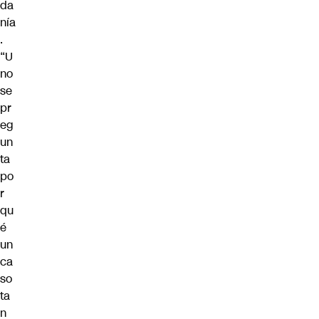
da
nía
.
“U
no
se
pr
eg
un
ta
po
r
qu
é
un
ca
so
ta
n