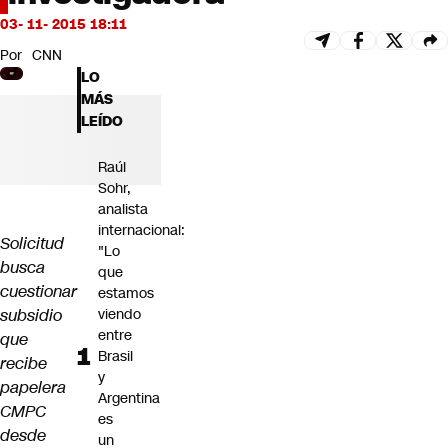
Futuro 360
03- 11- 2015 18:11
Opinión
Por
CNN
LO
MÁS
LEÍDO
Raúl
Sohr,
analista
internacional:
Solicitud
"Lo
busca
que
cuestionar
estamos
subsidio
viendo
entre
que
Brasil
recibe
y
papelera
Argentina
CMPC
es
desde
un