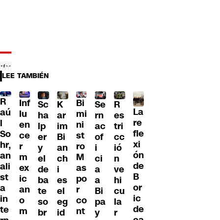
LEE TAMBIÉN
R
Inf
Bi
Sc
K
Se
R
La
aú
lu
mi
ha
ar
rn
es
re
l
en
ni
lp
im
ac
tri
fle
So
ce
st
er
Bi
of
cc
xi
hr,
r
ro
y
an
i
ió
ón
an
m
M
el
ch
ci
n
de
ali
ex
as
de
i
a
ve
B
st
ic
po
ba
es
a
hi
or
a
an
r
te
el
Bi
cu
ic
in
o
co
so
eg
pa
la
de
te
m
nt
br
id
y
r
ca