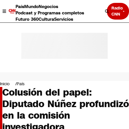
País
Mundo
Negocios
Radio
Podcast y Programas completos
CNN
Futuro 360
Cultura
Servicios
País
Mundo
Negocios
Inicio
País
Colusión del papel:
Deportes
Programas completos
Diputado Núñez profundizó
Cultura
Servicios
en la comisión
Bits
CNN Data
investigadora
CNN tiempo