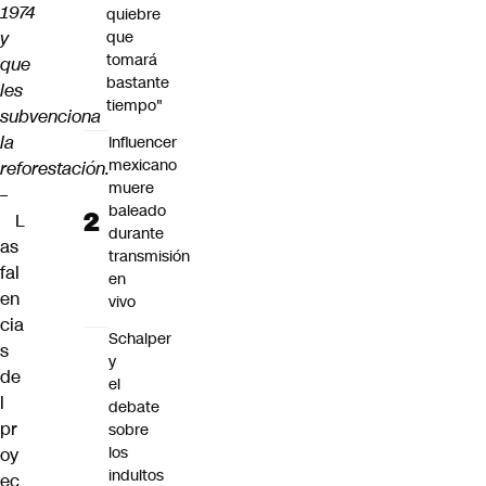
1974
quiebre
y
que
tomará
que
bastante
les
tiempo"
subvenciona
la
Influencer
mexicano
reforestación.
muere
–
baleado
L
durante
as
transmisión
fal
en
en
vivo
cia
Schalper
s
y
de
el
l
debate
pr
sobre
los
oy
indultos
ec