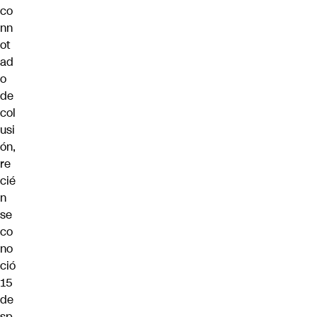
co
nn
ot
ad
o
de
col
usi
ón,
re
cié
n
se
co
no
ció
15
de
sp