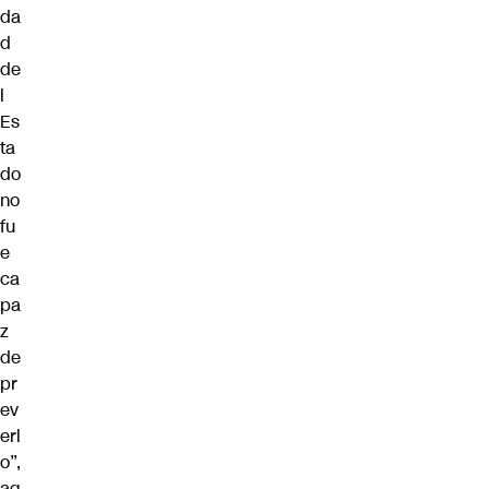
da
d
de
l
Es
ta
do
no
fu
e
ca
pa
z
de
pr
ev
erl
o”,
ag