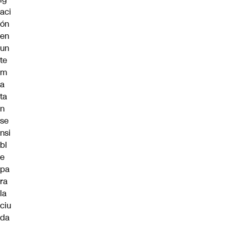
aci
ón
en
un
te
m
a
ta
n
se
nsi
bl
e
pa
ra
la
ciu
da