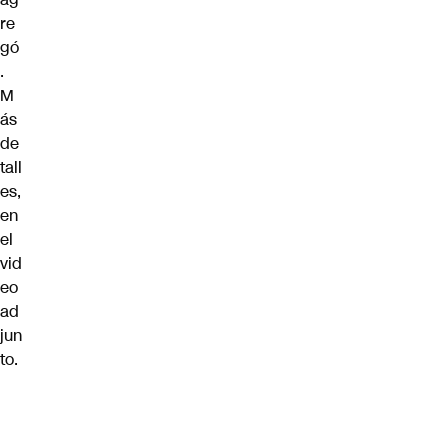
re
gó
.
M
ás
de
tall
es,
en
el
vid
eo
ad
jun
to.