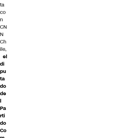
ta
co
n
CN
N
Ch
ile,
el
di
pu
ta
do
de
l
Pa
rti
do
Co
m