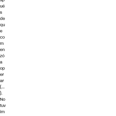
ué
s
de
qu
e
co
m
en
zó
a
op
er
ar
(…
).
No
tuv
im