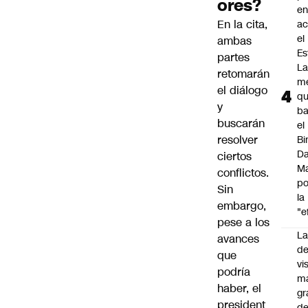
ores?
e
En la cita,
ac
el
ambas
Es
partes
L
retomarán
m
el diálogo
q
y
ba
buscarán
el
resolver
Bi
Da
ciertos
M
conflictos.
po
Sin
la
embargo,
"e
pese a los
La
avances
de
que
vi
podría
m
haber, el
gr
president
de