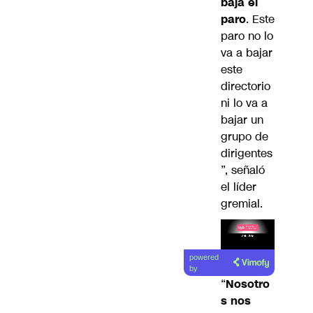
baja el
paro
. Este
paro no lo
va a bajar
este
directorio
ni lo va a
bajar un
grupo de
dirigentes
”, señaló
el líder
gremial.
Lea el
powered
artículo
by
“
Nosotro
s nos