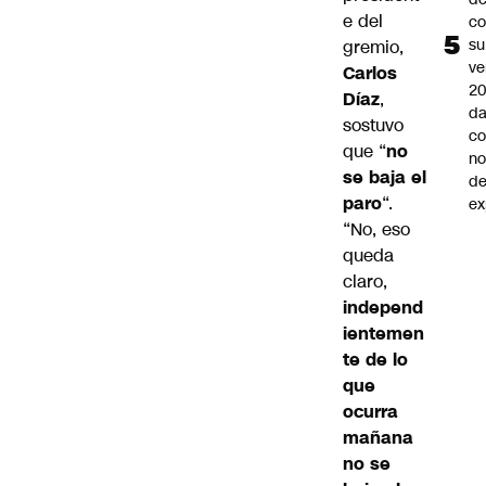
e del
co
su
gremio,
ve
Carlos
20
Díaz
,
da
sostuvo
co
que “
no
n
se baja el
de
paro
“.
ex
“No, eso
queda
claro,
independ
ientemen
te de lo
que
ocurra
mañana
no se