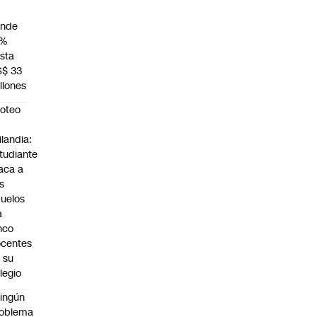
unde
4%
sta
S$ 33
llones
roteo
n
ilandia:
tudiante
aca a
s
uelos
a
nco
centes
 su
legio
ingún
roblema