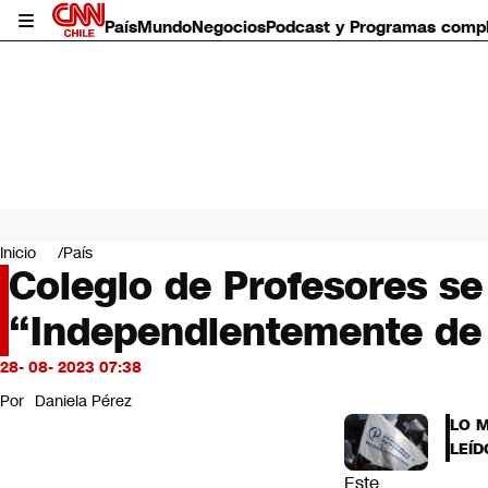
País
Mundo
Negocios
Podcast y Programas comp
País
Mundo
Inicio
País
Negocios
Colegio de Profesores se 
Deportes
“Independientemente de l
Programas completos
Cultura
Servicios
28- 08- 2023 07:38
Bits
Por
Daniela Pérez
CNN Data
LO 
CNN tiempo
LEÍD
Futuro 360
Este
Opinión