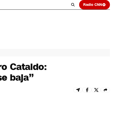
Radio CNN
ro Cataldo:
se baja”