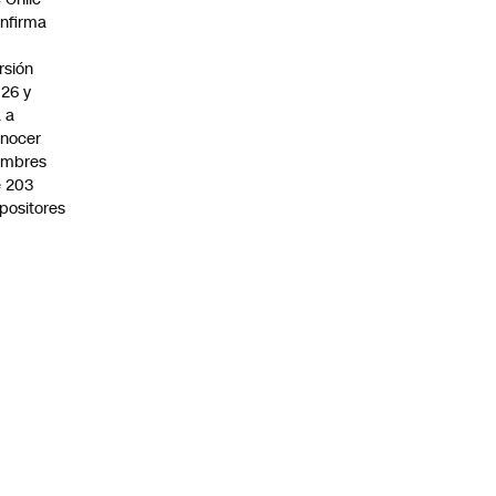
nfirma
rsión
26 y
 a
nocer
ombres
 203
positores