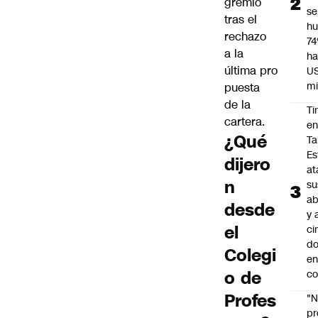
gremio
se
tras el
h
rechazo
7
a la
ha
última
pro
U
mi
puesta
de la
Ti
cartera.
e
¿Qué
Ta
Es
dijero
at
n
su
ab
desde
y 
el
ci
do
Colegi
en
o de
co
Profes
"N
p