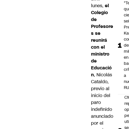
"T
lunes,
el
qu
Colegio
ci
de
se
Profesore
Pr
s se
Ka
co
reunirá
de
con el
mil
ministro
en
de
ba
Educació
cr
n
,
Nicolás
a
Cataldo
,
nu
R
previo al
inicio del
C
paro
re
indefinido
op
pe
anunciado
ut
por el
se