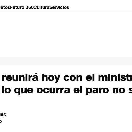
letos
Futuro 360
Cultura
Servicios
reunirá hoy con el minist
o que ocurra el paro no 
MÁS
O