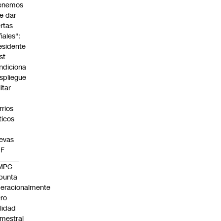
enemos
e dar
ertas
ñales":
esidente
st
ndiciona
spliegue
itar
rrios
íticos
evas
UF
MPC
punta
eracionalmente
ro
ilidad
mestral