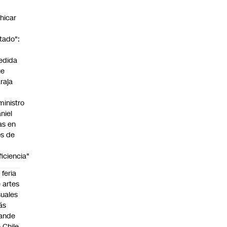
n
hicar
tado":
a
edida
ue
raja
ministro
niel
as en
s de
ficiencia"
 feria
 artes
suales
ás
ande
 Chile