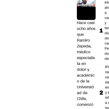
In
at
a
ca
Hace casi
y
te
ocho años
de
que
de
Ramiro
ca
Zepeda,
Pe
médico
do
especialis
de
ta en
IP
dolor y
re
académic
va
o de la
de
Universid
en
ad de
y 
in
Chile,
a 
comenzó
m