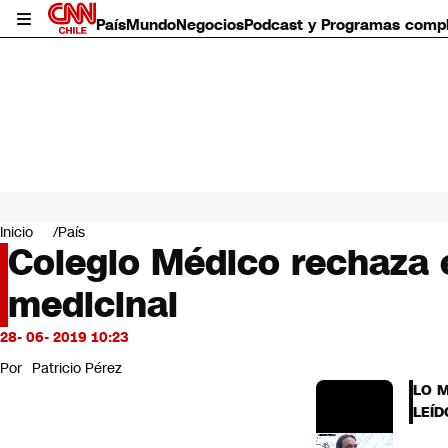
País
Mundo
Negocios
Podcast y Programas comp
País
Mundo
Inicio
País
Negocios
Colegio Médico rechaza e
Deportes
medicinal
Programas completos
Cultura
Servicios
28- 06- 2019 10:23
Bits
Por
Patricio Pérez
CNN Data
LO 
CNN tiempo
LEÍD
Futuro 360
Opinión