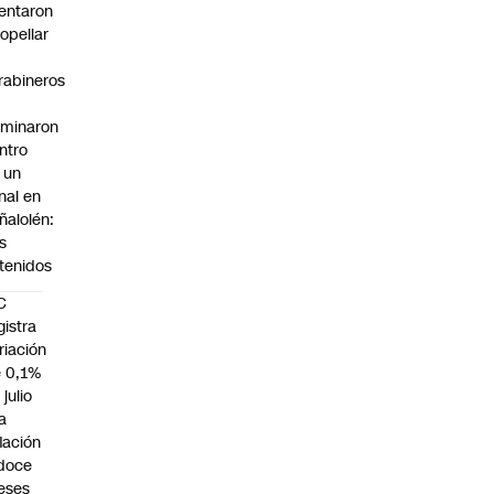
tentaron
ropellar
rabineros
rminaron
ntro
 un
nal en
ñalolén:
s
tenidos
C
gistra
riación
 0,1%
 julio
la
flación
doce
eses