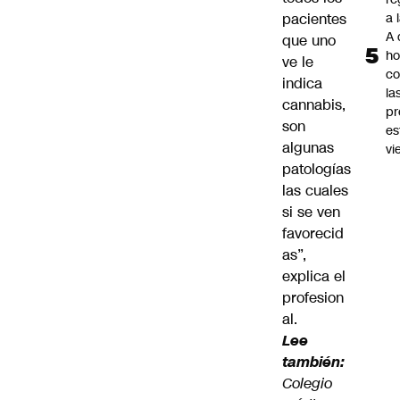
pacientes
a 
A 
que uno
ho
ve le
co
indica
la
cannabis,
pr
son
es
algunas
vi
patologías
las cuales
si se ven
favorecid
as”,
explica el
profesion
al.
Lee
también:
Colegio