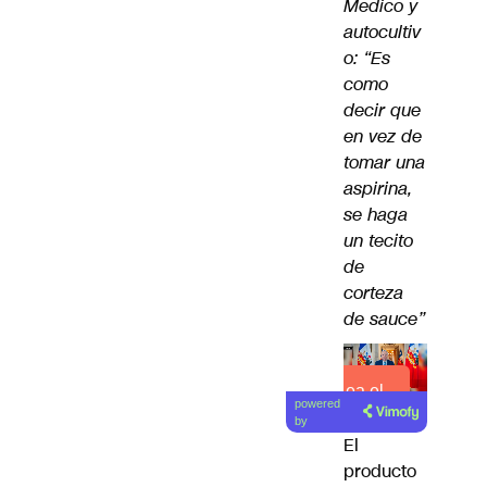
Médico y
autocultiv
o: “Es
como
decir que
en vez de
tomar una
aspirina,
se haga
un tecito
de
corteza
de sauce”
Lea el
powered
artículo
by
El
producto