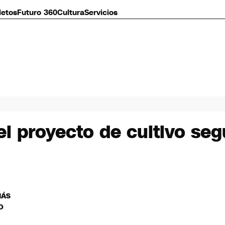
letos
Futuro 360
Cultura
Servicios
l proyecto de cultivo se
MÁS
O