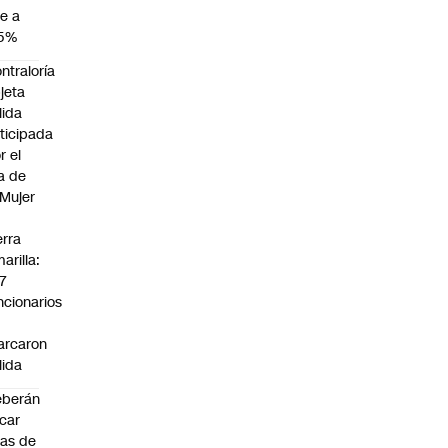
e a
,5%
ntraloría
jeta
lida
ticipada
r el
a de
 Mujer
n
erra
arilla:
7
ncionarios
o
arcaron
lida
eberán
car
jas de