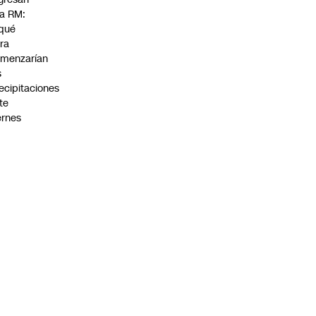
la RM:
qué
ra
menzarían
s
ecipitaciones
te
ernes