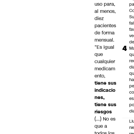
uso para,
pa
Co
al menos,
S
diez
fa
pacientes
fa
de forma
ve
mensual.
d
“Es igual
M
que
q
re
cualquier
di
medicam
q
ento,
ha
tiene sus
pe
indicacio
co
nes,
es
tiene sus
po
di
riesgos
(…) No es
Ll
que a
ni
todos los
re