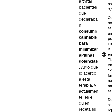
a tratar
ca
pacientes
3
que
Co
declaraba
ob
n
sa
consumir
an
cannabis
po
para
Dí
minimizar
la
e
algunas
Ti
dolencias
Am
. Algo que
12
lo acercó
fu
a esta
n
terapia, y
m
actualmen
sa
te, es él
D
quien
sa
receta su
re