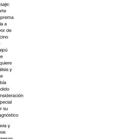
saje:
rte
uprema
lla a
vor de
cino
e
aipú
ue
quiere
álisis y
ue
bía
dido
nsideración
pecial
r su
agnóstico
uvia y
eve
gresan