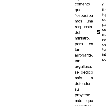
comentó
Ch
que
ll
to
“esperába
de
mos una
pa
respuesta
c
del
m
ministro,
re
pero es
de
tan
tu
in
arrogante,
p
tan
orgulloso,
se dedicó
más a
defender
su
proyecto
más que