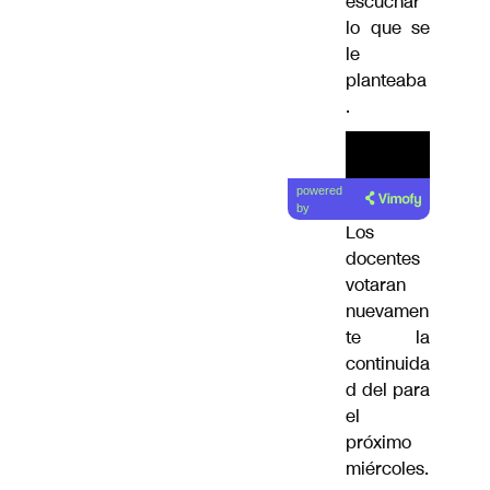
escuchar
lo que se
le
planteaba
.
powered
by
Los
docentes
votaran
nuevamen
te la
continuida
d del para
el
próximo
miércoles.