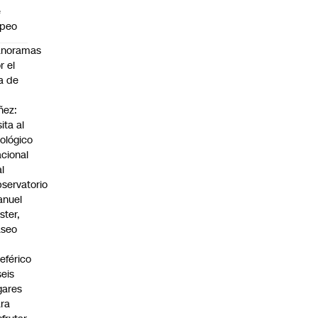
e
apeo
anoramas
r el
a de
ñez:
sita al
ológico
cional
al
servatorio
anuel
ster,
aseo
n
leférico
seis
gares
ra