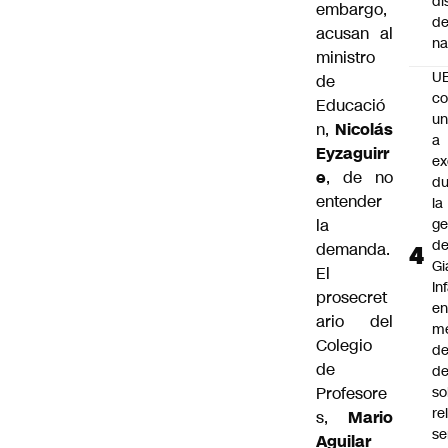
di
embargo,
de
acusan al
na
ministro
U
de
co
Educació
un
n,
Nicolás
a
Eyzaguirr
e
e
, de no
du
entender
la
la
ge
d
demanda.
Gi
El
In
prosecret
e
ario del
m
Colegio
d
de
de
Profesore
so
re
s,
Mario
se
Aguilar