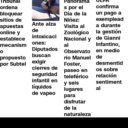
UEFA
Tribunal
Panorama
confirma
ordena
s por el
un pago a
bloquear
Día de la
exemplead
sitios de
Niñez:
Ante alza
a durante
apuestas
Visita al
de
la gestión
online y
Zoológico
intoxicaci
de Gianni
establece
Nacional y
ones:
Infantino,
mecanism
al
Diputados
en medio
o
Observato
buscan
de
propuesto
rio Manuel
exigir
desmentid
por Subtel
Foster,
cierres de
os sobre
paseo en
seguridad
relación
teleférico
infantil en
sentiment
y seis
líquidos
al
lugares
de vapeo
para
disfrutar
de la
naturaleza