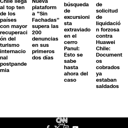
Chile llega
Nueva
de
búsqueda
al top ten
plataform
solicitud
de
de los
a “Sin
de
excursioni
países
Fachadas”
liquidació
sta
con mayor
supera las
n forzosa
extraviado
recuperaci
200
contra
en el
ón del
denuncias
Huawei
cerro
turismo
en sus
Chile:
Panul:
internacio
primeros
Document
Esto se
nal
dos días
os
sabe
postpande
cobrados
hasta
mia
ya
ahora del
estaban
caso
saldados