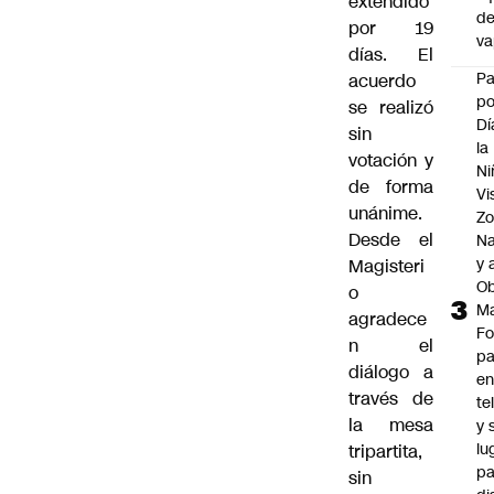
extendido
d
por 19
v
días. El
P
acuerdo
po
se realizó
Dí
sin
la
votación y
Ni
de forma
Vi
unánime.
Zo
Desde el
Na
y 
Magisteri
Ob
o
M
agradece
Fo
n el
p
diálogo a
e
través de
te
la mesa
y 
lu
tripartita,
pa
sin