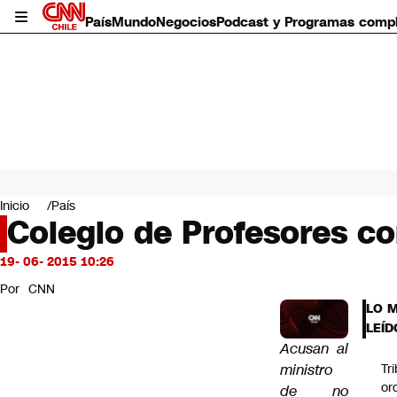
País
Mundo
Negocios
Podcast y Programas comp
País
Mundo
Inicio
País
Negocios
Colegio de Profesores co
Deportes
Programas completos
19- 06- 2015 10:26
Cultura
Por
CNN
Servicios
LO 
Bits
LEÍD
CNN Data
Acusan al
CNN tiempo
ministro
Tr
Futuro 360
or
de no
Opinión