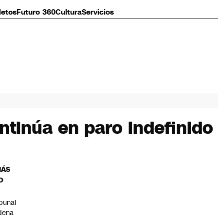
letos
Futuro 360
Cultura
Servicios
ntinúa en paro indefinido
MÁS
O
ibunal
dena