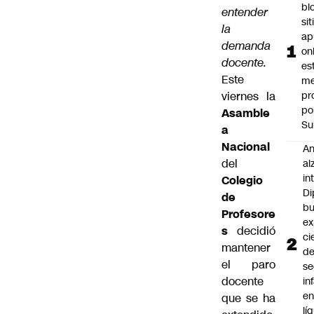
bl
entender
si
la
ap
demanda
on
docente.
es
Este
me
viernes la
pr
po
Asamble
Su
a
Nacional
An
del
al
in
Colegio
Di
de
b
Profesore
ex
s
decidió
ci
mantener
d
el paro
se
docente
in
e
que se ha
lí