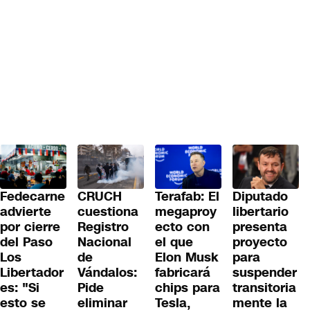
Fedecarne
CRUCH
Terafab: El
Diputado
advierte
cuestiona
megaproy
libertario
por cierre
Registro
ecto con
presenta
del Paso
Nacional
el que
proyecto
Los
de
Elon Musk
para
Libertador
Vándalos:
fabricará
suspender
es: "Si
Pide
chips para
transitoria
esto se
eliminar
Tesla,
mente la