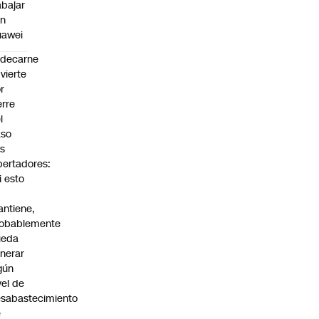
abajar
on
uawei
edecarne
vierte
r
erre
l
aso
s
bertadores:
i esto
ntiene,
obablemente
ueda
nerar
gún
vel de
sabastecimiento
e