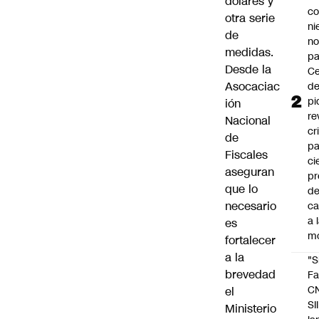
dólares y
co
otra serie
ni
de
n
medidas.
pa
Desde la
Ce
Asocaciac
de
pi
ión
re
Nacional
cr
de
pa
Fiscales
ci
aseguran
pr
que lo
d
necesario
c
a 
es
m
fortalecer
a la
"S
brevedad
Fa
C
el
SII
Ministerio