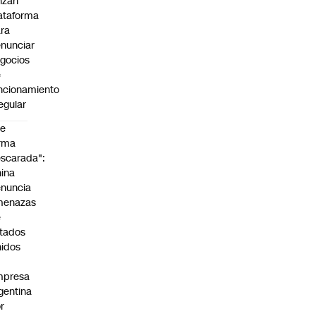
nzan
ataforma
ra
nunciar
gocios
e
ncionamiento
regular
De
rma
scarada":
ina
nuncia
menazas
e
tados
idos
mpresa
gentina
r