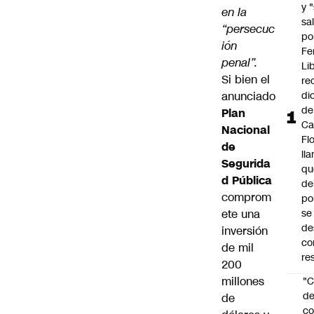
y 
en la
sal
“persecuc
po
ión
Fe
penal”.
Li
Si bien el
re
anunciado
di
de
Plan
Ca
Nacional
Fl
de
ll
Segurida
qu
d Pública
de
comprom
po
ete una
se
de
inversión
co
de mil
re
200
millones
"C
d
de
co