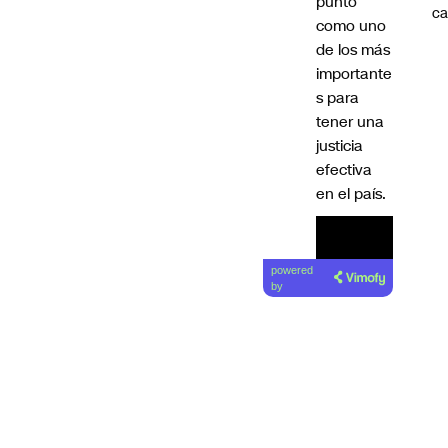
punto
ca
como uno
de los más
importante
s para
tener una
justicia
efectiva
en el país.
powered
by