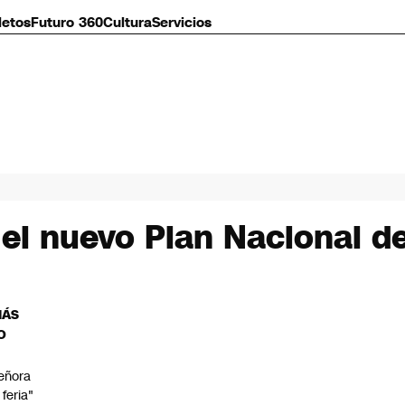
letos
Futuro 360
Cultura
Servicios
el nuevo Plan Nacional d
MÁS
O
eñora
 feria"