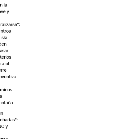
n la
eve y
o
ralizarse":
ntros
 ski
den
visar
iterios
ra el
erre
eventivo
e
aminos
la
ontaña
in
chadas":
NC y