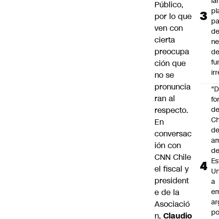
la
Público,
pl
por lo que
pa
ven con
de
cierta
ne
preocupa
d
fu
ción que
ir
no se
pronuncia
"
ran al
fo
respecto.
de
Ch
En
de
conversac
a
ión con
d
CNN Chile
Es
el fiscal y
Un
president
a
e de la
e
ar
Asociació
po
n,
Claudio