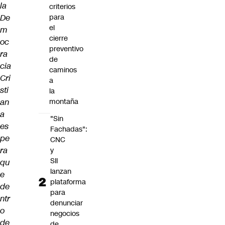
la
criterios
De
para
el
m
cierre
oc
preventivo
ra
de
cia
caminos
Cri
a
sti
la
an
montaña
a
"Sin
es
Fachadas":
pe
CNC
ra
y
SII
qu
lanzan
e
plataforma
de
para
ntr
denunciar
o
negocios
de
de