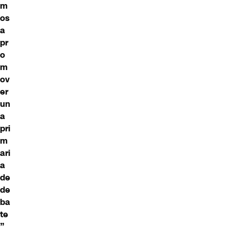
m
os
a
pr
o
m
ov
er
un
a
pri
m
ari
a
de
de
ba
te
”