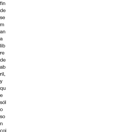
fin
de
se
m
an
a
lib
re
de
ab
ril,
y
qu
e
sól
o
so
n
coi