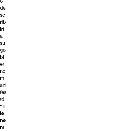
o
de
sc
rib
irí
a
su
go
bi
er
no
m
ani
fes
tó
“T
ie
ne
m