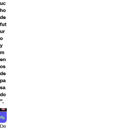
uc
ho
de
fut
ur
o
y
m
en
os
de
pa
sa
do
”.
De