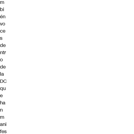
m
bi
én
vo
ce
s
de
ntr
o
de
la
DC
qu
e
ha
n
m
ani
fes