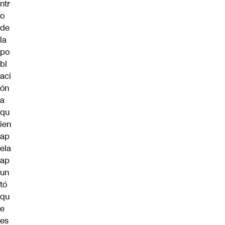
ntr
o
de
la
po
bl
aci
ón
a
qu
ien
ap
ela
ap
un
tó
qu
e
es