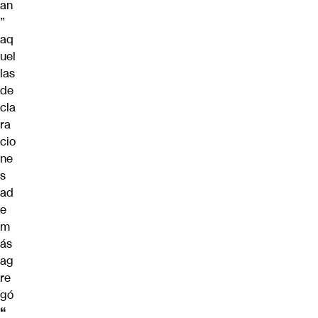
an
”
aq
uel
las
de
cla
ra
cio
ne
s
ad
e
m
ás
ag
re
gó
“