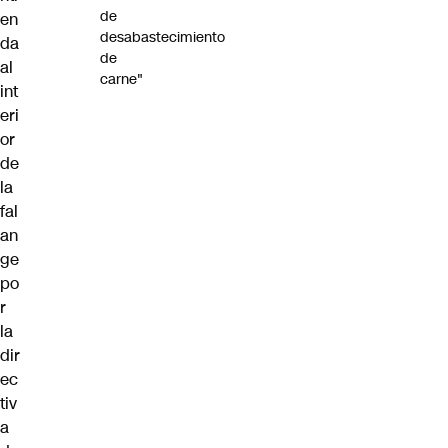
de
en
desabastecimiento
da
de
al
carne"
int
eri
or
de
la
fal
an
ge
po
r
la
dir
ec
tiv
a