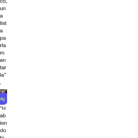
co,
un
a
list
a
pa
rla
m
en
tar
ia”
.
“H
ab
ien
do
te