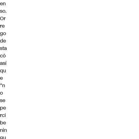
en
so.
Or
re
go
de
sta
có
así
qu
e
“n
o
se
pe
rci
be
nin
gu