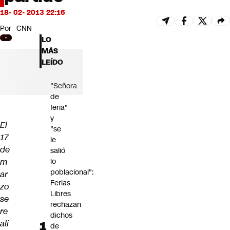
Futuro 360
18- 02- 2013 22:16
Opinión
Por
CNN
LO
MÁS
LEÍDO
"Señora
de
feria"
y
El
"se
17
le
de
salió
m
lo
poblacional":
ar
Ferias
zo
Libres
se
rechazan
re
dichos
ali
de