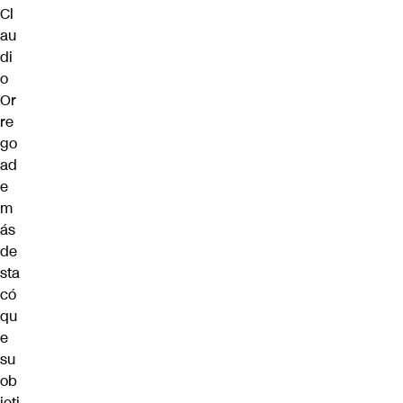
Cl
au
di
o
Or
re
go
ad
e
m
ás
de
sta
có
qu
e
su
ob
jeti