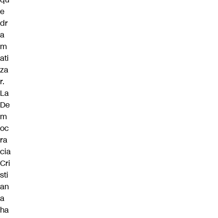
e
dr
a
m
ati
za
r.
La
De
m
oc
ra
cia
Cri
sti
an
a
ha