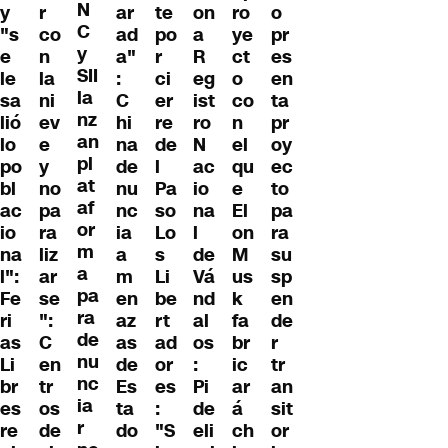
N
y
r
ar
te
on
ro
o
C
"s
co
ad
po
a
ye
pr
y
e
n
a"
r
R
ct
es
SII
le
la
:
ci
eg
o
en
la
sa
ni
C
er
ist
co
ta
nz
lió
ev
hi
re
ro
n
pr
an
lo
e
na
de
N
el
oy
pl
po
y
de
l
ac
qu
ec
at
bl
no
nu
Pa
io
e
to
af
ac
pa
nc
so
na
El
pa
or
io
ra
ia
Lo
l
on
ra
m
na
liz
a
s
de
M
su
a
l":
ar
m
Li
Vá
us
sp
pa
Fe
se
en
be
nd
k
en
ra
ri
":
az
rt
al
fa
de
de
as
C
as
ad
os
br
r
nu
Li
en
de
or
:
ic
tr
nc
br
tr
Es
es
Pi
ar
an
ia
es
os
ta
:
de
á
sit
r
re
de
do
"S
eli
ch
or