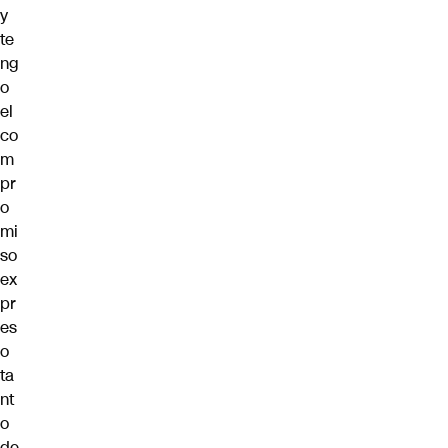
y
te
ng
o
el
co
m
pr
o
mi
so
ex
pr
es
o
ta
nt
o
de