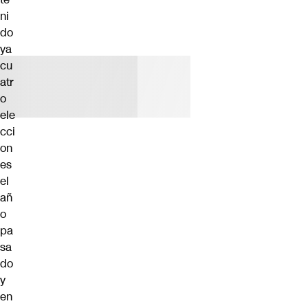
ni
do
ya
cu
atr
o
ele
cci
on
es
el
añ
o
pa
sa
do
y
en