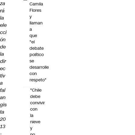
za
Camila
rá
Flores
y
la
llaman
ele
a
cci
que
ón
"el
de
debate
la
político
dir
se
desarrolle
ec
con
tiv
respeto"
a
fal
"Chile
debe
an
convivir
gis
con
ta
la
20
nieve
13
y
-
no