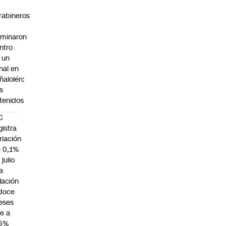
rabineros
rminaron
ntro
 un
nal en
ñalolén:
s
tenidos
C
gistra
riación
 0,1%
 julio
la
flación
doce
eses
e a
,5%