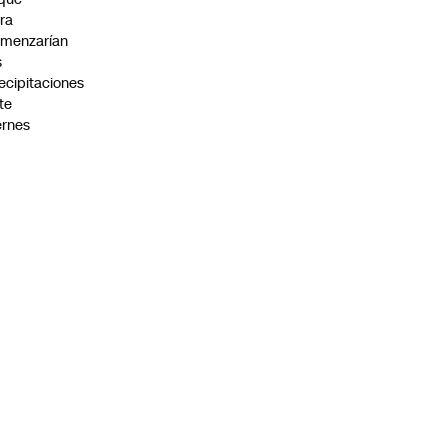
ra
menzarían
s
ecipitaciones
te
ernes