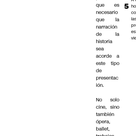
que es
ho
necesario
co
la
que la
pr
narración
es
de la
vi
historia
sea
acorde a
este tipo
de
presentac
ión.
No solo
cine, sino
también
ópera,
ballet,