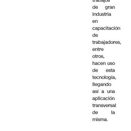
trabajos
de gran
industria
en
capacitación
de
trabajadores,
entre
otros,
hacen uso
de esta
tecnología,
llegando
así a una
aplicación
transversal
de la
misma.