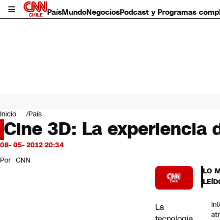
País
Mundo
Negocios
Podcast y Programas comp
País
Mundo
Inicio
País
Negocios
Cine 3D: La experiencia d
Deportes
Programas completos
08- 05- 2012 20:34
Cultura
Por
CNN
Servicios
LO 
Bits
LEÍD
CNN Data
CNN tiempo
In
La
Futuro 360
at
tecnología
Opinión