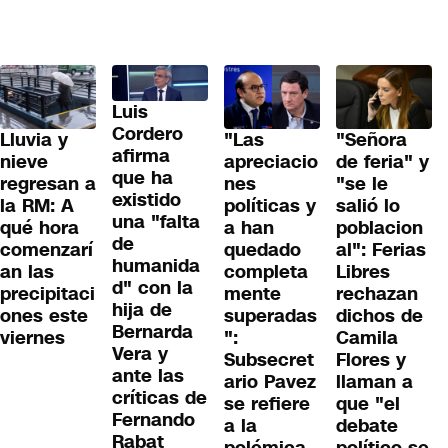
Luis
Cordero
Lluvia y
"Las
"Señora
afirma
nieve
apreciacio
de feria" y
que ha
regresan a
nes
"se le
existido
la RM: A
políticas y
salió lo
una "falta
qué hora
a han
poblacion
de
comenzarí
quedado
al": Ferias
humanida
an las
completa
Libres
d" con la
precipitaci
mente
rechazan
hija de
ones este
superadas
dichos de
Bernarda
viernes
":
Camila
Vera y
Subsecret
Flores y
ante las
ario Pavez
llaman a
críticas de
se refiere
que "el
Fernando
a la
debate
Rabat