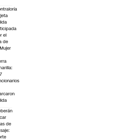
ntraloría
jeta
lida
ticipada
r el
a de
 Mujer
n
erra
arilla:
7
ncionarios
o
arcaron
lida
eberán
car
jas de
saje:
rte