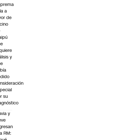
uprema
lla a
vor de
cino
e
aipú
ue
quiere
álisis y
ue
bía
dido
nsideración
pecial
r su
agnóstico
uvia y
eve
gresan
la RM:
qué