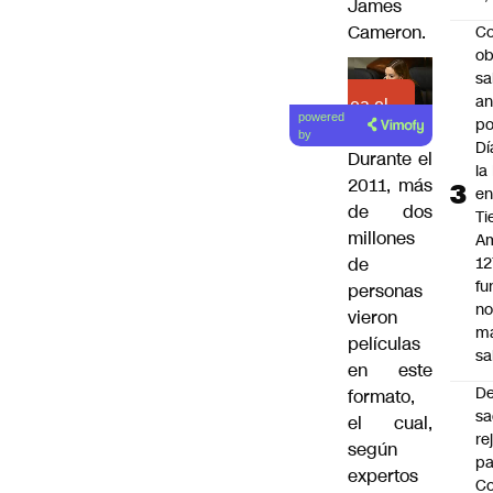
James
Cameron.
Co
ob
sa
an
Lea el
powered
po
artículo
by
Dí
Durante el
la
2011, más
e
de dos
Ti
millones
Am
12
de
fu
personas
n
vieron
m
películas
sa
en este
D
formato,
sa
el cual,
re
según
pa
expertos
Co