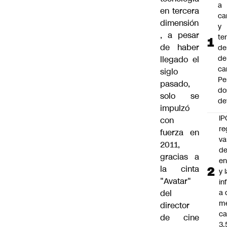
a
en tercera
ca
dimensión
y
, a pesar
te
de haber
de
de
llegado el
ca
siglo
Pe
pasado,
do
solo se
de
impulzó
IP
con
re
fuerza en
va
2011,
de
gracias a
en
la cinta
y 
"Avatar"
in
del
a 
m
director
ca
de cine
3