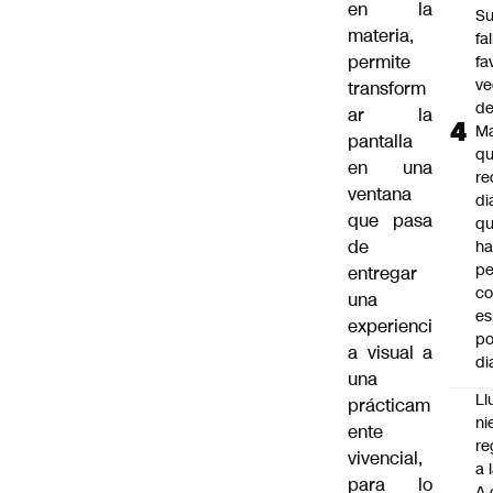
en la
S
materia,
fa
permite
fa
ve
transform
d
ar la
M
pantalla
q
en una
re
ventana
di
que pasa
q
de
ha
pe
entregar
co
una
es
experienci
po
a visual a
di
una
Ll
prácticam
ni
ente
re
vivencial,
a 
para lo
A 