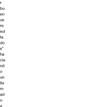
r
bu
en
os
re
sul
ta
do
s”
ha
cie
nd
o
un
lla
m
ad
o
a