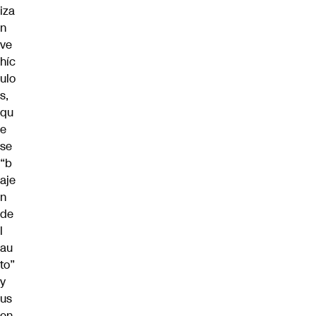
iza
n
ve
híc
ulo
s,
qu
e
se
“b
aje
n
de
l
au
to”
y
us
en