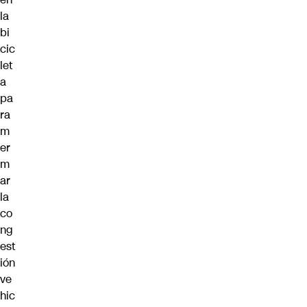
la
bi
cic
let
a
pa
ra
m
er
m
ar
la
co
ng
est
ión
ve
hic