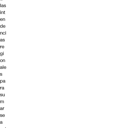
las
int
en
de
nci
as
re
gi
on
ale
s
pa
ra
su
m
ar
se
a