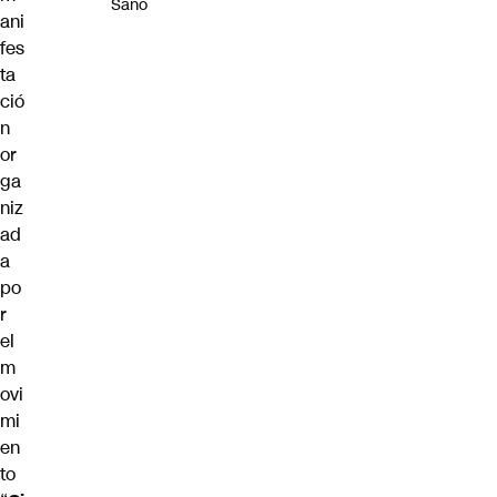
Sano
ani
fes
ta
ció
n
or
ga
niz
ad
a
po
r
el
m
ovi
mi
en
to