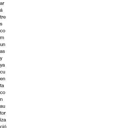
ar
á
tre
s
co
m
un
as
y
ya
cu
en
ta
co
n
au
tor
iza
ció