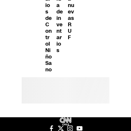
io
a
nu
s
de
ev
de
in
as
C
ve
R
on
nt
U
tr
ar
F
ol
io
Ni
s
ño
Sa
no