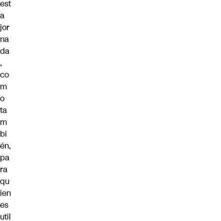
est
a
jor
na
da
,
co
m
o
ta
m
bi
én,
pa
ra
qu
ien
es
util