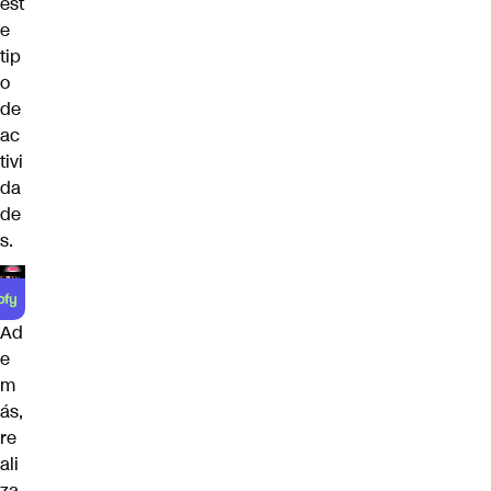
est
e
tip
o
de
ac
tivi
da
de
s.
Ad
e
m
ás,
re
ali
za