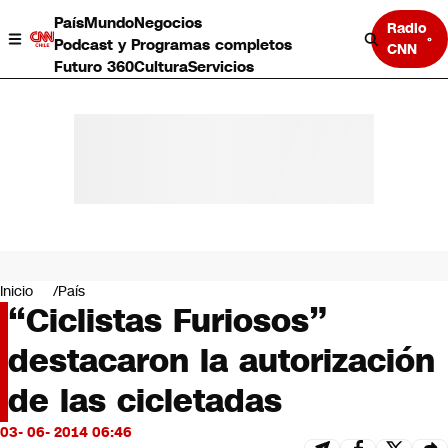
País
Mundo
Negocios
Radio
Podcast y Programas completos
CNN
Futuro 360
Cultura
Servicios
País
Mundo
Negocios
Inicio
País
“Ciclistas Furiosos”
Deportes
Programas completos
destacaron la autorización
Cultura
Servicios
de las cicletadas
Bits
CNN Data
03- 06- 2014 06:46
CNN tiempo