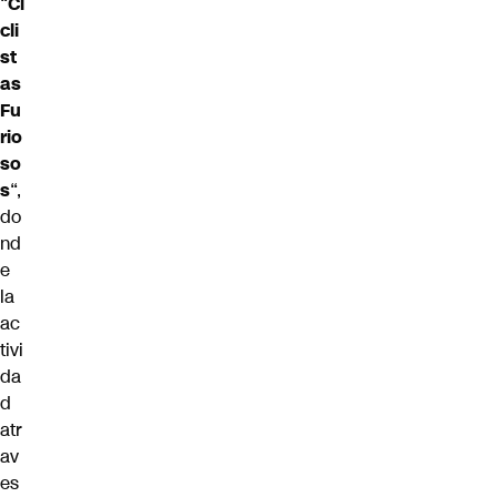
“
Ci
cli
st
as
Fu
rio
so
s
“,
do
nd
e
la
ac
tivi
da
d
atr
av
es