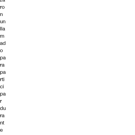
ro
n
un
lla
m
ad
o
pa
ra
pa
rti
ci
pa
r
du
ra
nt
e