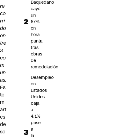
Baquedano
re
cayó
co
un
rri
67%
do
en
hora
en
punta
tre
tras
3
obras
co
de
m
remodelación
un
Desempleo
as.
en
Es
Estados
te
Unidos
m
baja
art
a
4,1%
es
pese
de
a
sd
la