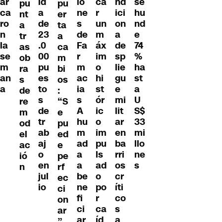
io
ar
ca
nd
id
se
pu
pu
ne
ca
r
ici
a
hu
nt
er
s
ro
un
on
de
nd
a
ta
de
n
m
a
23
e
tr
a
Fa
la
áx
de
.0
74
as
ca
r
se
im
sp
00
%
ob
m
m
m
o
lie
pu
ha
ra
bi
ac
an
hi
gu
es
st
s
os
ia
a
st
e
to
a
de
:
s
ór
mi
s
U
re
“S
A
ic
lit
de
S$
m
e
hu
o
ar
tr
33
od
pu
m
im
en
ab
mi
el
ed
ad
pu
ba
aj
llo
ac
e
a
ls
rri
o
ne
ió
pe
a
ad
os
en
s
n
rf
be
o
cr
jul
ec
ne
po
íti
io
ci
fi
r
co
on
ci
ca
s
ar
ar
íd
a
”