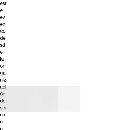
est
e
ev
en
to,
de
sd
e
la
or
ga
niz
aci
ón
de
sta
ca
ro
n