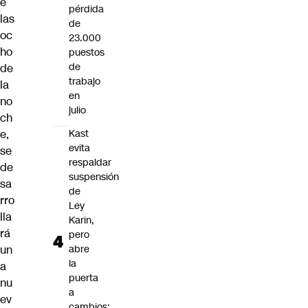
e
pérdida
las
de
oc
23.000
ho
puestos
de
de
trabajo
la
en
no
julio
ch
e,
Kast
evita
se
respaldar
de
suspensión
sa
de
rro
Ley
lla
Karin,
rá
pero
un
abre
la
a
puerta
nu
a
ev
cambios: