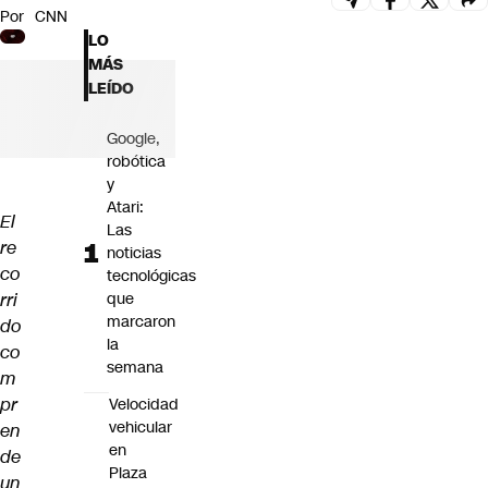
Por
CNN
Futuro 360
LO
Opinión
MÁS
LEÍDO
Google,
robótica
y
Atari:
El
Las
re
noticias
co
tecnológicas
rri
que
marcaron
do
la
co
semana
m
pr
Velocidad
vehicular
en
en
de
Plaza
un