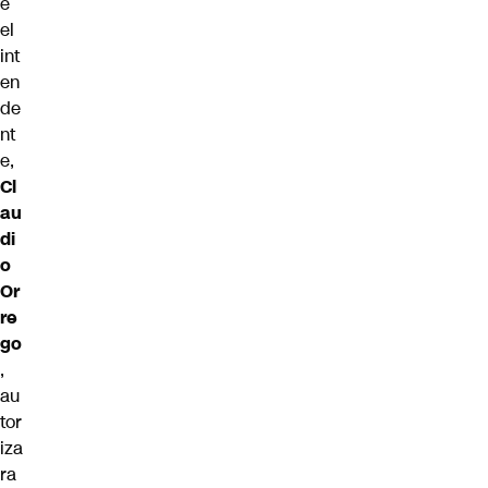
e
el
int
en
de
nt
e,
Cl
au
di
o
Or
re
go
,
au
tor
iza
ra