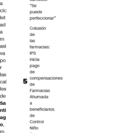
a
“Se
cic
puede
let
perfeccionar”
ad
Colusión
a
de
m
las
asi
farmacias:
va
IPS
inicia
po
pago
r
de
las
compensaciones
cal
de
les
Farmacias
de
Ahumada
Sa
a
beneficiarios
nti
de
ag
Control
o
,
Niño
m