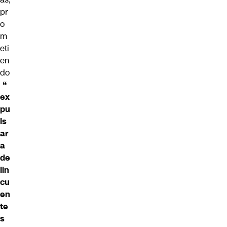
pr
o
m
eti
en
do
“
ex
pu
ls
ar
a
de
lin
cu
en
te
s