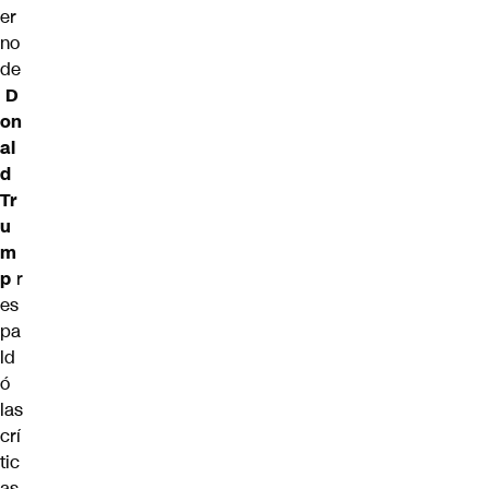
er
no
de
D
on
al
d
Tr
u
m
p
r
es
pa
ld
ó
las
crí
tic
as,