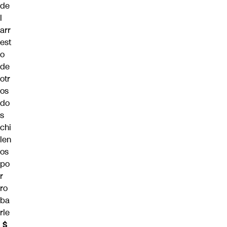
de
l
arr
est
o
de
otr
os
do
s
chi
len
os
po
r
ro
ba
rle
$