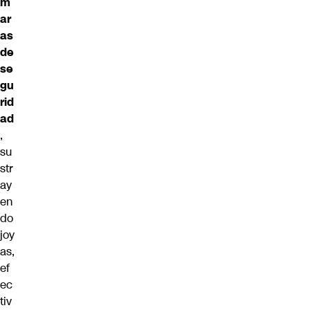
m
ar
as
de
se
gu
rid
ad
,
su
str
ay
en
do
joy
as,
ef
ec
tiv