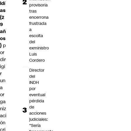
ldí
provisoria
as
tras
(2
encerrona
frustrada
9
a
añ
escolta
os
del
)
p
exministro
or
Luis
dir
Cordero
igi
Director
r
del
un
INDH
a
por
or
eventual
pérdida
ga
de
niz
acciones
aci
judiciales:
ón
"Sería
cri