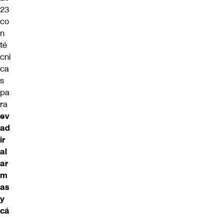
23
co
n
té
cni
ca
s
pa
ra
ev
ad
ir
al
ar
m
as
y
cá