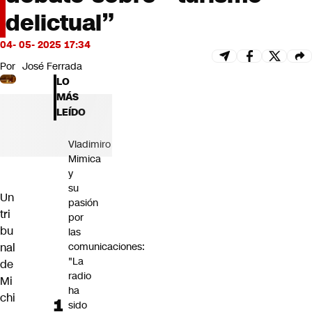
Futuro 360
delictual”
Opinión
04- 05- 2025 17:34
Por
José Ferrada
LO
MÁS
LEÍDO
Vladimiro
Mimica
y
su
Un
pasión
tri
por
bu
las
nal
comunicaciones:
"La
de
radio
Mi
ha
chi
sido