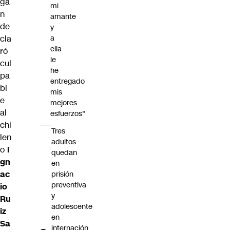
ga
mi
n
amante
de
y
cla
a
ella
ró
le
cul
he
pa
entregado
bl
mis
e
mejores
al
esfuerzos"
chi
Tres
len
adultos
o
I
quedan
gn
en
ac
prisión
preventiva
io
y
Ru
adolescente
iz
en
Sa
internación