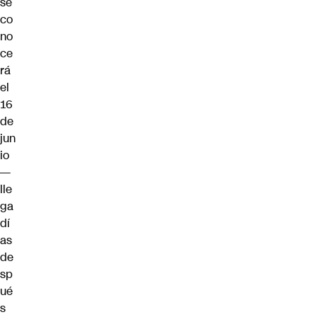
se
co
no
ce
rá
el
16
de
jun
io
—
lle
ga
dí
as
de
sp
ué
s