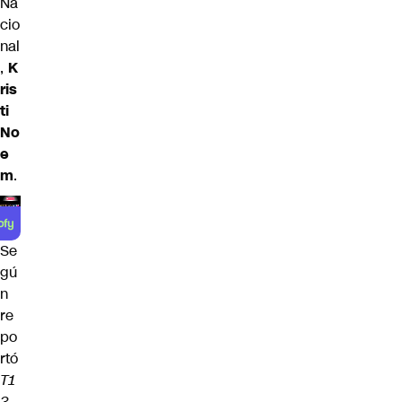
Na
cio
nal
,
K
ris
ti
No
e
m
.
Se
gú
n
re
po
rtó
T1
3
,