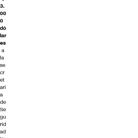
3.
00
0
dó
lar
es
a
la
se
cr
et
ari
a
de
Se
gu
rid
ad