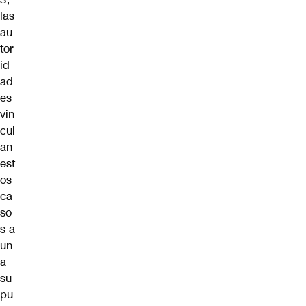
las
au
tor
id
ad
es
vin
cul
an
est
os
ca
so
s a
un
a
su
pu