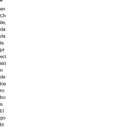
”
en
Ch
ile,
da
da
la
pr
eci
sió
n
de
los
ro
bo
s.
El
go
bi