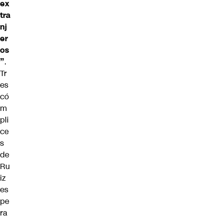
ex
tra
nj
er
os
”
.
Tr
es
có
m
pli
ce
s
de
Ru
iz
es
pe
ra