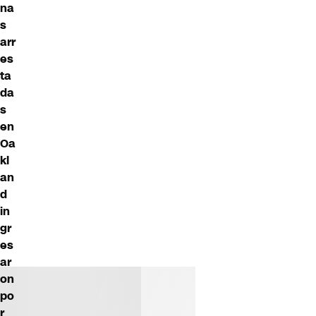
na
s
arr
es
ta
da
s
en
Oa
kl
an
d
in
gr
es
ar
on
po
r