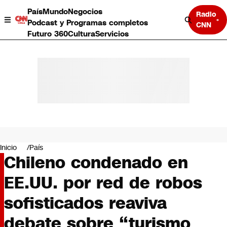
País
Mundo
Negocios
Radio
Podcast y Programas completos
CNN
Futuro 360
Cultura
Servicios
País
Mundo
Negocios
Inicio
País
Chileno condenado en
Deportes
Programas completos
EE.UU. por red de robos
Cultura
Servicios
sofisticados reaviva
Bits
CNN Data
debate sobre “turismo
CNN tiempo