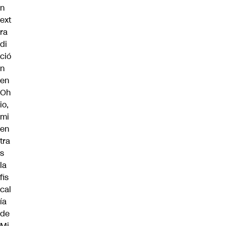
n
ext
ra
di
ció
n
en
Oh
io,
mi
en
tra
s
la
fis
cal
ía
de
Mi