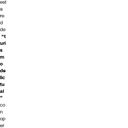
est
a
re
d
de
“t
uri
s
m
o
de
lic
tu
al
”
co
n
op
er