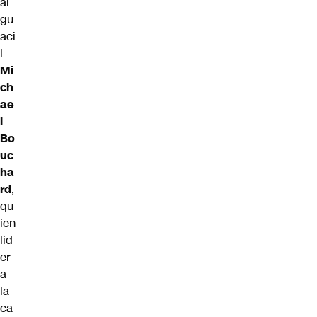
al
gu
aci
l
Mi
ch
ae
l
Bo
uc
ha
rd
,
qu
ien
lid
er
a
la
ca