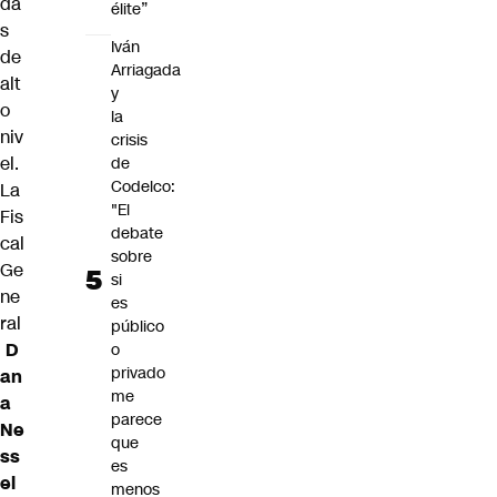
da
élite”
s
Iván
de
Arriagada
alt
y
o
la
niv
crisis
el.
de
Codelco:
La
"El
Fis
debate
cal
sobre
Ge
si
ne
es
ral
público
D
o
privado
an
me
a
parece
Ne
que
ss
es
el
menos