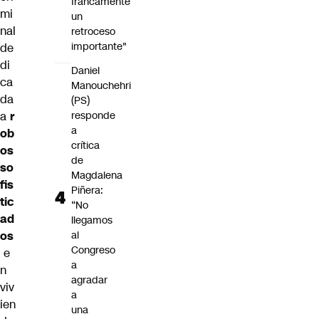
francamente
mi
un
nal
retroceso
importante"
de
di
Daniel
ca
Manouchehri
da
(PS)
a
r
responde
a
ob
crítica
os
de
so
Magdalena
fis
Piñera:
tic
“No
ad
llegamos
os
al
Congreso
e
a
n
agradar
viv
a
ien
una