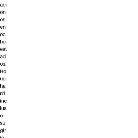
aci
on
es
en
oc
ho
est
ad
os.
Bo
uc
ha
rd
inc
lus
o
su
gir
ió