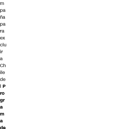
m
pa
ña
pa
ra
ex
clu
ir
a
Ch
ile
de
l
P
ro
gr
a
m
a
de