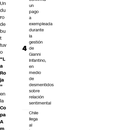
Un
un
du
pago
ro
a
de
exempleada
durante
bu
la
t
gestión
tuv
de
o
Gianni
“L
Infantino,
a
en
Ro
medio
de
ja
desmentidos
”
sobre
en
relación
la
sentimental
Co
Chile
pa
llega
A
al
m