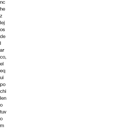
nc
he
z
lej
os
de
l
ar
co,
el
eq
ui
po
chi
len
o
tuv
o
m