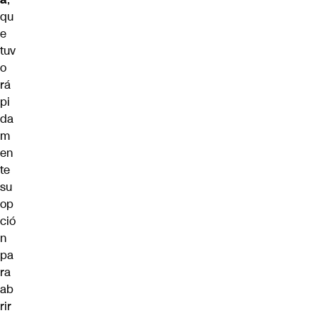
qu
e
tuv
o
rá
pi
da
m
en
te
su
op
ció
n
pa
ra
ab
rir