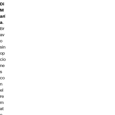
Di
M
arí
a
.
Br
av
o
sin
op
cio
ne
s
co
n
el
re
m
at
e