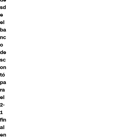
sd
e
el
ba
nc
o
de
sc
on
tó
pa
ra
el
2-
1
fin
al
en