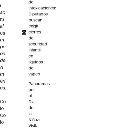
de
l
intoxicaciones:
ac
Diputados
tu
buscan
al
exigir
cierres
ca
de
m
seguridad
pe
infantil
ón
en
de
líquidos
A
de
m
vapeo
éri
Panoramas
ca.
por
–
el
Co
Día
de
lo
la
Co
Niñez:
lo
Visita