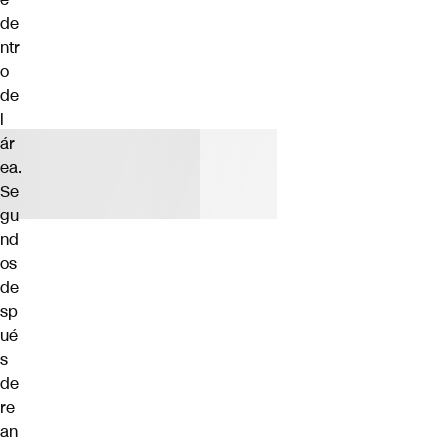
de
ntr
o
de
l
ár
ea.
Se
gu
nd
os
de
sp
ué
s
de
re
an