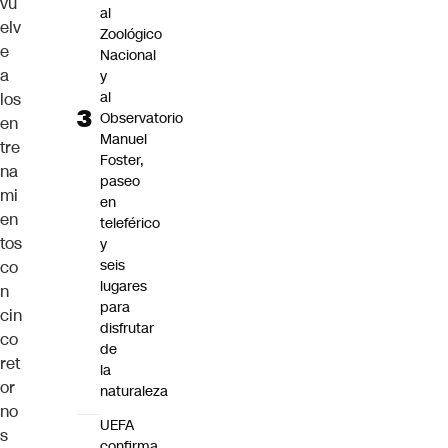
vu
al
elv
Zoológico
e
Nacional
a
y
al
los
Observatorio
en
Manuel
tre
Foster,
na
paseo
mi
en
en
teleférico
tos
y
seis
co
lugares
n
para
cin
disfrutar
co
de
ret
la
or
naturaleza
no
UEFA
s
confirma