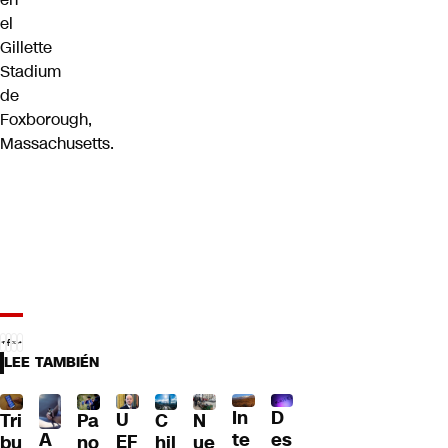
el
Gillette
Stadium
de
Foxborough,
Massachusetts.
LEE TAMBIÉN
D
In
U
Tri
Pa
C
N
A
es
te
EF
bu
no
hil
ue