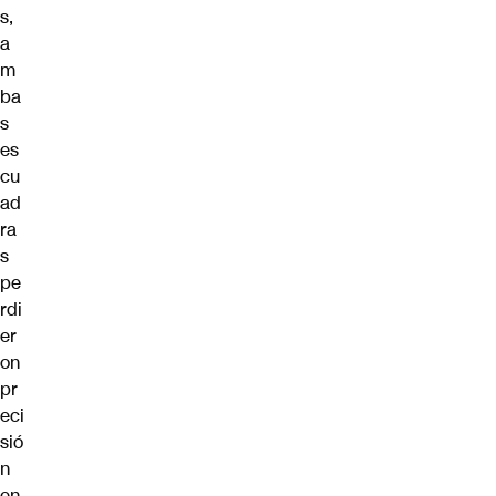
s,
a
m
ba
s
es
cu
ad
ra
s
pe
rdi
er
on
pr
eci
sió
n
en