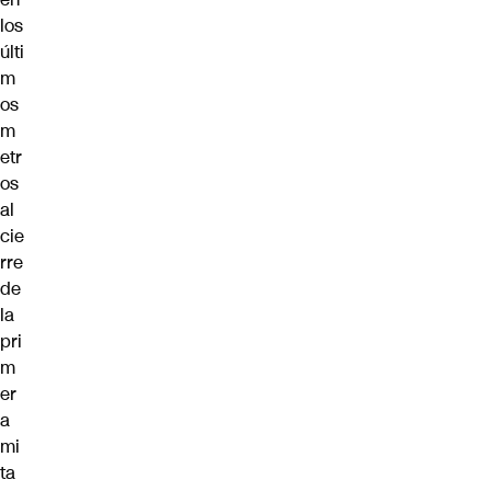
los
últi
m
os
m
etr
os
al
cie
rre
de
la
pri
m
er
a
mi
ta