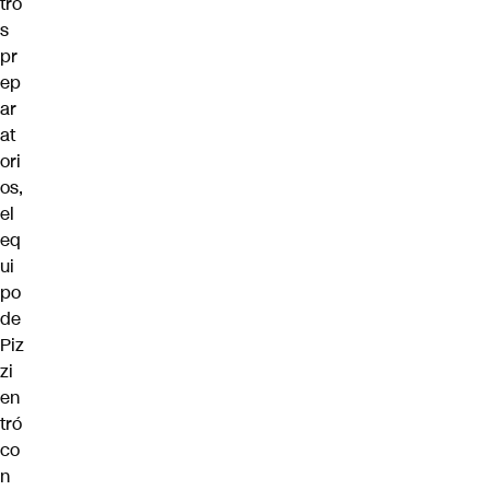
tro
s
pr
ep
ar
at
ori
os,
el
eq
ui
po
de
Piz
zi
en
tró
co
n