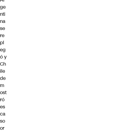
ge
nti
na
se
re
pl
eg
ó y
Ch
ile
de
m
ost
ró
es
ca
so
or