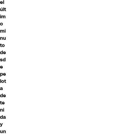
el
últ
im
o
mi
nu
to
de
sd
e
pe
lot
a
de
te
ni
da
y
un