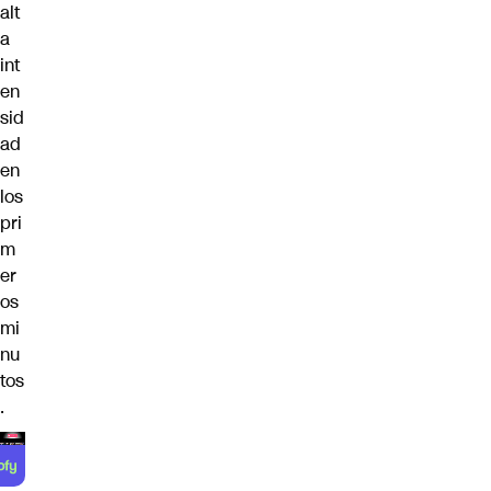
alt
a
int
en
sid
ad
en
los
pri
m
er
os
mi
nu
tos
.