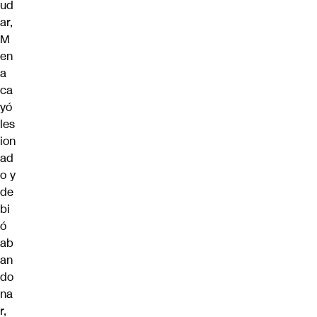
ud
ar,
M
en
a
ca
yó
les
ion
ad
o y
de
bi
ó
ab
an
do
na
r,