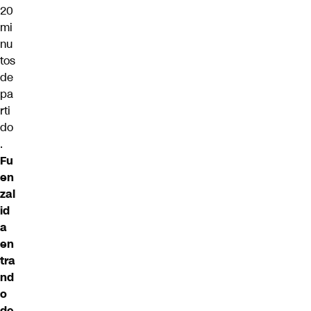
20
mi
nu
tos
de
pa
rti
do
.
Fu
en
zal
id
a
en
tra
nd
o
de