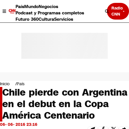
País
Mundo
Negocios
Radio
Podcast y Programas completos
CNN
Futuro 360
Cultura
Servicios
País
Mundo
Negocios
Inicio
País
Chile pierde con Argentina
Deportes
Programas completos
en el debut en la Copa
Cultura
Servicios
América Centenario
Bits
CNN Data
06- 06- 2016 23:16
CNN tiempo