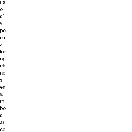
Es
o
sí,
y
pe
se
a
las
op
cio
ne
s
en
a
m
bo
s
ar
co