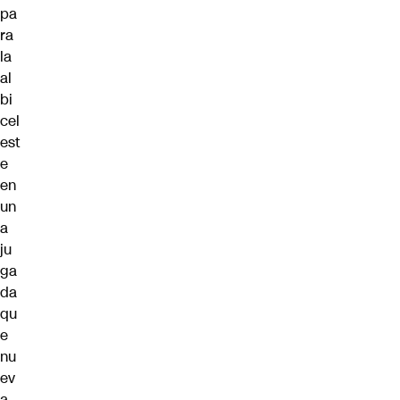
pa
ra
la
al
bi
cel
est
e
en
un
a
ju
ga
da
qu
e
nu
ev
a