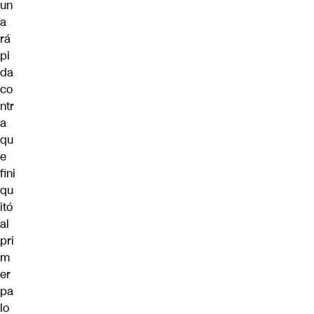
un
a
rá
pi
da
co
ntr
a
qu
e
fini
qu
itó
al
pri
m
er
pa
lo