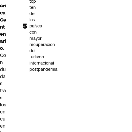
top
éri
ten
ca
de
Ce
los
países
nt
con
en
mayor
ari
recuperación
o
.
del
Co
turismo
n
internacional
du
postpandemia
da
s
tra
s
los
en
cu
en