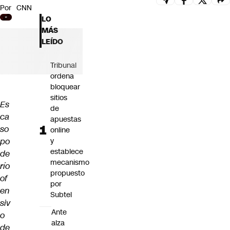
Por
CNN
Futuro 360
LO
Opinión
MÁS
LEÍDO
Tribunal
ordena
bloquear
sitios
Es
de
ca
apuestas
so
online
po
y
establece
de
mecanismo
río
propuesto
of
por
en
Subtel
siv
Ante
o
alza
de