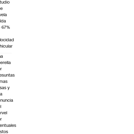
tudio
ue
vela
ída
e 67%
n
locidad
hicular
na
erella
r
esuntas
rmas
lsas y
na
nuncia
l
rvel
r
entuales
stos