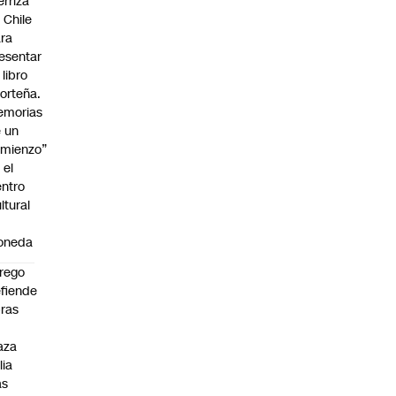
erriza
 Chile
ra
esentar
 libro
orteña.
emorias
 un
mienzo”
 el
ntro
ltural
a
oneda
rego
fiende
ras
n
aza
lia
as