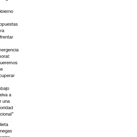
bierno
0
opuestas
ra
frentar
ergencia
boral:
Queremos
ue
cuperar
abajo
elva a
r una
ioridad
cional”
lieta
enegas