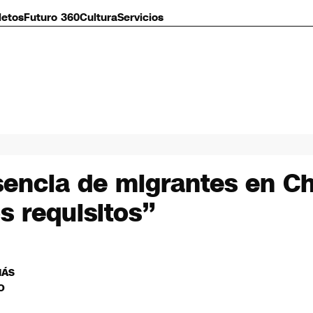
letos
Futuro 360
Cultura
Servicios
encia de migrantes en Ch
s requisitos”
MÁS
O