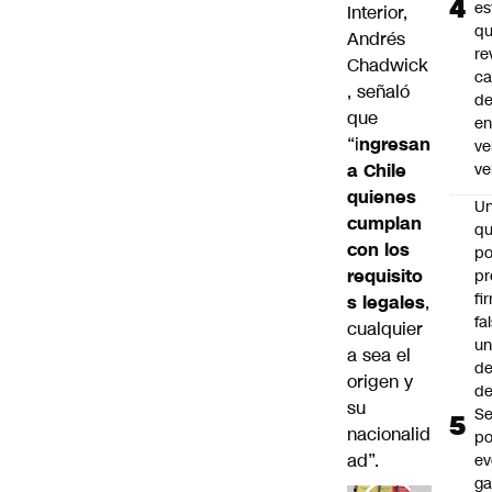
es
Interior,
q
Andrés
re
Chadwick
ca
, señaló
d
que
e
“i
ngresan
ve
a Chile
ve
quienes
U
cumplan
qu
con los
po
requisito
pr
fi
s legales
,
fa
cualquier
u
a sea el
de
origen y
de
su
Se
nacionalid
po
ad”.
ev
ga