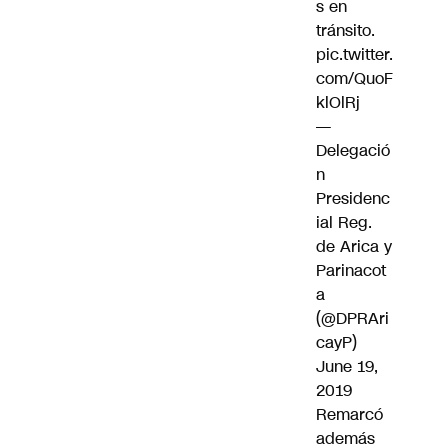
s en
tránsito.
pic.twitter.
com/QuoF
klOlRj
—
Delegació
n
Presidenc
ial Reg.
de Arica y
Parinacot
a
(@DPRAri
cayP)
June 19,
2019
Remarcó
además