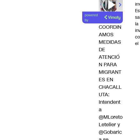
ir
Es
powered
sa
by
la
COORDIN
in
AMOS
co
MEDIDAS
el
DE
ATENCIÓ
N PARA
MIGRANT
ES EN
CHACALL
UTA:
Intendent
a
@MLoreto
Letelier
y
@Gobaric
a
se