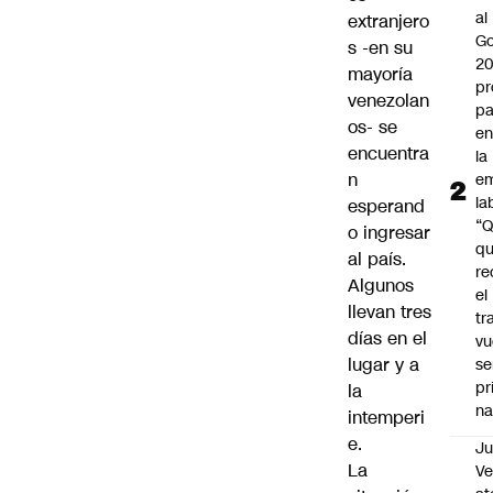
al
extranjero
Go
s -en su
2
mayoría
pr
venezolan
pa
os- se
en
encuentra
la
n
em
la
esperand
“
o ingresar
q
al país.
re
Algunos
el
llevan tres
tr
días en el
vu
lugar y a
se
pr
la
na
intemperi
e.
Ju
La
V