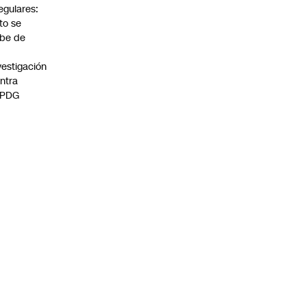
regulares:
to se
be de
vestigación
ntra
 PDG