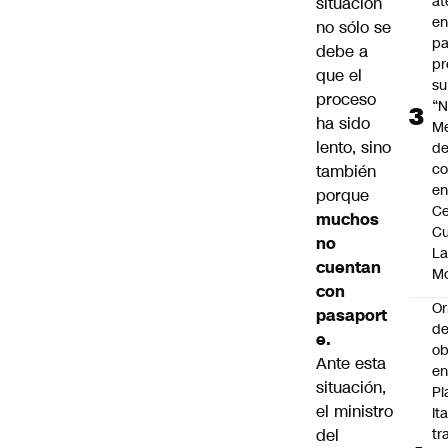
at
situación
en
no sólo se
pa
debe a
pr
que el
su
proceso
“N
ha sido
M
lento, sino
de
co
también
en
porque
Ce
muchos
Cu
no
L
cuentan
M
con
Or
pasaport
de
e.
ob
Ante esta
e
situación,
Pl
el ministro
Ita
del
tr