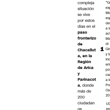
compleja
“G
ex
situación
Me
se vive
es
por estos
de
días en el
a l
paso
ac
fronterizo
Ma
de
di
Gi
Chacallut
y l
a, en la
in
Región
en
de Arica
po
y
ca
Parinacot
a 
a
, donde
Pr
Os
más de
20
200
ciudadan
UD
os
en