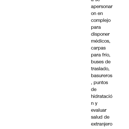
apersonar
on en
complejo
para
disponer
médicos,
carpas
para frío,
buses de
traslado,
basureros
, puntos
de
hidratació
n y
evaluar
salud de
extranjero