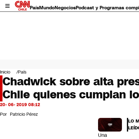
País
Mundo
Negocios
Podcast y Programas comp
País
Mundo
Inicio
País
Negocios
Chadwick sobre alta pres
Deportes
Chile quienes cumplan lo
Programas completos
Cultura
Servicios
20- 06- 2019 08:12
Bits
Por
Patricio Pérez
CNN Data
LO 
CNN tiempo
LEÍD
Futuro 360
Una
Opinión