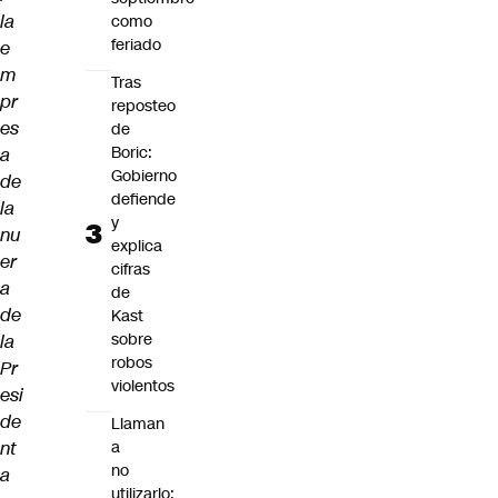
la
como
feriado
e
m
Tras
pr
reposteo
es
de
Boric:
a
Gobierno
de
defiende
la
y
nu
explica
er
cifras
a
de
de
Kast
sobre
la
robos
Pr
violentos
esi
de
Llaman
nt
a
no
a
utilizarlo: