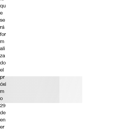
qu
e
se
rá
for
m
ali
za
do
el
pr
óxi
m
o
29
de
en
er