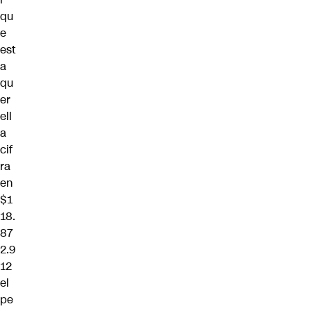
qu
e
est
a
qu
er
ell
a
cif
ra
en
$1
18.
87
2.9
12
el
pe