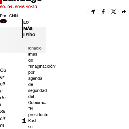
Futuro 360
20- 01- 2016 10:33
Opinión
Por
CNN
LO
MÁS
LEÍDO
Ignacio
Imas
de
"Imaginacción"
Qu
por
er
agenda
ell
de
a
seguridad
del
de
Gobierno:
l
"El
SII
presidente
cif
Kast
ra
se