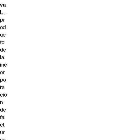
va
l,
,
pr
od
uc
to
de
la
inc
or
po
ra
ció
n
de
fa
ct
ur
as