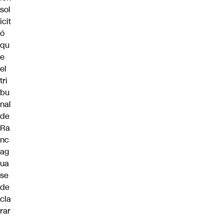
sol
icit
ó
qu
e
el
tri
bu
nal
de
Ra
nc
ag
ua
se
de
cla
rar