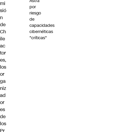
Astra
mi
por
sió
riesgo
n
de
de
capacidades
Ch
cibernéticas
"críticas"
ile
ac
tor
es,
los
or
ga
niz
ad
or
es
de
los
Pr