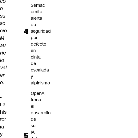
co
Sernac
n
emite
su
alerta
so
de
cio
seguridad
M
por
defecto
au
en
ric
cinta
io
de
Val
escalada
er
y
o.
alpinismo
OpenAI
-
frena
La
el
his
desarrollo
tor
de
su
ia
IA
y