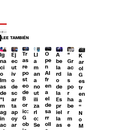
LEE TAMBIÉN
Tr
O
Ig
Ll
A
"
Ej
K
as
pe
na
a
be
Gr
ec
ar
re
n
ci
m
la
ac
ut
ol
po
AI
o
an
rd
ia
iv
G
st
fr
Im
a
o
s
o
es
eo
en
as
no
de
po
de
tr
de
a
de
ut
la
r
sc
en
B
el
"I
ili
Es
ha
ar
a
or
de
m
za
pr
be
ta
“
ic:
sa
ag
rl
iel
r
ap
N
G
rr
in
o:
la
m
oy
o
ob
oll
ac
Se
as
e
ar
M