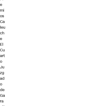
e
mi
os
Ca
leu
ch
e
El
Cu
art
o
Ju
zg
ad
o
de
Ga
ra