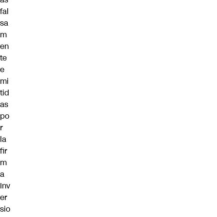
fal
sa
m
en
te
e
mi
tid
as
po
r
la
fir
m
a
Inv
er
sio