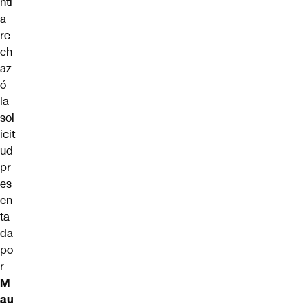
ntí
a
re
ch
az
ó
la
sol
icit
ud
pr
es
en
ta
da
po
r
M
au