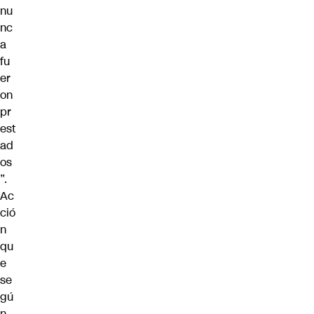
nu
nc
a
fu
er
on
pr
est
ad
os
”.
Ac
ció
n
qu
e
se
gú
n