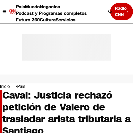
País
Mundo
Negocios
Radio
Podcast y Programas completos
CNN
Futuro 360
Cultura
Servicios
País
Mundo
Negocios
Inicio
País
Caval: Justicia rechazó
Deportes
Programas completos
petición de Valero de
Cultura
Servicios
trasladar arista tributaria a
Bits
CNN Data
Santiago
CNN tiempo