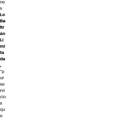
ne
s
Lo
Be
ltr
án
Li
mi
ta
da
,
“p
or
se
rvi
cio
s
qu
e