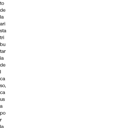
to
de
la
ari
sta
tri
bu
tar
ia
de
l
ca
so,
ca
us
a
po
r
la