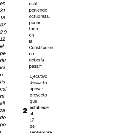
en
está
$1
poniendo
octubrista,
18.
poner
87
todo
2.9
en
12
la
el
Constitución
pe
no
rju
debería
pasar"
ici
o
Ejecutivo
fis
descarta
cal
apoyar
proyecto
re
que
ali
establece
za
el
do
17
po
de
r
septiembre