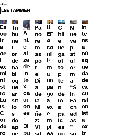
LEE TAMBIÉN
Es
In
U
Tri
Pa
C
N
A
co
te
EF
bu
no
hil
ue
nt
lt
ns
A
na
ra
e
va
e
a
a
co
l
m
lle
pl
al
de
bú
nf
or
as
ga
at
za
l
sq
ir
de
po
al
af
de
ex
ue
m
na
r
to
or
in
mi
da
a
bl
el
p
m
to
ni
de
un
oq
Dí
te
a
xi
st
ex
pa
ue
a
n
“S
ca
ro
cu
go
ar
de
de
in
ci
Lu
rsi
a
sit
la
lo
Fa
on
is
on
ex
io
Ni
s
ch
es
C
ist
e
s
ñe
pa
ad
:
or
a
m
de
z:
ís
as
Di
de
ex
pl
ap
Vi
es
”
pu
ro
tr
ea
ue
sit
co
su