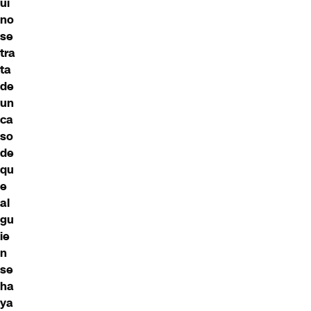
uí
no
se
tra
ta
de
un
ca
so
de
qu
e
al
gu
ie
n
se
ha
ya