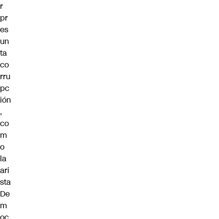
r
pr
es
un
ta
co
rru
pc
ión
,
co
m
o
la
ari
sta
De
m
oc