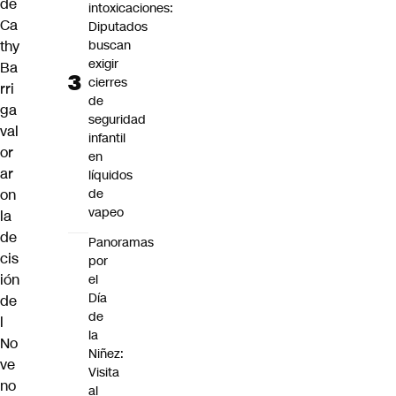
de
intoxicaciones:
Ca
Diputados
thy
buscan
exigir
Ba
cierres
rri
de
ga
seguridad
val
infantil
or
en
ar
líquidos
on
de
vapeo
la
de
Panoramas
cis
por
ión
el
Día
de
de
l
la
No
Niñez:
ve
Visita
no
al