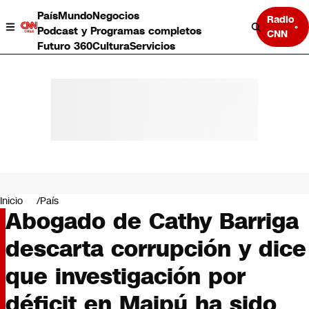
País
Mundo
Negocios
Radio
Podcast y Programas completos
CNN
Futuro 360
Cultura
Servicios
País
Mundo
Negocios
Inicio
País
Abogado de Cathy Barriga
Deportes
Programas completos
descarta corrupción y dice
Cultura
Servicios
que investigación por
Bits
CNN Data
déficit en Maipú ha sido
CNN tiempo