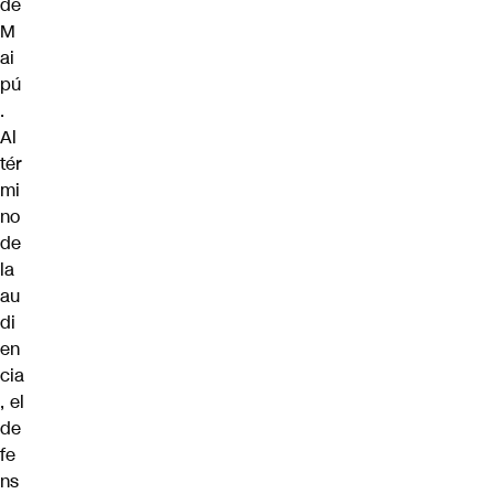
de
M
ai
pú
.
Al
tér
mi
no
de
la
au
di
en
cia
, el
de
fe
ns