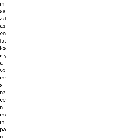
m
asi
ad
as
en
fát
ica
s y
a
ve
ce
s
ha
ce
n
co
m
pa
ra