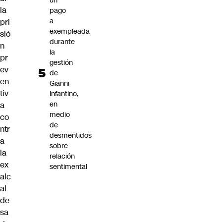
un
la
pago
a
pri
exempleada
sió
durante
n
la
pr
gestión
ev
de
en
Gianni
tiv
Infantino,
en
a
medio
co
de
ntr
desmentidos
a
sobre
la
relación
ex
sentimental
alc
al
de
sa