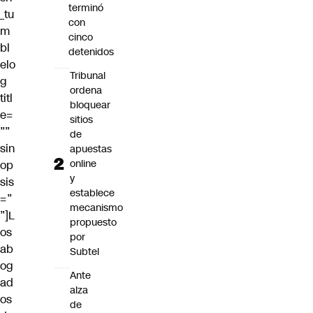
terminó
_tu
con
m
cinco
bl
detenidos
elo
Tribunal
g
ordena
titl
bloquear
e=
sitios
””
de
sin
apuestas
online
op
y
sis
establece
=”
mecanismo
”]L
propuesto
os
por
ab
Subtel
og
Ante
ad
alza
os
de