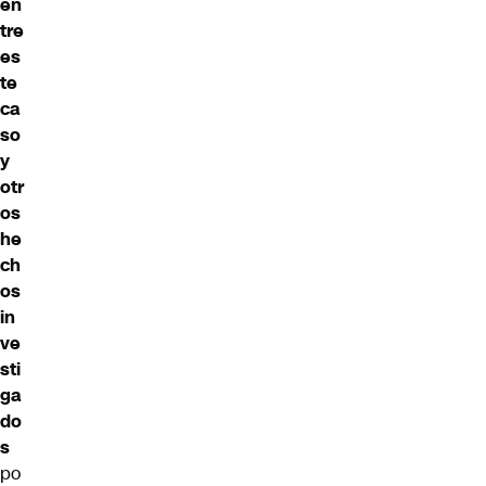
en
tre
es
te
ca
so
y
otr
os
he
ch
os
in
ve
sti
ga
do
s
po