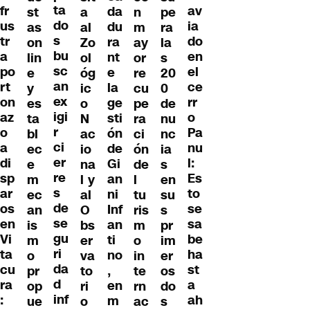
ta
fr
av
da
st
a
n
pe
do
us
ia
du
as
al
m
ra
s
tr
do
ra
on
Zo
ay
la
bu
a
en
nt
lin
ol
or
s
sc
po
el
e
e
óg
re
20
an
rt
ce
la
y
ic
cu
0
ex
on
rr
ge
es
o
pe
de
igi
az
o
sti
ta
N
ra
nu
r
o
Pa
ón
bl
ac
ci
nc
ci
a
nu
de
ec
io
ón
ia
er
di
l:
Gi
e
na
de
s
re
sp
Es
an
m
l y
l
en
s
ar
to
ni
ec
al
tu
su
de
os
se
Inf
an
O
ris
s
se
en
sa
an
is
bs
m
pr
gu
Vi
be
ti
m
er
o
im
ri
ta
ha
no
o
va
in
er
da
cu
st
,
pr
to
te
os
d
ra
a
en
op
ri
rn
do
inf
:
ah
m
ue
o
ac
s