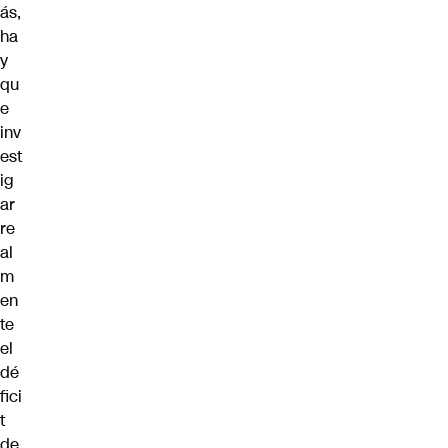
ás,
ha
y
qu
e
inv
est
ig
ar
re
al
m
en
te
el
dé
fici
t
de