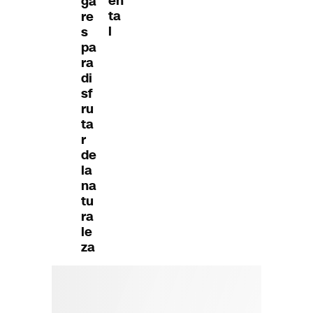
en
ga
ta
re
l
s
pa
ra
di
sf
ru
ta
r
de
la
na
tu
ra
le
za