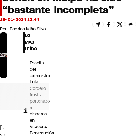
Futuro 360
“bastante incompleta”
Opinión
18- 01- 2024 13:44
Por
Rodrigo Miño Silva
LO
MÁS
LEÍDO
Escolta
del
exministro
Luis
Cordero
frustra
portonazo
a
disparos
en
Vitacura:
[d
Persecución
sh