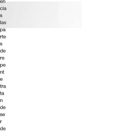
en
cia
s
las
pa
rte
s
de
re
pe
nt
e
tra
ta
n
de
se
r
de