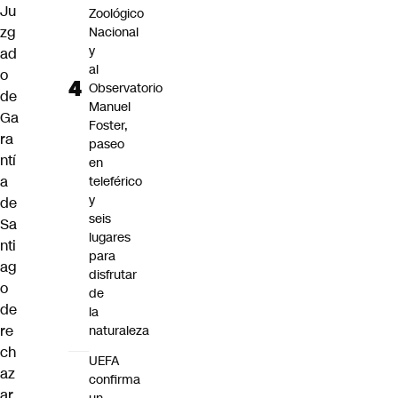
Ju
Zoológico
zg
Nacional
y
ad
al
o
Observatorio
de
Manuel
Ga
Foster,
ra
paseo
ntí
en
a
teleférico
y
de
seis
Sa
lugares
nti
para
ag
disfrutar
o
de
de
la
re
naturaleza
ch
UEFA
az
confirma
ar