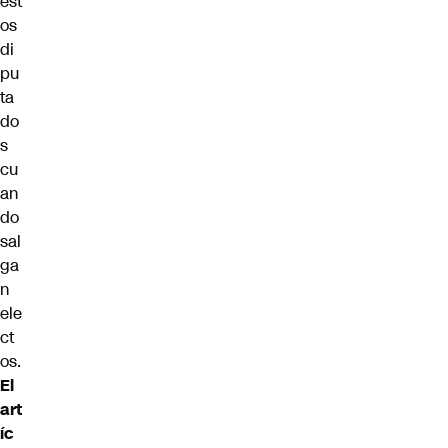
est
os
di
pu
ta
do
s
cu
an
do
sal
ga
n
ele
ct
os.
El
art
íc