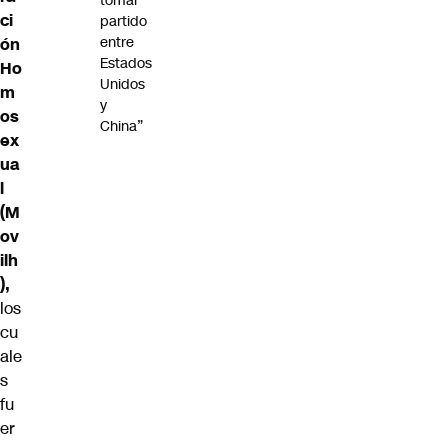
tomar
ci
partido
entre
ón
Estados
Ho
Unidos
m
y
os
China”
ex
ua
l
(M
ov
ilh
),
los
cu
ale
s
fu
er