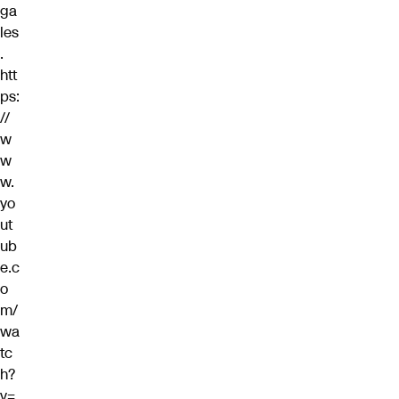
ga
les
.
htt
ps:
//
w
w
w.
yo
ut
ub
e.c
o
m/
wa
tc
h?
v=