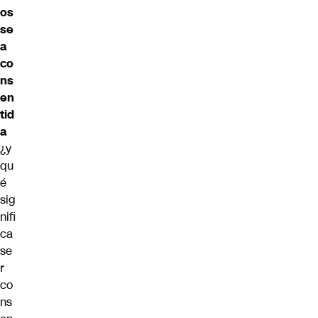
os
se
a
co
ns
en
tid
a
¿y
qu
é
sig
nifi
ca
se
r
co
ns