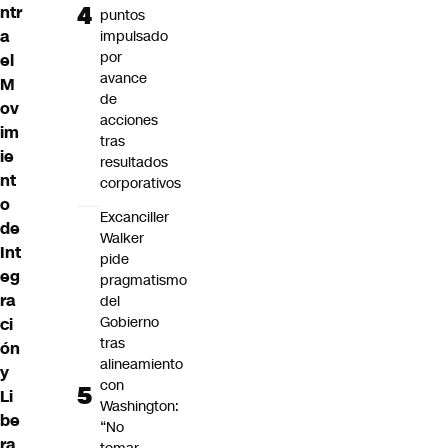
ntr
puntos
a
impulsado
por
el
avance
M
de
ov
acciones
im
tras
ie
resultados
nt
corporativos
o
Excanciller
de
Walker
Int
pide
eg
pragmatismo
ra
del
Gobierno
ci
tras
ón
alineamiento
y
con
Li
Washington:
be
“No
ra