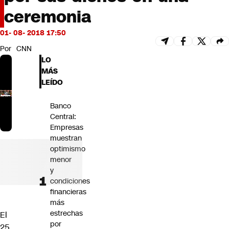
Futuro 360
ceremonia
Opinión
01- 08- 2018 17:50
Por
CNN
LO
MÁS
LEÍDO
Banco
Central:
Empresas
muestran
optimismo
menor
y
condiciones
financieras
más
estrechas
El
por
25