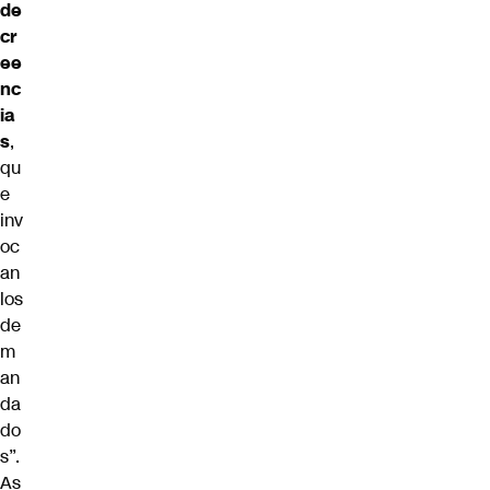
de
cr
ee
nc
ia
s
,
qu
e
inv
oc
an
los
de
m
an
da
do
s”.
As