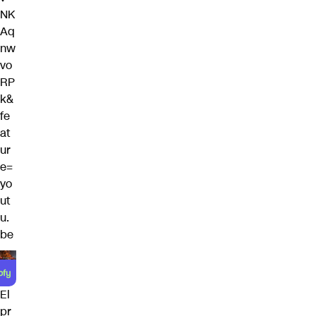
NK
Aq
nw
vo
RP
k&
fe
at
ur
e=
yo
ut
u.
be
El
pr