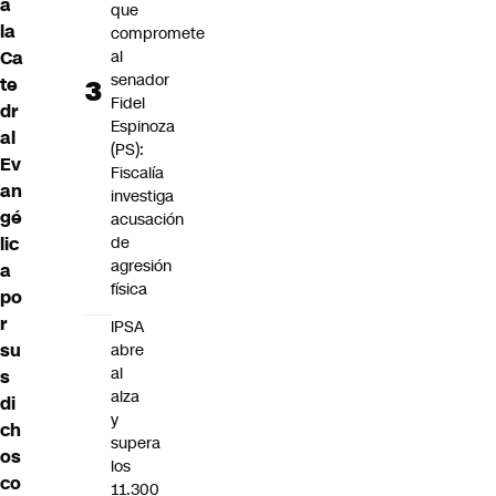
a
que
la
compromete
Ca
al
senador
te
Fidel
dr
Espinoza
al
(PS):
Ev
Fiscalía
an
investiga
gé
acusación
lic
de
agresión
a
física
po
r
IPSA
su
abre
al
s
alza
di
y
ch
supera
os
los
co
11.300