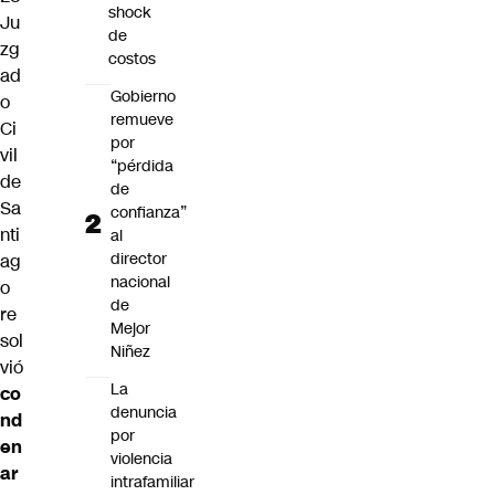
shock
Ju
de
zg
costos
ad
Gobierno
o
remueve
Ci
por
vil
“pérdida
de
de
Sa
confianza”
nti
al
director
ag
nacional
o
de
re
Mejor
sol
Niñez
vió
La
co
denuncia
nd
por
en
violencia
ar
intrafamiliar