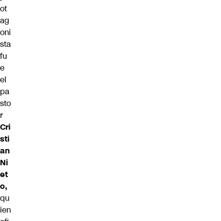
ot
ag
oni
sta
fu
e
el
pa
sto
r
Cri
sti
an
Ni
et
o,
qu
ien