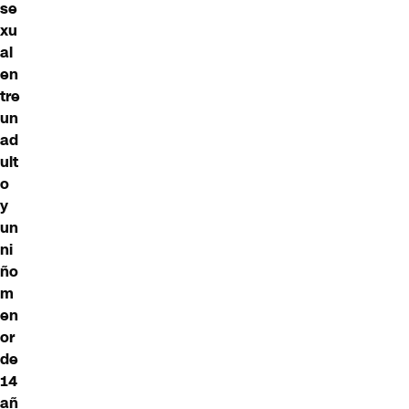
se
xu
al
en
tre
un
ad
ult
o
y
un
ni
ño
m
en
or
de
14
añ