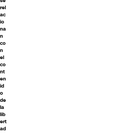
se
rel
ac
io
na
n
co
n
el
co
nt
en
id
o
de
la
lib
ert
ad