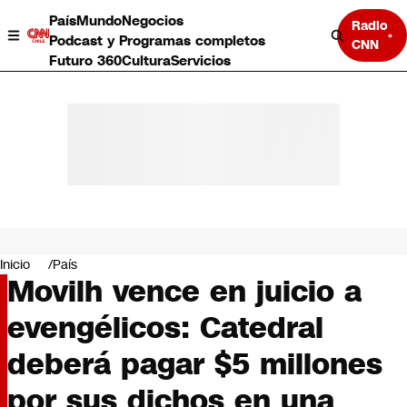
País
Mundo
Negocios
Radio
Podcast y Programas completos
CNN
Futuro 360
Cultura
Servicios
País
Mundo
Negocios
Inicio
País
Movilh vence en juicio a
Deportes
Programas completos
evengélicos: Catedral
Cultura
Servicios
deberá pagar $5 millones
Bits
CNN Data
por sus dichos en una
CNN tiempo