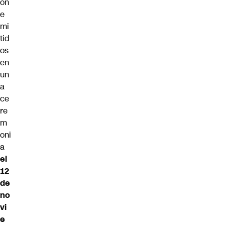
on
e
mi
tid
os
en
un
a
ce
re
m
oni
a
el
12
de
no
vi
e