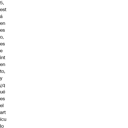
5,
est
á
en
es
o,
es
e
int
en
to,
y
¿q
ué
es
el
art
ícu
lo