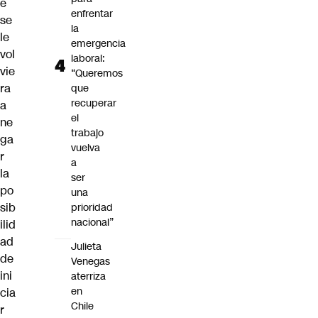
e
enfrentar
se
la
le
emergencia
vol
laboral:
vie
“Queremos
ra
que
recuperar
a
el
ne
trabajo
ga
vuelva
r
a
la
ser
po
una
sib
prioridad
nacional”
ilid
ad
Julieta
de
Venegas
ini
aterriza
en
cia
Chile
r