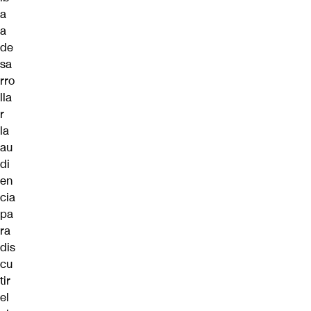
a
a
de
sa
rro
lla
r
la
au
di
en
cia
pa
ra
dis
cu
tir
el