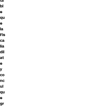
ta
bl
e
qu
e
la
Fis
ca
lía
dil
at
e
y
co
nc
ul
qu
e
gr