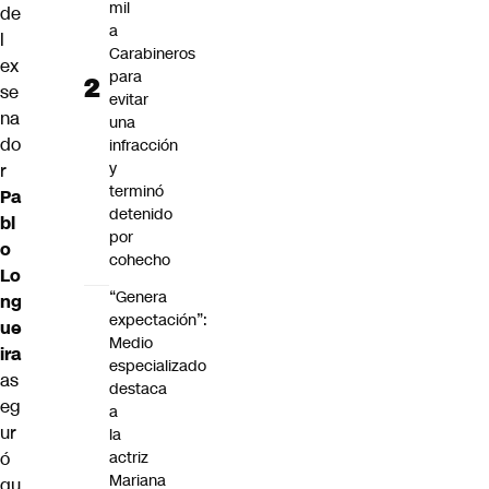
mil
de
a
l
Carabineros
ex
para
se
evitar
na
una
do
infracción
y
r
terminó
Pa
detenido
bl
por
o
cohecho
Lo
“Genera
ng
expectación”:
ue
Medio
ira
especializado
as
destaca
eg
a
ur
la
ó
actriz
Mariana
qu