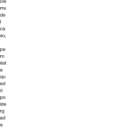
cie
rre
de
l
ca
so,
pe
ro
ést
a
qu
ed
ó
po
ste
rg
ad
a