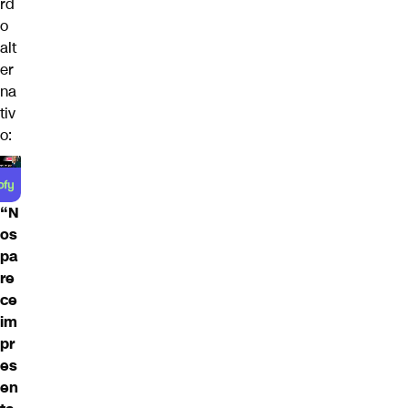
rd
o
alt
er
na
tiv
o:
“N
os
pa
re
ce
im
pr
es
en