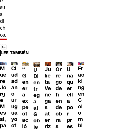
ó
su
s
di
ch
os.
LEE TAMBIÉN
M
Ci
Fr
“
Ju
Or
U
U
ue
ud
ac
G
lie
re
na
DI
re
ad
ki
en
ta
go
qu
en
Jo
an
ng
er
Ve
de
er
tr
rg
o
en
a
ne
fi
ell
eg
e
ur
C
ex
ga
en
a
a
M
ug
ol
pe
s
de
po
al
es
ua
o
ct
at
ob
r
G
si,
yo
m
ac
er
ra
pr
ob
pa
of
bi
ió
riz
s
es
ie