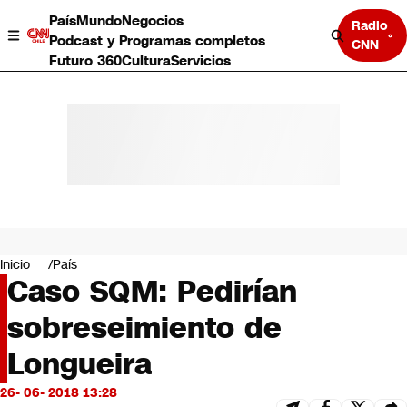
País
Mundo
Negocios
Radio
Podcast y Programas completos
CNN
Futuro 360
Cultura
Servicios
País
Mundo
Negocios
Inicio
País
Caso SQM: Pedirían
Deportes
Programas completos
sobreseimiento de
Cultura
Servicios
Longueira
Bits
CNN Data
26- 06- 2018 13:28
CNN tiempo