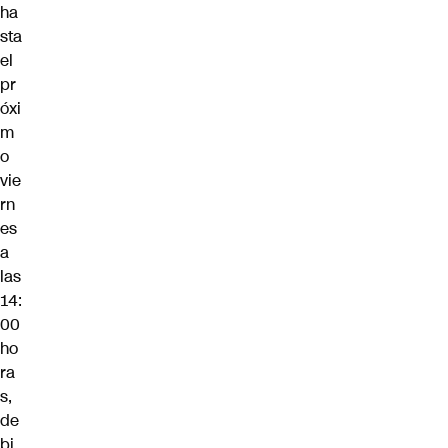
ha
sta
el
pr
óxi
m
o
vie
rn
es
a
las
14:
00
ho
ra
s,
de
bi