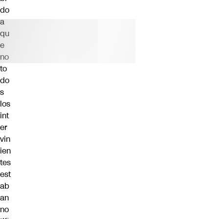
do
a
qu
e
no
to
do
s
los
int
er
vin
ien
tes
est
ab
an
no