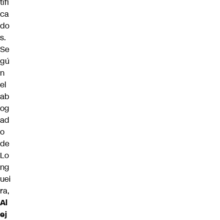
tifi
ca
do
s.
Se
gú
n
el
ab
og
ad
o
de
Lo
ng
uei
ra,
Al
ej