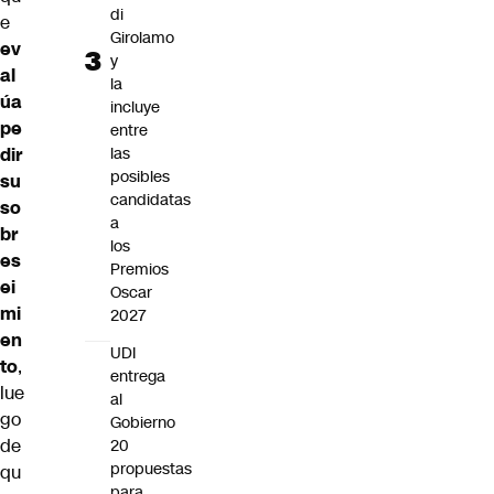
di
e
Girolamo
ev
y
al
la
úa
incluye
pe
entre
dir
las
posibles
su
candidatas
so
a
br
los
es
Premios
ei
Oscar
mi
2027
en
UDI
to
,
entrega
lue
al
go
Gobierno
de
20
propuestas
qu
para