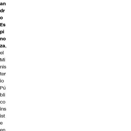
an
dr
o
Es
pi
no
za
,
el
Mi
nis
ter
io
Pú
bli
co
ins
ist
e
en