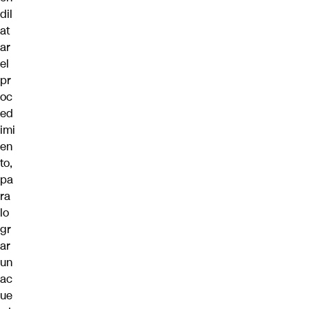
dil
at
ar
el
pr
oc
ed
imi
en
to,
pa
ra
lo
gr
ar
un
ac
ue