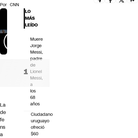
Por
CNN
Futuro 360
LO
Opinión
MÁS
LEÍDO
Muere
Jorge
Messi,
padre
de
Lionel
Messi,
a
los
68
años
La
de
Ciudadano
fe
uruguayo
ns
ofreció
$60
a