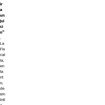
ir
a
un
jui
ci
o”
.
La
Fis
cal
ía,
en
ta
nt
o,
de
sm
inti