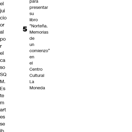
para
el
presentar
jui
su
cio
libro
or
“Norteña.
al
Memorias
de
po
un
r
comienzo”
el
en
ca
el
so
Centro
SQ
Cultural
M.
La
Moneda
Es
te
m
art
es
se
ib