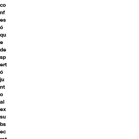
co
nf
es
ó
qu
e
de
sp
ert
ó
ju
nt
o
al
ex
su
bs
ec