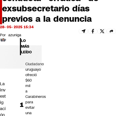
Futuro 360
exsubsecretario días
Opinión
previos a la denuncia
28- 05- 2025 15:34
Por
azuniga
LO
MÁS
LEÍDO
Ciudadano
uruguayo
ofreció
$60
La
mil
inv
a
est
Carabineros
para
ig
evitar
aci
una
ón