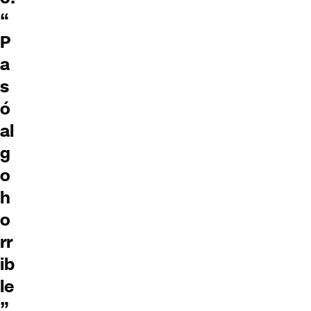
“
P
a
s
ó
al
g
o
h
o
rr
ib
le
”