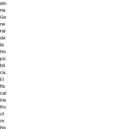
alo
ría
Ge
ne
ral
de
la
Re
pú
bli
ca.
El
fis
cal
ins
tru
ct
or
Re