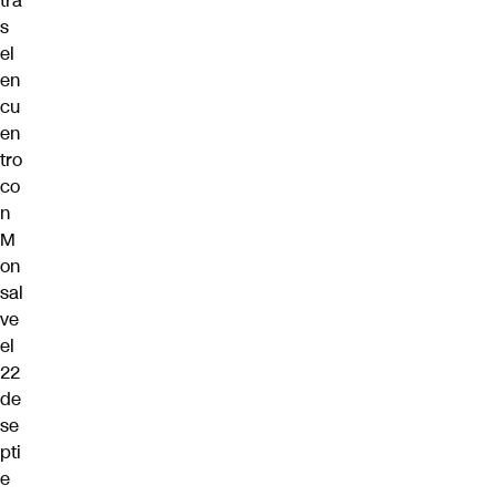
tra
s
el
en
cu
en
tro
co
n
M
on
sal
ve
el
22
de
se
pti
e