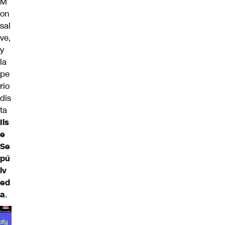
M
on
sal
ve,
y
la
pe
rio
dis
ta
Ils
e
Se
pú
lv
ed
a
.