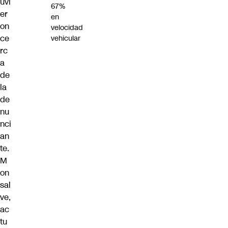
uvi
67%
er
en
on
velocidad
ce
vehicular
rc
a
de
la
de
nu
nci
an
te.
M
on
sal
ve,
ac
tu