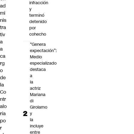
infracción
ad
y
mi
terminó
nis
detenido
tra
por
cohecho
tiv
a
“Genera
a
expectación”:
ca
Medio
rg
especializado
destaca
o
a
de
la
la
actriz
Co
Mariana
ntr
di
alo
Girolamo
ría
y
la
po
incluye
r
entre