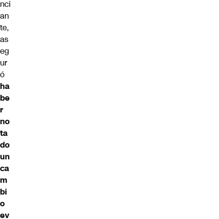
nci
an
te,
as
eg
ur
ó
ha
be
r
no
ta
do
un
ca
m
bi
o
ev