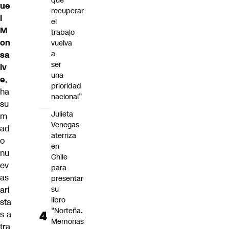
que
ue
recuperar
l
el
M
trabajo
on
vuelva
a
sa
ser
lv
una
e
,
prioridad
ha
nacional”
su
Julieta
m
Venegas
ad
aterriza
o
en
nu
Chile
ev
para
as
presentar
su
ari
libro
sta
“Norteña.
s a
Memorias
tra