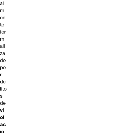
al
m
en
te
for
m
ali
za
do
po
r
de
lito
s
de
vi
ol
ac
ió