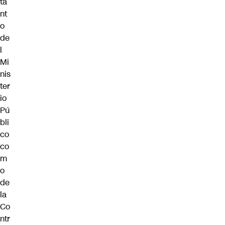
ta
nt
o
de
l
Mi
nis
ter
io
Pú
bli
co
co
m
o
de
la
Co
ntr