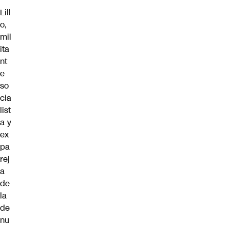
Lill
o,
mil
ita
nt
e
so
cia
list
a y
ex
pa
rej
a
de
la
de
nu