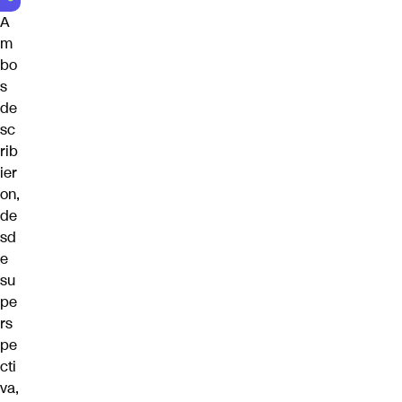
A
m
bo
s
de
sc
rib
ier
on,
de
sd
e
su
pe
rs
pe
cti
va,