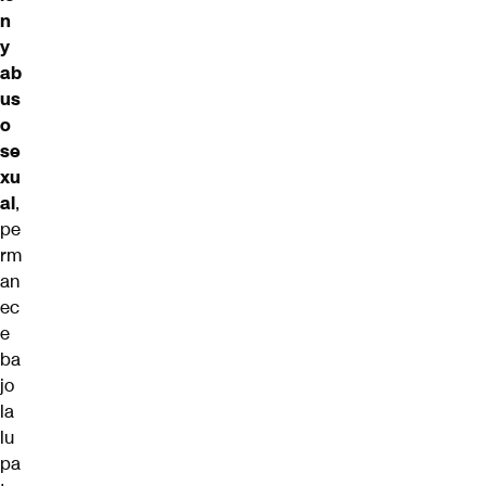
n
y
ab
us
o
se
xu
al
,
pe
rm
an
ec
e
ba
jo
la
lu
pa