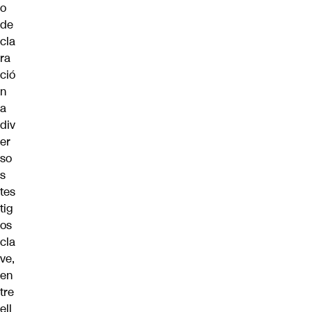
o
de
cla
ra
ció
n
a
div
er
so
s
tes
tig
os
cla
ve,
en
tre
ell