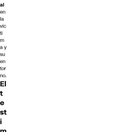
al
en
la
víc
ti
m
a y
su
en
tor
no.
El
t
e
st
i
m