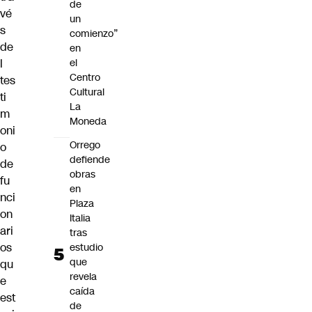
de
vé
un
s
comienzo”
de
en
el
l
Centro
tes
Cultural
ti
La
m
Moneda
oni
Orrego
o
defiende
de
obras
fu
en
nci
Plaza
on
Italia
ari
tras
os
estudio
que
qu
revela
e
caída
est
de