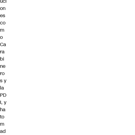
uci
on
es
co
m
o
Ca
ra
bi
ne
ro
s y
la
PD
I, y
ha
to
m
ad