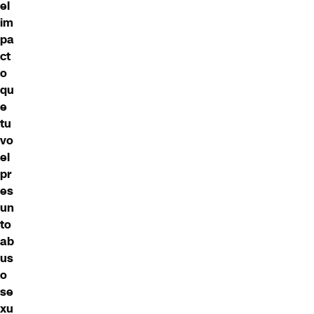
el
im
pa
ct
o
qu
e
tu
vo
el
pr
es
un
to
ab
us
o
se
xu