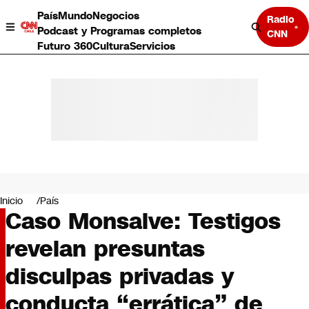
País
Mundo
Negocios
Radio
Podcast y Programas completos
CNN
Futuro 360
Cultura
Servicios
País
Mundo
Negocios
Inicio
País
Caso Monsalve: Testigos
Deportes
Programas completos
revelan presuntas
Cultura
Servicios
disculpas privadas y
Bits
CNN Data
conducta “errática” de
CNN tiempo