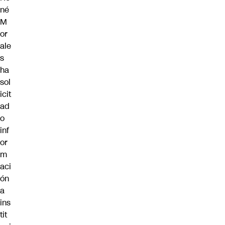
né
M
or
ale
s
ha
sol
icit
ad
o
inf
or
m
aci
ón
a
ins
tit