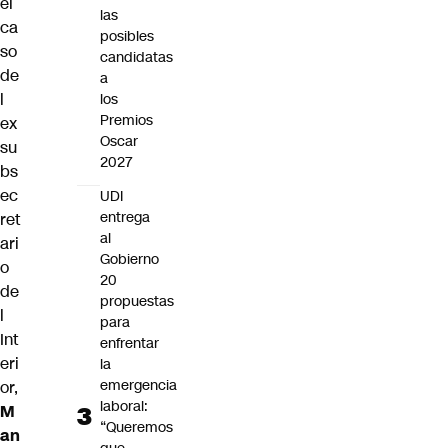
el
las
ca
posibles
so
candidatas
de
a
l
los
Premios
ex
Oscar
su
2027
bs
ec
UDI
entrega
ret
al
ari
Gobierno
o
20
de
propuestas
l
para
Int
enfrentar
eri
la
emergencia
or,
laboral:
M
“Queremos
an