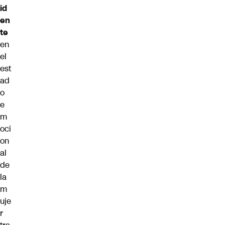
id
en
te
en
el
est
ad
o
e
m
oci
on
al
de
la
m
uje
r