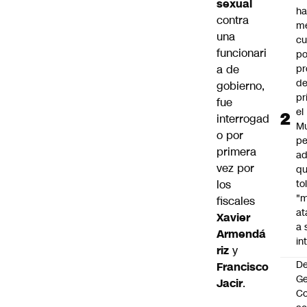
sexual
h
contra
m
una
cu
funcionari
po
a de
pr
d
gobierno,
pr
fue
el
interrogad
Mu
o por
pe
primera
ad
vez por
qu
los
to
"
fiscales
at
Xavier
a 
Armendá
in
riz
y
De
Francisco
G
Jacir
.
Co