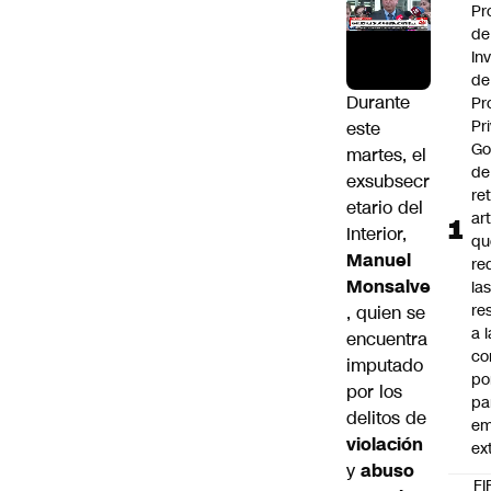
Pr
de
In
de
Durante
Pr
Pr
este
Go
martes, el
de
exsubsecr
ret
etario del
ar
Interior,
qu
Manuel
re
Monsalve
la
re
, quien se
a l
encuentra
co
imputado
po
por los
pa
delitos de
em
violación
ex
y
abuso
FI