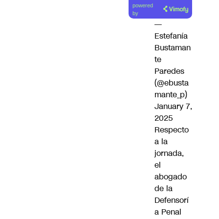
powered
artículo
by
—
Estefanía
Bustaman
te
Paredes
(@ebusta
mante_p)
January 7,
2025
Respecto
a la
jornada,
el
abogado
de la
Defensorí
a Penal