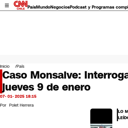
País
Mundo
Negocios
Podcast y Programas comp
País
Mundo
Inicio
País
Negocios
Caso Monsalve: Interrogat
Deportes
jueves 9 de enero
Programas completos
Cultura
Servicios
07- 01- 2025 18:15
Bits
Por
Polet Herrera
CNN Data
LO 
CNN tiempo
LEÍD
Futuro 360
Opinión