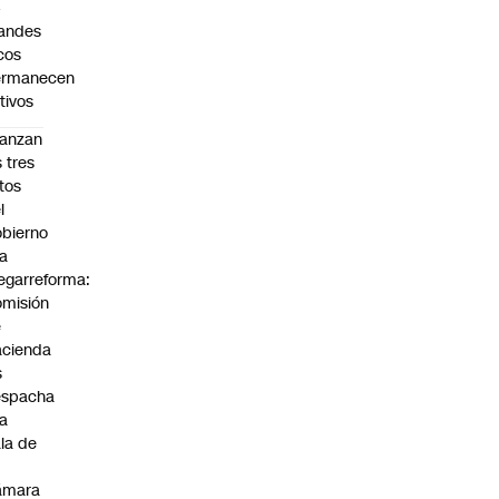
4
andes
cos
ermanecen
tivos
anzan
s tres
tos
l
bierno
la
garreforma:
misión
e
cienda
s
espacha
la
la de
ámara