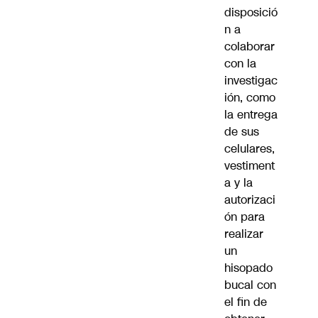
disposició
n a
colaborar
con la
investigac
ión, como
la entrega
de sus
celulares,
vestiment
a y la
autorizaci
ón para
realizar
un
hisopado
bucal con
el fin de