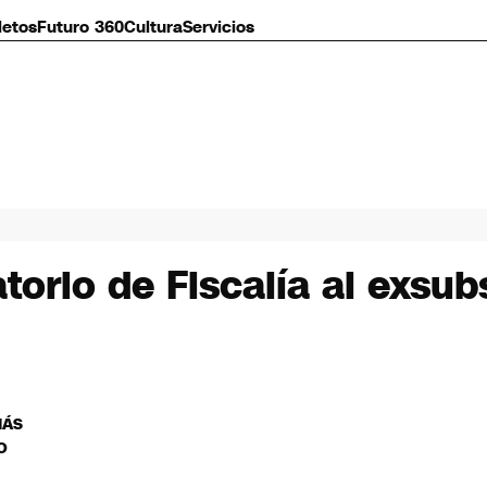
letos
Futuro 360
Cultura
Servicios
orio de Fiscalía al exsub
MÁS
O