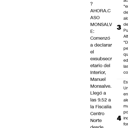
a
?
"e
AHORA.C
de
ASO
al
MONSALV
d
Pu
E:
Al
Comenzó
"
a declarar
p
el
qu
exsubsecr
ed
etario del
la
Interior,
co
Manuel
Es
Monsalve.
Un
Llegó a
e
las 9.52 a
al
m
la Fiscalía
po
Centro
in
Norte
fo
desde