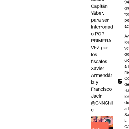
9
Capitán
gr
Yáber,
fo
para ser
p
ac
interrogad
o POR
Av
PRIMERA
lo
VEZ por
ve
los
de
Go
fiscales
a 
Xavier
me
Armendár
Co
iz y
d
Francisco
Ha
Jacir
lo
@CNNChil
d
a 
e
Sa
la
C
Lea el