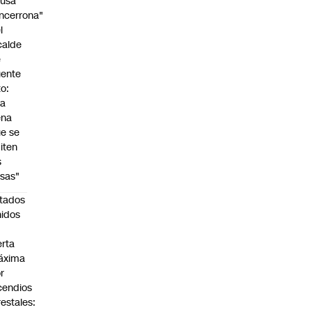
cusa
ncerrona"
l
calde
e
ente
to:
Da
ena
e se
iten
s
sas"
tados
idos
n
erta
áxima
r
cendios
restales: