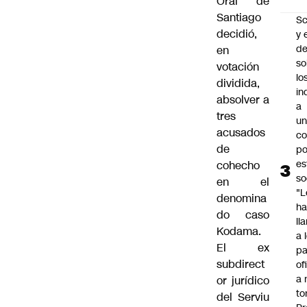
Oral de
Santiago
Sc
decidió,
y 
d
en
so
votación
lo
dividida,
in
absolver a
a
tres
un
acusados
c
de
po
es
cohecho
so
en el
"L
denomina
ha
do caso
ll
Kodama.
a 
El ex
pa
subdirect
of
a 
or jurídico
to
del Serviu