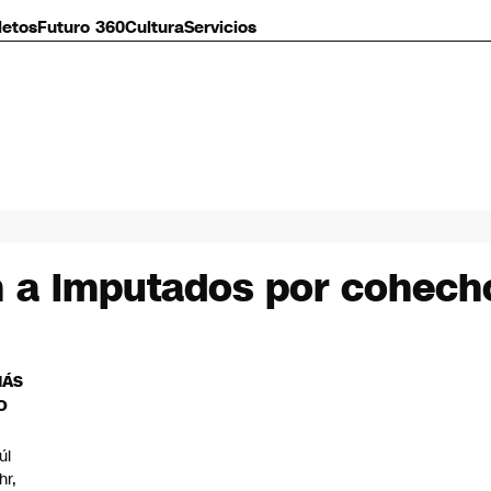
letos
Futuro 360
Cultura
Servicios
 a imputados por cohech
MÁS
O
úl
hr,