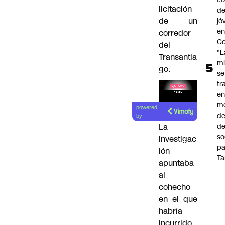
licitación
de
de un
jó
e
corredor
Co
del
"L
Transantia
mi
go.
se
tr
en
Lea el
m
powered
artículo
d
by
de
La
so
investigac
pa
ión
Ta
apuntaba
al
cohecho
en el que
habría
incurrido