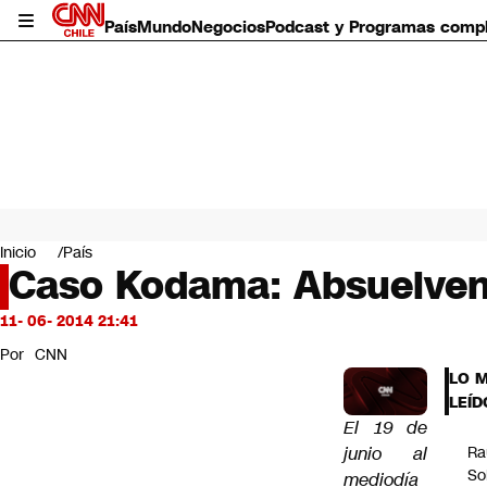
País
Mundo
Negocios
Podcast y Programas comp
País
Mundo
Inicio
País
Negocios
Caso Kodama: Absuelven
Deportes
Programas completos
11- 06- 2014 21:41
Cultura
Por
CNN
Servicios
LO 
Bits
LEÍD
CNN Data
El 19 de
CNN tiempo
junio al
Ra
Futuro 360
So
mediodía
Opinión