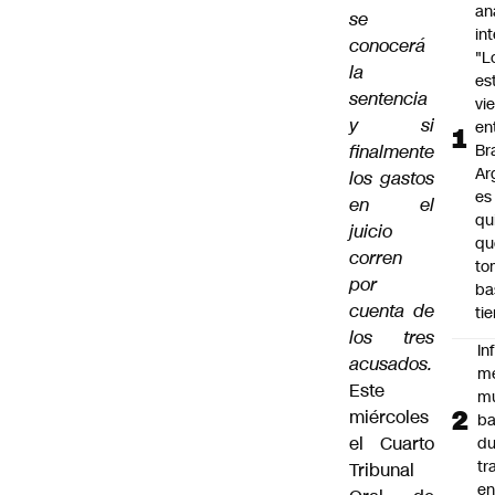
an
se
in
conocerá
"L
la
es
sentencia
vi
y si
en
finalmente
Bra
Ar
los gastos
es
en el
qu
juicio
qu
corren
to
por
ba
cuenta de
ti
los tres
In
acusados.
m
Este
m
miércoles
ba
el Cuarto
du
tr
Tribunal
en