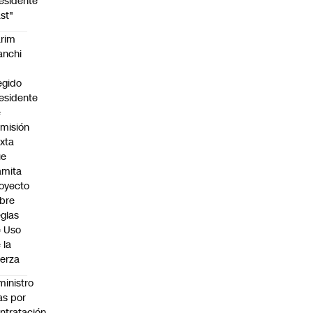
esidente
st"
rim
anchi
egido
esidente
e
misión
xta
ue
amita
oyecto
bre
glas
 Uso
 la
erza
ministro
s por
ntratación