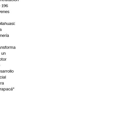
 196
venes
n
llahuasi:
a
nería
ansforma
 un
otor
e
sarrollo
cial
ra
rapacá"