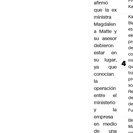
Pr
afirmó
Ka
que la ex
ministra
Ka
Bi
Magdalen
es
a Matte y
el
su asesor
pr
debieron
d
estar en
co
su lugar,
mi
ya que
q
tr
conocían
pr
la
so
operación
Re
entre el
de
ministerio
de
y la
Fu
empresa
Bi
en medio
Ma
de una
co