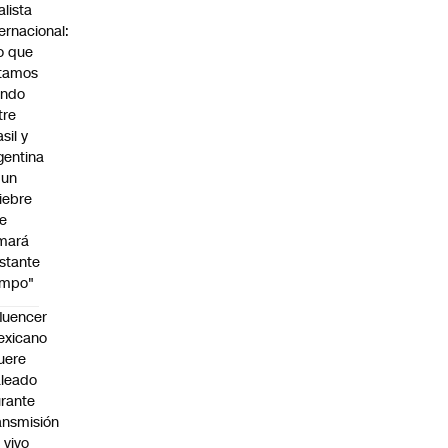
alista
ternacional:
o que
tamos
endo
tre
sil y
gentina
 un
iebre
e
mará
stante
empo"
fluencer
exicano
uere
leado
rante
ansmisión
 vivo