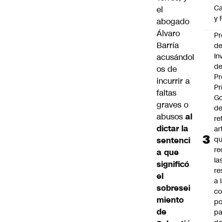
Ca
el
y 
abogado
Álvaro
Pr
Barría
d
In
acusándol
de
os de
Pr
incurrir a
Pr
faltas
Go
graves o
de
abusos
al
re
dictar la
ar
q
sentenci
re
a que
la
significó
re
el
a 
sobresei
c
miento
po
de
pa