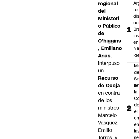
regional
Ar
re
del
di
Ministeri
co
o Público
Br
de
in
O’higgins
en
, Emiliano
"d
Arias
,
id
interpuso
M
un
de
Recurso
S
de Queja
ll
la
en contra
Co
de los
de
ministros
el
Marcelo
en
Vásquez,
en
Emilio
la
Torres, y
se