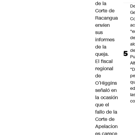
de la
De
Corte de
G
Racangua
Co
envíen
a
"e
sus
de
informes
al
de la
d
queja.
Pu
El fiscal
Al
regional
"
de
p
qu
O’Higgins
ed
señaló en
la
la ocasión
co
que el
fallo de la
Corte de
Apelacion
es carece