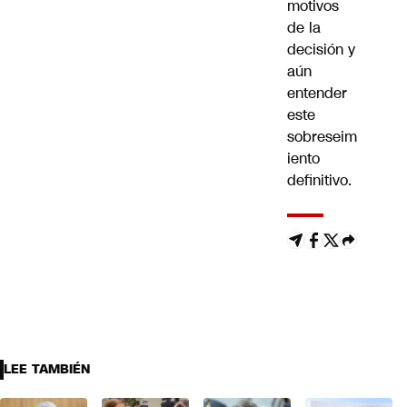
motivos
de la
decisión y
aún
entender
este
sobreseim
iento
definitivo
.
LEE TAMBIÉN