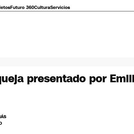
letos
Futuro 360
Cultura
Servicios
ueja presentado por Emil
MÁS
O