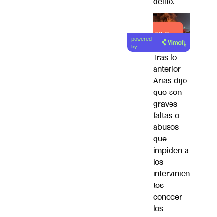
delito.
Lea el
powered
artículo
by
Tras lo
anterior
Arias dijo
que
son
graves
faltas o
abusos
que
impiden a
los
intervinien
tes
conocer
los