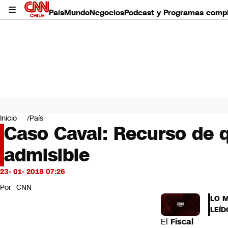
País
Mundo
Negocios
Podcast y Programas comp
País
Mundo
Inicio
País
Negocios
Caso Caval: Recurso de q
Deportes
admisible
Programas completos
Cultura
Servicios
23- 01- 2018 07:26
Bits
Por
CNN
CNN Data
LO 
CNN tiempo
LEÍD
Futuro 360
El
Fiscal
Opinión