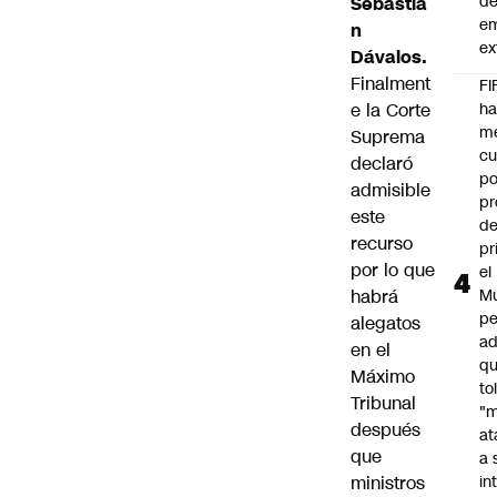
d
Sebastiá
e
n
ex
Dávalos.
Finalment
FI
e la Corte
h
m
Suprema
cu
declaró
po
admisible
pr
este
d
recurso
pr
por lo que
el
habrá
Mu
pe
alegatos
ad
en el
qu
Máximo
to
Tribunal
"
después
at
que
a 
ministros
in