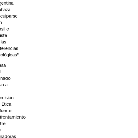
gentina
chaza
sculparse
n
asil e
siste
 las
iferencias
eológicas"
esa
l
enado
eva a
misión
 Ética
 fuerte
frentamiento
tre
s
nadoras