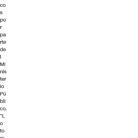
co
s
po
r
pa
rte
de
l
Mi
nis
ter
io
Pú
bli
co.
“L
o
to