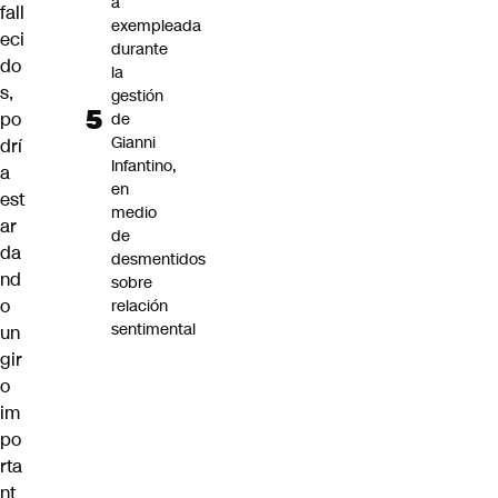
a
fall
exempleada
eci
durante
do
la
s,
gestión
po
de
Gianni
drí
Infantino,
a
en
est
medio
ar
de
da
desmentidos
nd
sobre
o
relación
sentimental
un
gir
o
im
po
rta
nt