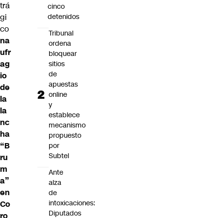
trá
cinco
detenidos
gi
co
Tribunal
na
ordena
ufr
bloquear
ag
sitios
de
io
apuestas
de
online
la
y
la
establece
nc
mecanismo
ha
propuesto
“B
por
Subtel
ru
m
Ante
a”
alza
en
de
intoxicaciones:
Co
Diputados
ro