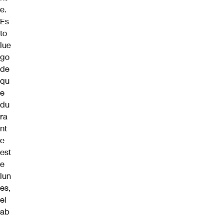
e.
Es
to
lue
go
de
qu
e
du
ra
nt
e
est
e
lun
es,
el
ab