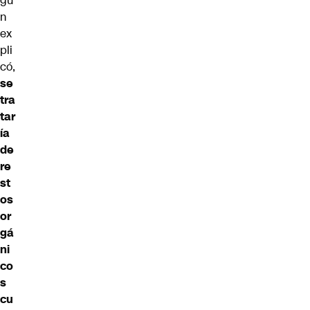
gú
n
ex
pli
có,
se
tra
tar
ía
de
re
st
os
or
gá
ni
co
s
cu