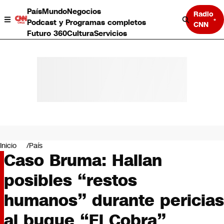
País
Mundo
Negocios
Radio
Podcast y Programas completos
CNN
Futuro 360
Cultura
Servicios
País
Mundo
Negocios
Inicio
País
Caso Bruma: Hallan
Deportes
Programas completos
posibles “restos
Cultura
Servicios
humanos” durante pericias
Bits
CNN Data
al buque “El Cobra”
CNN tiempo