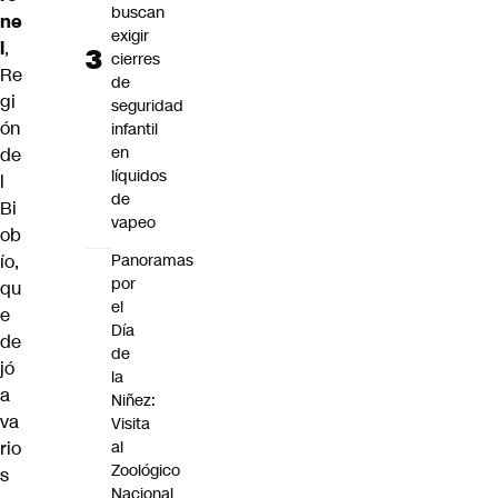
buscan
ne
exigir
l
,
cierres
Re
de
gi
seguridad
ón
infantil
en
de
líquidos
l
de
Bi
vapeo
ob
Panoramas
ío,
por
qu
el
e
Día
de
de
jó
la
a
Niñez:
va
Visita
al
rio
Zoológico
s
Nacional