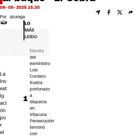
Futuro 360
06- 05- 2025 15:30
Opinión
Por
azuniga
LO
MÁS
LEÍDO
Escolta
del
exministro
Luis
La
Cordero
inv
frustra
est
portonazo
a
ig
disparos
aci
en
ón
Vitacura:
po
Persecución
r
terminó
el
con