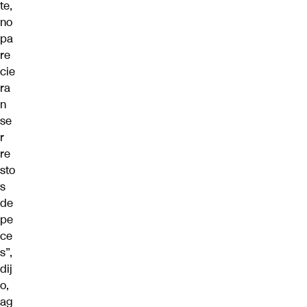
te,
no
pa
re
cie
ra
n
se
r
re
sto
s
de
pe
ce
s”,
dij
o,
ag