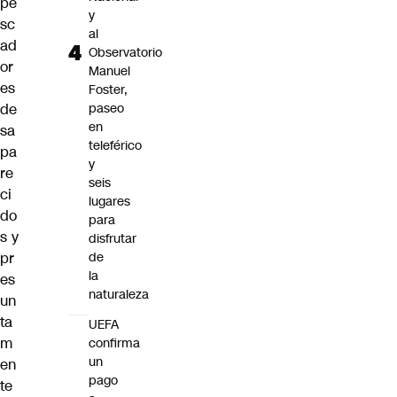
pe
y
sc
al
ad
Observatorio
or
Manuel
es
Foster,
paseo
de
en
sa
teleférico
pa
y
re
seis
ci
lugares
do
para
s y
disfrutar
de
pr
la
es
naturaleza
un
ta
UEFA
m
confirma
un
en
pago
te