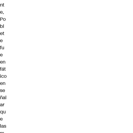
nt
e,
Po
bl
et
e
fu
e
en
fát
ico
en
se
ñal
ar
qu
e
las