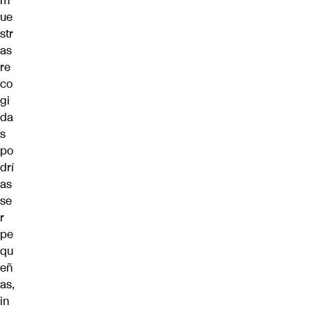
m
ue
str
as
re
co
gi
da
s
po
drí
as
se
r
pe
qu
eñ
as,
in