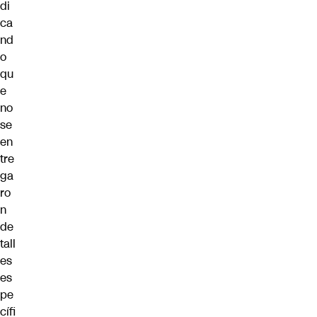
di
ca
nd
o
qu
e
no
se
en
tre
ga
ro
n
de
tall
es
es
pe
cífi