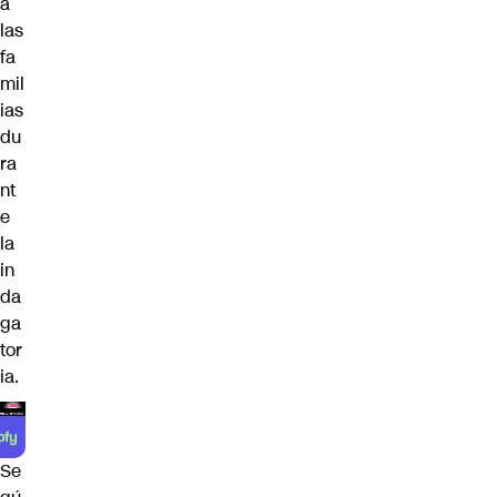
a
las
fa
mil
ias
du
ra
nt
e
la
in
da
ga
tor
ia.
Se