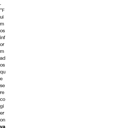
.
“F
ui
m
os
inf
or
m
ad
os
qu
e
se
re
co
gi
er
on
va