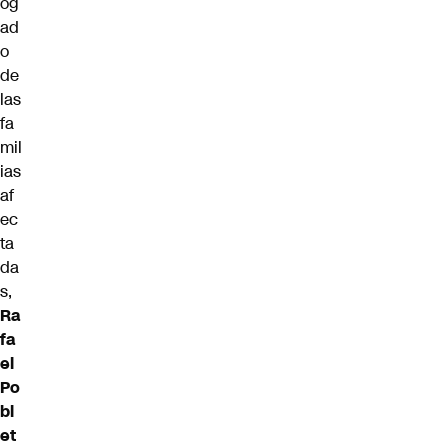
og
ad
o
de
las
fa
mil
ias
af
ec
ta
da
s,
Ra
fa
el
Po
bl
et