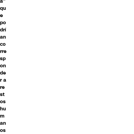
a”
qu
e
po
drí
an
co
rre
sp
on
de
r a
re
st
os
hu
m
an
os