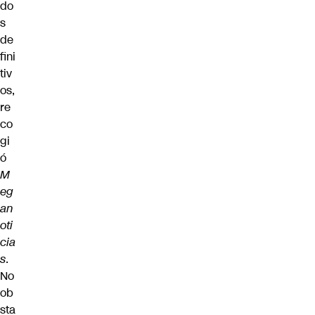
do
s
de
fini
tiv
os,
re
co
gi
ó
M
eg
an
oti
cia
s
.
No
ob
sta