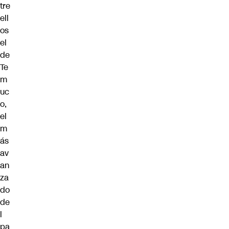
tre
ell
os
el
de
Te
m
uc
o,
el
m
ás
av
an
za
do
de
l
pa