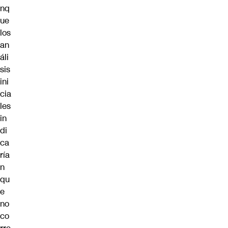
nq
ue
los
an
áli
sis
ini
cia
les
in
di
ca
ría
n
qu
e
no
co