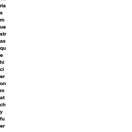
ria
s
m
ue
str
as
qu
e
hi
ci
er
on
m
at
ch
y
fu
er