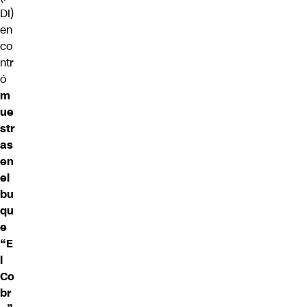
DI)
en
co
ntr
ó
m
ue
str
as
en
el
bu
qu
e
“E
l
Co
br