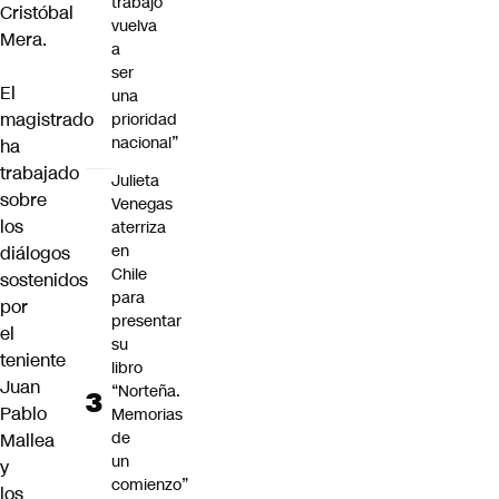
trabajo
Cristóbal
vuelva
Mera.
a
ser
El
una
magistrado
prioridad
nacional”
ha
trabajado
Julieta
sobre
Venegas
los
aterriza
en
diálogos
Chile
sostenidos
para
por
presentar
el
su
teniente
libro
Juan
“Norteña.
Pablo
Memorias
de
Mallea
un
y
comienzo”
los