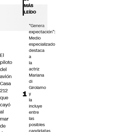
Futuro 360
MÁS
Opinión
LEÍDO
“Genera
expectación”:
Medio
especializado
destaca
El
a
piloto
la
del
actriz
Mariana
avión
di
Casa
Girolamo
212
y
que
la
cayó
incluye
al
entre
mar
las
posibles
de
candidatas