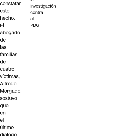
constatar
investigación
este
contra
hecho.
el
El
PDG
abogado
de
las
familias
de
cuatro
víctimas,
Alfredo
Morgado,
sostuvo
que
en
el
último
diálogo,