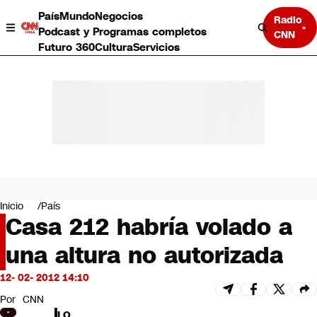
País
Mundo
Negocios
Radio
Podcast y Programas completos
CNN
Futuro 360
Cultura
Servicios
País
Mundo
Negocios
Inicio
País
Casa 212 habría volado a
Deportes
Programas completos
una altura no autorizada
Cultura
Servicios
12- 02- 2012 14:10
Bits
CNN Data
Por
CNN
CNN tiempo
LO