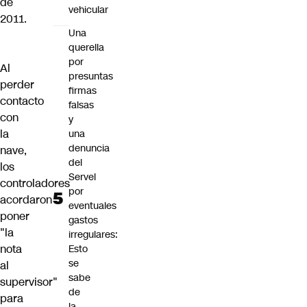
de
vehicular
2011.
Una
querella
por
Al
presuntas
perder
firmas
contacto
falsas
con
y
la
una
denuncia
nave,
del
los
Servel
controladores
por
acordaron
eventuales
poner
gastos
"la
irregulares:
nota
Esto
se
al
sabe
supervisor"
de
para
la