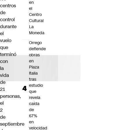
en
centros
el
de
Centro
control
Cultural
durante
La
Moneda
el
vuelo
Orrego
que
defiende
terminó
obras
con
en
Plaza
la
Italia
vida
tras
de
estudio
21
que
personas,
revela
el
caída
2
de
67%
de
en
septiembre
velocidad