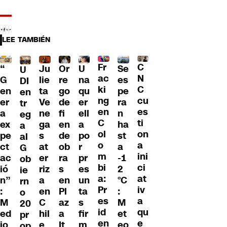
LEE TAMBIÉN
Fr
C
“
Ju
Or
U
Se
U
ac
N
G
lie
re
na
es
DI
ki
C
en
ta
go
qu
pe
en
ng
cu
er
Ve
de
er
ra
tr
en
es
a
ne
fi
ell
n
eg
C
ti
ex
ga
en
a
ha
a
ol
on
pe
s
de
po
st
al
o
a
ct
at
ob
r
a
G
m
ini
ac
er
ra
pr
-1
ob
bi
ci
ió
riz
s
es
2
ie
a:
at
n”
a
en
un
°C
rn
Pr
iv
:
en
Pl
ta
:
o
es
a
M
C
az
s
M
20
id
qu
ed
hil
a
fir
et
pr
en
e
io
e
It
m
eo
op