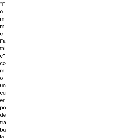
“F
e
m
m
e
Fa
tal
e”
co
m
o
un
cu
er
po
de
tra
ba
jo