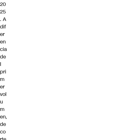
20
25
. A
dif
er
en
cia
de
l
pri
m
er
vol
u
m
en,
de
co
rte