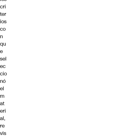
cri
ter
ios
co
n
qu
e
sel
ec
cio
nó
el
m
at
eri
al,
re
vis