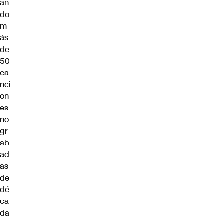
an
do
m
ás
de
50
ca
nci
on
es
no
gr
ab
ad
as
de
dé
ca
da