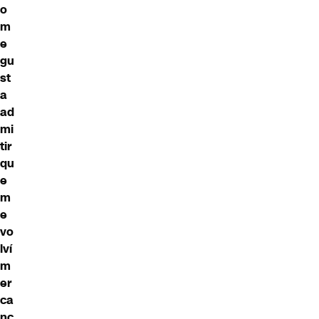
o
m
e
gu
st
a
ad
mi
tir
qu
e
m
e
vo
lví
m
er
ca
nc