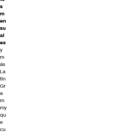
s
m
en
su
al
es
y
m
ás
La
tin
Gr
a
m
my
qu
e
cu