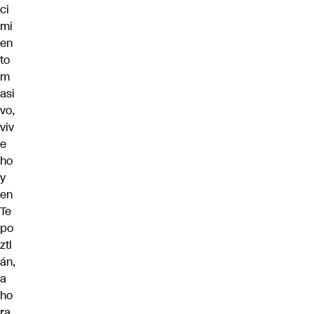
ci
mi
en
to
m
asi
vo,
viv
e
ho
y
en
Te
po
ztl
án,
a
ho
ra