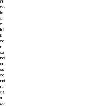
ni
do
in
di
e-
fol
k
co
n
ca
nci
on
es
co
nst
rui
da
s
de