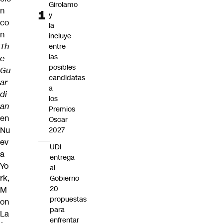
Girolamo
n
y
co
la
n
incluye
Th
entre
las
e
posibles
Gu
candidatas
ar
a
di
los
an
Premios
en
Oscar
Nu
2027
ev
UDI
a
entrega
Yo
al
rk,
Gobierno
20
M
propuestas
on
para
La
enfrentar