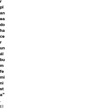
r
pl
an
ea
do
ha
ce
r
un
ál
bu
m
fe
mi
ni
st
a”
.
El