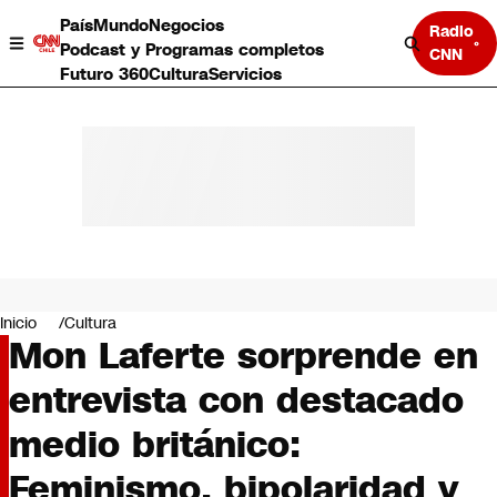
País
Mundo
Negocios
Radio
Podcast y Programas completos
CNN
Futuro 360
Cultura
Servicios
País
Mundo
Negocios
Inicio
Cultura
Mon Laferte sorprende en
Deportes
Programas completos
entrevista con destacado
Cultura
Servicios
medio británico:
Bits
CNN Data
Feminismo, bipolaridad y
CNN tiempo