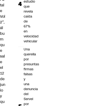
estudio
tal
que
e
revela
Vol
caída
de
2”,
67%
ál
en
bu
velocidad
m
vehicular
qu
Una
e
querella
sal
por
e
presuntas
el
firmas
12
falsas
de
y
una
jun
denuncia
io
del
y
Servel
qu
por