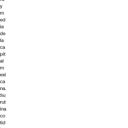
y
m
ed
ia
de
la
ca
pit
al
m
exi
ca
na.
Su
rut
ina
co
tid