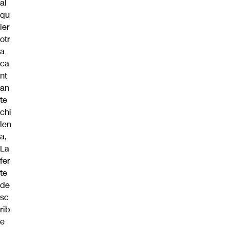
al
qu
ier
otr
a
ca
nt
an
te
chi
len
a,
La
fer
te
de
sc
rib
e