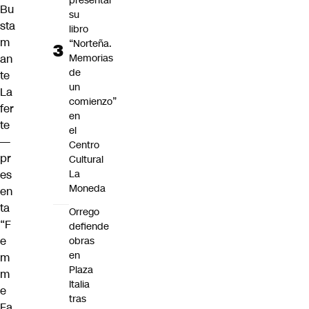
presentar
Bu
su
sta
libro
m
“Norteña.
an
Memorias
de
te
un
La
comienzo”
fer
en
te
el
—
Centro
pr
Cultural
es
La
Moneda
en
ta
Orrego
“F
defiende
e
obras
en
m
Plaza
m
Italia
e
tras
Fa