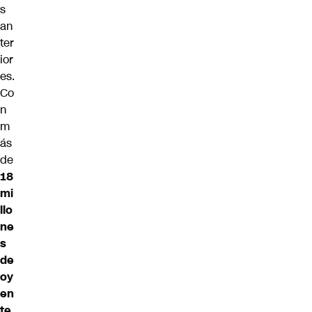
s
an
ter
ior
es.
Co
n
m
ás
de
18
mi
llo
ne
s
de
oy
en
te