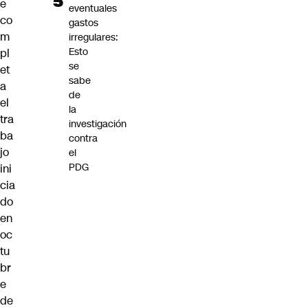
e
eventuales
co
gastos
m
irregulares:
Esto
pl
se
et
sabe
a
de
el
la
tra
investigación
ba
contra
jo
el
PDG
ini
cia
do
en
oc
tu
br
e
de