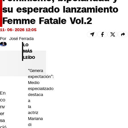
Futuro 360
su esperado lanzamiento
Opinión
Femme Fatale Vol.2
11- 06- 2026 12:05
Por
José Ferrada
LO
MÁS
LEÍDO
“Genera
expectación”:
Medio
especializado
En
destaca
co
a
nv
la
actriz
er
Mariana
sa
di
ció