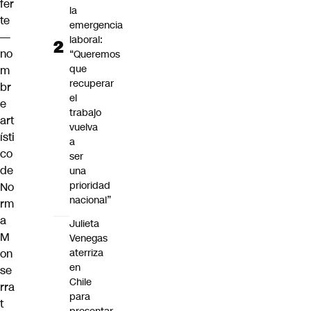
fer
la
te
emergencia
—
laboral:
no
“Queremos
que
m
recuperar
br
el
e
trabajo
art
vuelva
ísti
a
co
ser
de
una
prioridad
No
nacional”
rm
a
Julieta
M
Venegas
on
aterriza
en
se
Chile
rra
para
t