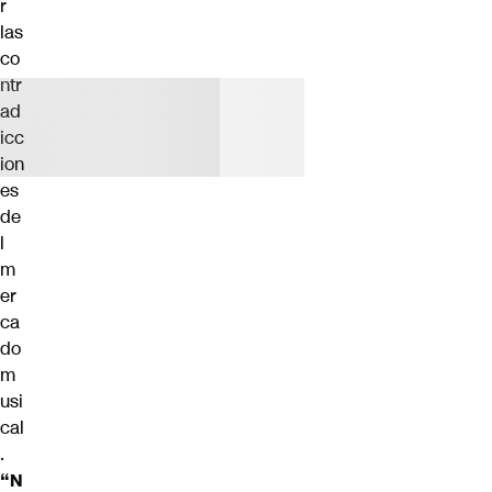
r
las
co
ntr
ad
icc
ion
es
de
l
m
er
ca
do
m
usi
cal
.
“N