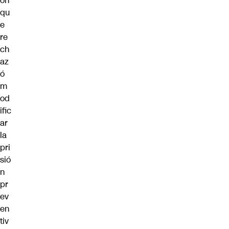
ón
qu
e
re
ch
az
ó
m
od
ific
ar
la
pri
sió
n
pr
ev
en
tiv