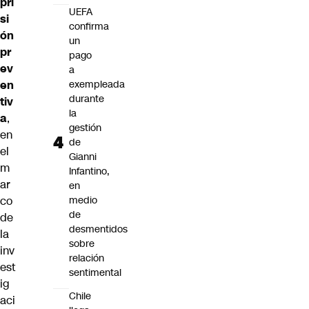
pri
UEFA
si
confirma
ón
un
pr
pago
ev
a
en
exempleada
durante
tiv
la
a
,
gestión
en
de
el
Gianni
m
Infantino,
ar
en
co
medio
de
de
desmentidos
la
sobre
inv
relación
est
sentimental
ig
Chile
aci