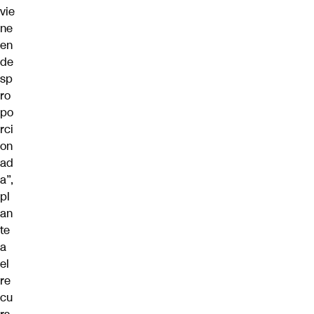
vie
ne
en
de
sp
ro
po
rci
on
ad
a”,
pl
an
te
a
el
re
cu