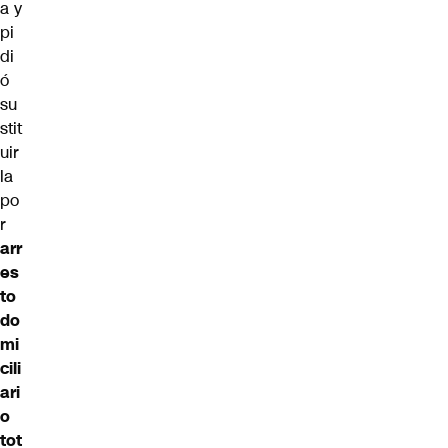
a y
pi
di
ó
su
stit
uir
la
po
r
arr
es
to
do
mi
cili
ari
o
tot