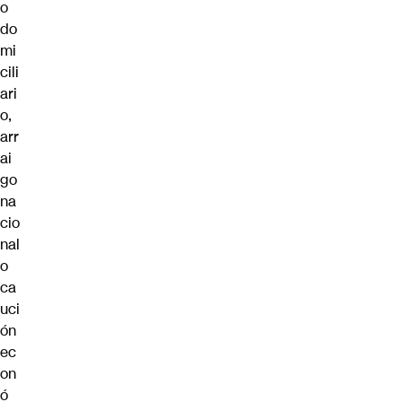
o
do
mi
cili
ari
o,
arr
ai
go
na
cio
nal
o
ca
uci
ón
ec
on
ó