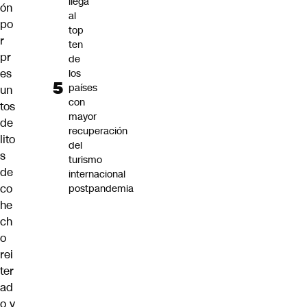
llega
ón
al
po
top
r
ten
pr
de
es
los
países
un
con
tos
mayor
de
recuperación
lito
del
s
turismo
de
internacional
co
postpandemia
he
ch
o
rei
ter
ad
o y