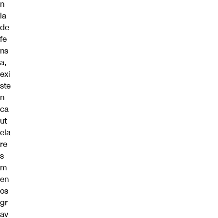
n
la
de
fe
ns
a,
exi
ste
n
ca
ut
ela
re
s
m
en
os
gr
av