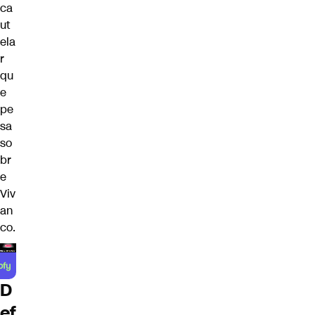
ca
ut
ela
r
qu
e
pe
sa
so
br
e
Viv
an
co.
D
ef