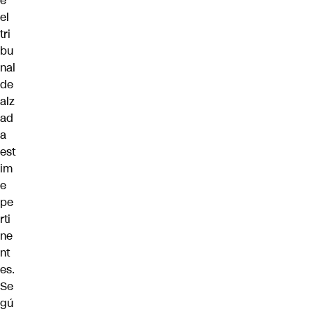
e
el
tri
bu
nal
de
alz
ad
a
est
im
e
pe
rti
ne
nt
es.
Se
gú