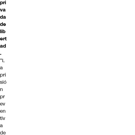
pri
va
da
de
lib
ert
ad
.
“L
a
pri
sió
n
pr
ev
en
tiv
a
de