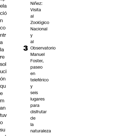
Niñez:
ela
Visita
ció
al
n
Zoológico
co
Nacional
ntr
y
al
a
Observatorio
la
Manuel
re
Foster,
sol
paseo
uci
en
ón
teleférico
qu
y
seis
e
lugares
m
para
an
disfrutar
tuv
de
o
la
su
naturaleza