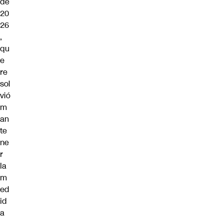
de
20
26
,
qu
e
re
sol
vió
m
an
te
ne
r
la
m
ed
id
a