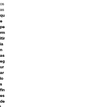
os
as
qu
e
pe
rm
itir
ía
n
as
eg
ur
ar
lo
s
fin
es
de