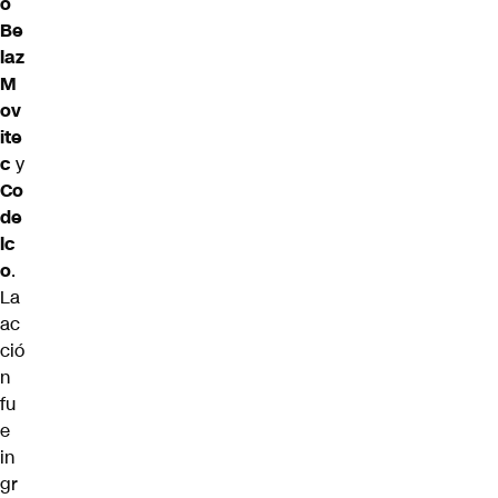
o
Be
laz
M
ov
ite
c
y
Co
de
lc
o
.
La
ac
ció
n
fu
e
in
gr