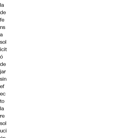
la
de
fe
ns
a
sol
icit
ó
de
jar
sin
ef
ec
to
la
re
sol
uci