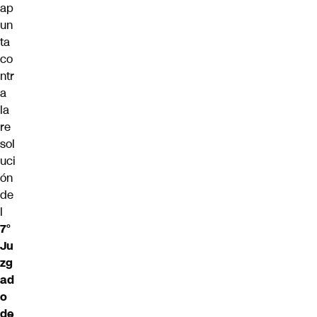
ap
un
ta
co
ntr
a
la
re
sol
uci
ón
de
l
7°
Ju
zg
ad
o
de