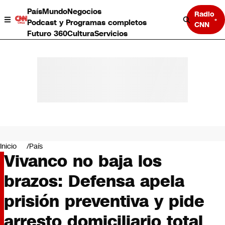
País
Mundo
Negocios
Radio
Podcast y Programas completos
CNN
Futuro 360
Cultura
Servicios
País
Mundo
Negocios
Inicio
País
Vivanco no baja los
Deportes
Programas completos
brazos: Defensa apela
Cultura
Servicios
prisión preventiva y pide
Bits
CNN Data
arresto domiciliario total
CNN tiempo