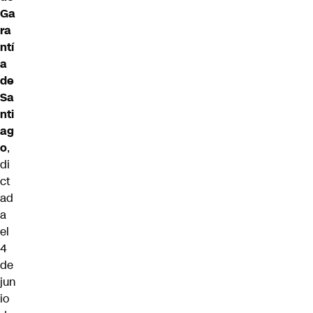
Ga
ra
ntí
a
de
Sa
nti
ag
o
,
di
ct
ad
a
el
4
de
jun
io