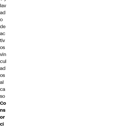
lav
ad
o
de
ac
tiv
os
vin
cul
ad
os
al
ca
so
Co
ns
or
ci