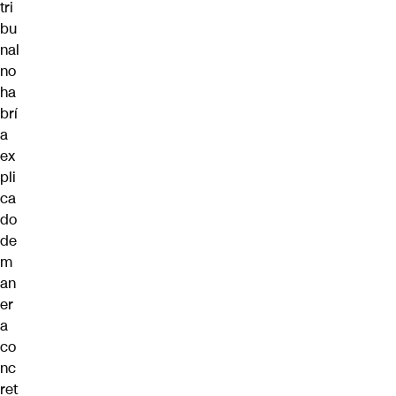
tri
bu
nal
no
ha
brí
a
ex
pli
ca
do
de
m
an
er
a
co
nc
ret