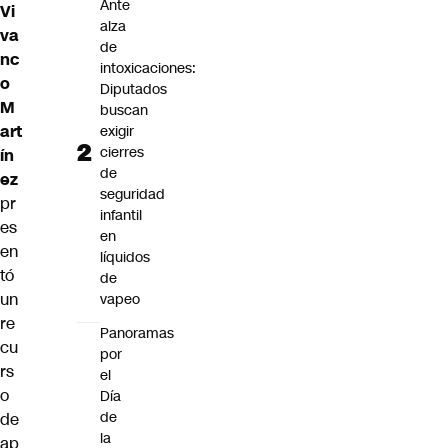
Ante
Vi
alza
va
de
nc
intoxicaciones:
o
Diputados
M
buscan
art
exigir
cierres
ín
de
ez
seguridad
pr
infantil
es
en
en
líquidos
tó
de
un
vapeo
re
Panoramas
cu
por
rs
el
o
Día
de
de
la
ap