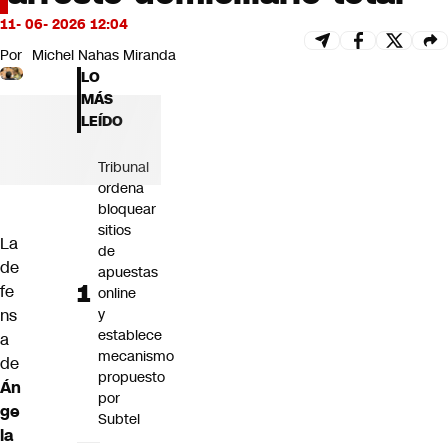
Futuro 360
11- 06- 2026 12:04
Opinión
Por
Michel Nahas Miranda
LO
MÁS
LEÍDO
Tribunal
ordena
bloquear
sitios
La
de
de
apuestas
fe
online
ns
y
establece
a
mecanismo
de
propuesto
Án
por
ge
Subtel
la