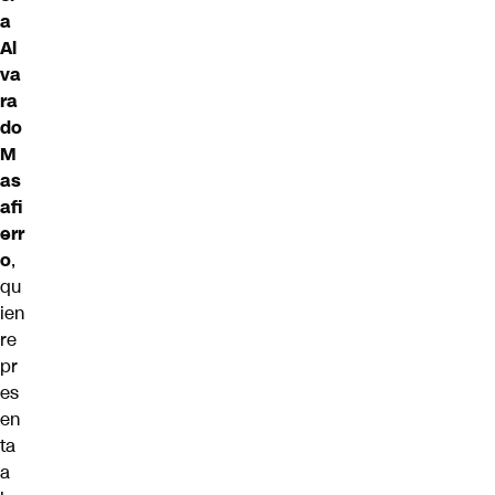
a
Al
va
ra
do
M
as
afi
err
o
,
qu
ien
re
pr
es
en
ta
a