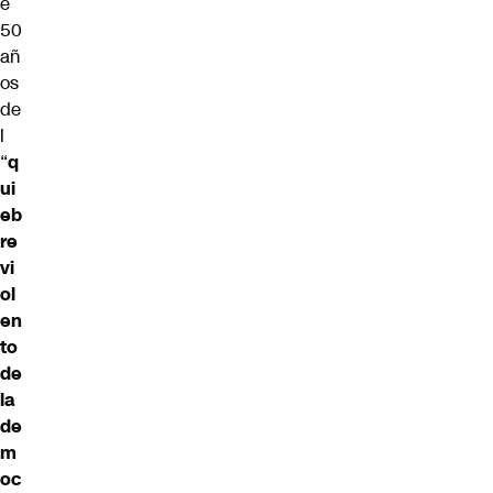
e
50
añ
os
de
l
“
q
ui
eb
re
vi
ol
en
to
de
la
de
m
oc