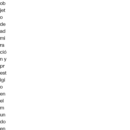
ob
jet
o
de
ad
mi
ra
ció
n y
pr
est
igi
o
en
el
m
un
do
en