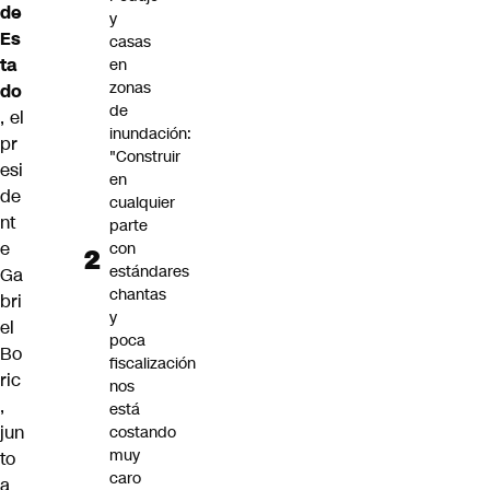
de
y
Es
casas
ta
en
zonas
do
de
, el
inundación:
pr
"Construir
esi
en
de
cualquier
nt
parte
e
con
estándares
Ga
chantas
bri
y
el
poca
Bo
fiscalización
ric
nos
,
está
jun
costando
muy
to
caro
a