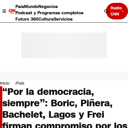
País
Mundo
Negocios
Radio
Podcast y Programas completos
CNN
Futuro 360
Cultura
Servicios
País
Mundo
Negocios
Inicio
País
“Por la democracia,
Deportes
Programas completos
siempre”: Boric, Piñera,
Cultura
Servicios
Bachelet, Lagos y Frei
Bits
CNN Data
firman compromiso por los
CNN tiempo