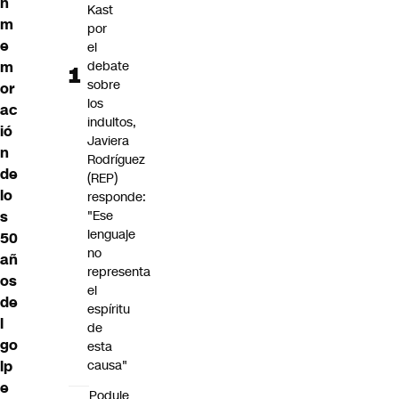
n
Kast
m
por
e
el
debate
m
sobre
or
los
ac
indultos,
ió
Javiera
n
Rodríguez
de
(REP)
lo
responde:
"Ese
s
lenguaje
50
no
añ
representa
os
el
de
espíritu
l
de
go
esta
causa"
lp
e
Poduje