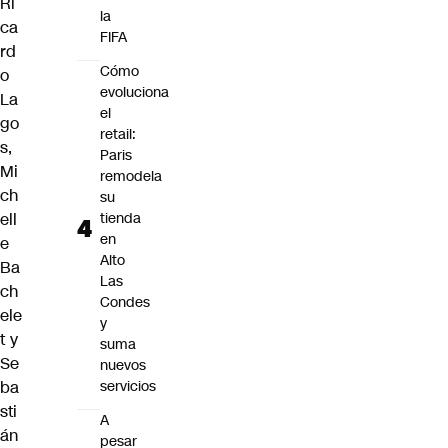
Ri
la
ca
FIFA
rd
Cómo
o
evoluciona
La
el
go
retail:
s,
Paris
Mi
remodela
ch
su
tienda
ell
en
e
Alto
Ba
Las
ch
Condes
ele
y
t y
suma
Se
nuevos
servicios
ba
sti
A
án
pesar