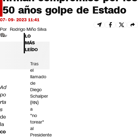
Futuro 360
50 años golpe de Estado
Opinión
07- 09- 2023 11:41
Por
Rodrigo Miño Silva
LO
MÁS
LEÍDO
Tras
el
llamado
de
Ad
Diego
po
Schalper
rta
(RN)
a
s
"no
de
torear"
la
al
co
Presidente