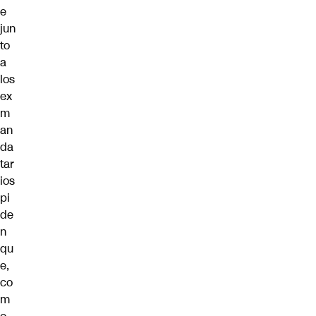
e
jun
to
a
los
ex
m
an
da
tar
ios
pi
de
n
qu
e,
co
m