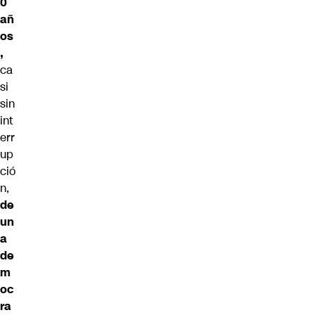
0
añ
os
,
ca
si
sin
int
err
up
ció
n,
de
un
a
de
m
oc
ra