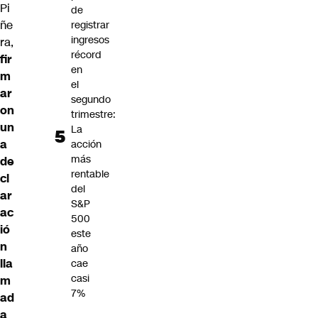
Pi
de
ñe
registrar
ingresos
ra,
récord
fir
en
m
el
ar
segundo
on
trimestre:
un
La
a
acción
más
de
rentable
cl
del
ar
S&P
ac
500
ió
este
n
año
lla
cae
casi
m
7%
ad
a