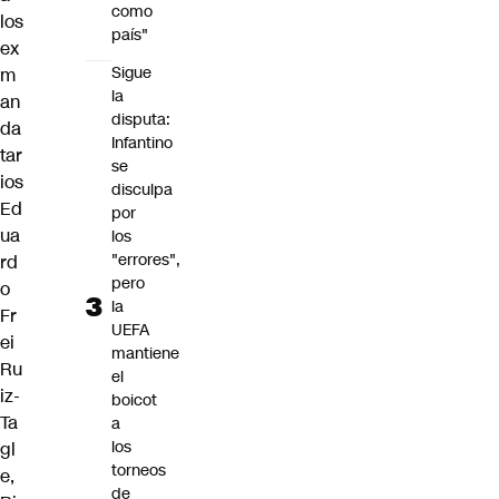
como
los
país"
ex
Sigue
m
la
an
disputa:
da
Infantino
tar
se
ios
disculpa
Ed
por
ua
los
"errores",
rd
pero
o
la
Fr
UEFA
ei
mantiene
Ru
el
iz-
boicot
Ta
a
los
gl
torneos
e,
de