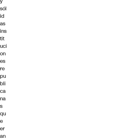
y
sól
id
as
ins
tit
uci
on
es
re
pu
bli
ca
na
s
qu
e
er
an