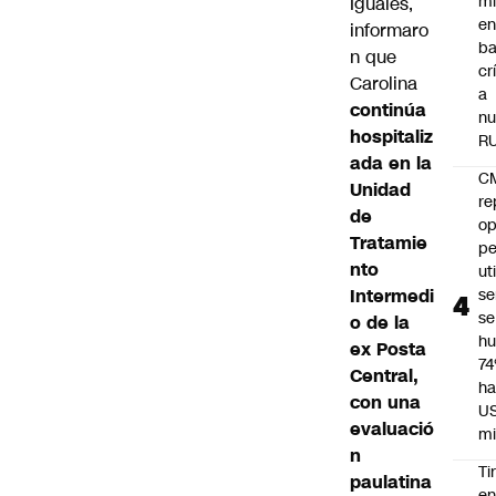
mi
Iguales
,
e
informaro
ba
n que
cr
Carolina
a
continúa
nu
hospitaliz
R
ada en la
C
Unidad
re
de
op
Tratamie
pe
nto
ut
Intermedi
se
se
o de la
h
ex Posta
7
Central,
ha
con una
U
evaluació
mi
n
Ti
paulatina
e