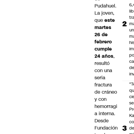
6,
Pudahuel.
li
La joven,
tr
que
este
m
martes
u
26 de
m
febrero
hi
cumple
im
po
24 años
,
ca
resultó
d
con una
in
seria
"
fractura
qu
de cráneo
ci
y con
se
hemorragi
Pr
a interna.
Ka
Desde
co
Fundación
de