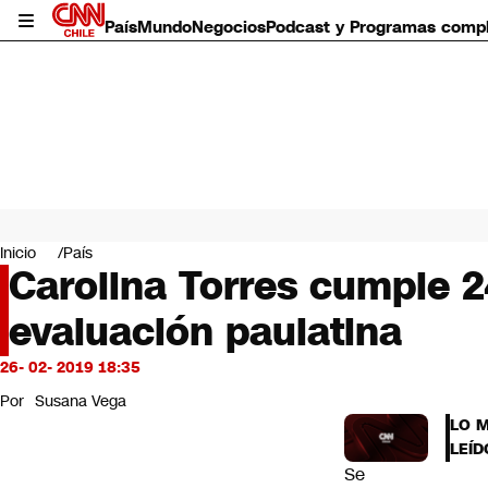
País
Mundo
Negocios
Podcast y Programas comp
País
Mundo
Inicio
País
Negocios
Carolina Torres cumple 2
Deportes
evaluación paulatina
Programas completos
Cultura
Servicios
26- 02- 2019 18:35
Bits
Por
Susana Vega
CNN Data
LO 
CNN tiempo
LEÍD
Futuro 360
Se
Opinión