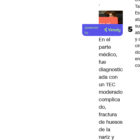
.
Ta
Es
at
Lea el
su
powered
artículo
ab
by
y 
En el
ci
parte
do
médico,
en
fue
co
diagnostic
ada con
un TEC
moderado
complica
do,
fractura
de huesos
de la
nariz y