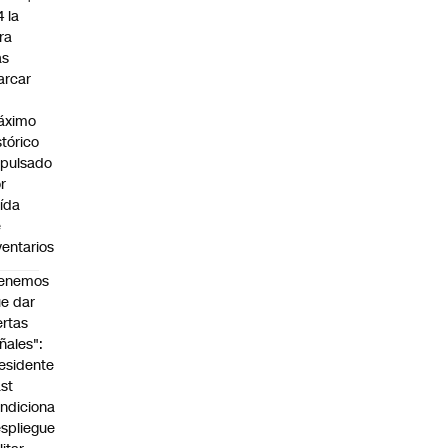
4 la
bra
as
arcar
n
áximo
stórico
pulsado
r
ída
e
ventarios
Tenemos
e dar
ertas
ñales":
esidente
st
ndiciona
spliegue