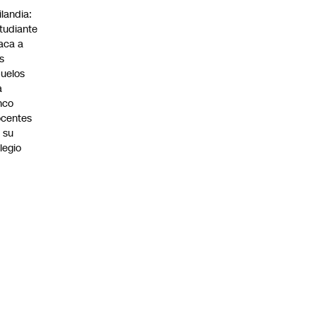
ilandia:
tudiante
aca a
s
uelos
a
nco
centes
 su
legio