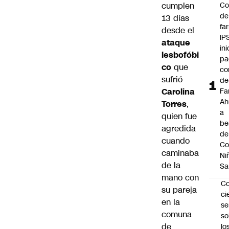
cumplen
Co
de
13 días
fa
desde el
IP
ataque
ini
lesbofóbi
pa
co
que
co
sufrió
de
Carolina
Fa
A
Torres
,
a
quien fue
be
agredida
de
cuando
Co
caminaba
Ni
de la
Sa
mano con
C
su pareja
ci
en la
s
comuna
so
de
lo