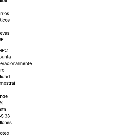
litar
n
rrios
íticos
evas
UF
MPC
punta
eracionalmente
ro
ilidad
mestral
unde
4%
sta
S$ 33
llones
roteo
n