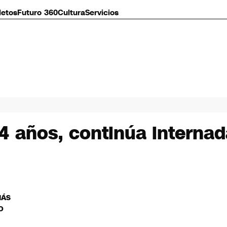
letos
Futuro 360
Cultura
Servicios
4 años, continúa interna
MÁS
O