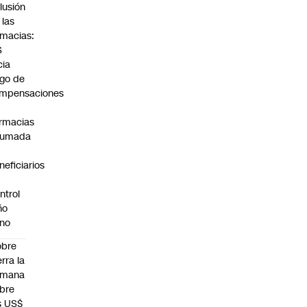
lusión
 las
rmacias:
S
cia
go de
mpensaciones
rmacias
humada
neficiarios
ntrol
ño
no
obre
erra la
emana
bre
s US$