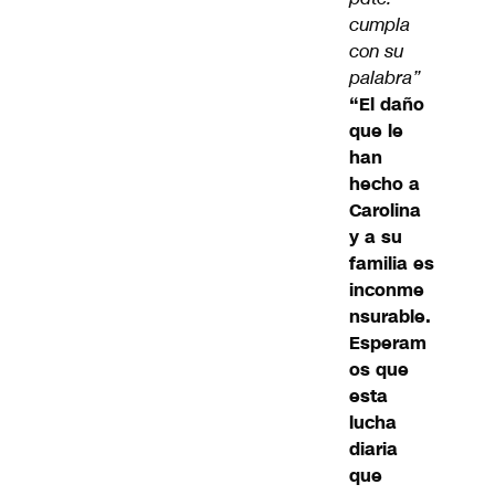
cumpla
con su
palabra”
“El daño
que le
han
hecho a
Carolina
y a su
familia es
inconme
nsurable.
Esperam
os que
esta
lucha
diaria
que