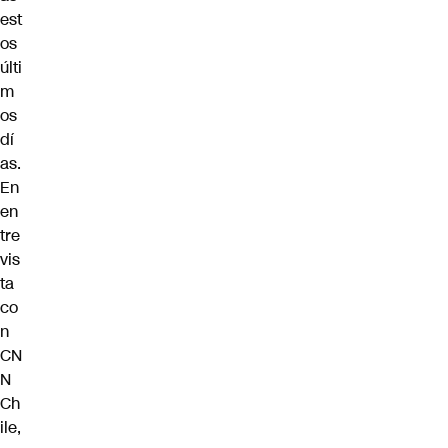
est
os
últi
m
os
dí
as.
En
en
tre
vis
ta
co
n
CN
N
Ch
ile,