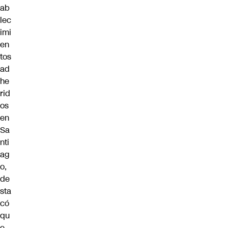
ab
lec
imi
en
tos
ad
he
rid
os
en
Sa
nti
ag
o,
de
sta
có
qu
e