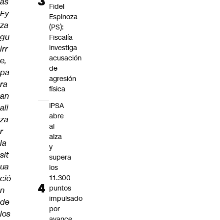
ás
Fidel
Ey
Espinoza
za
(PS):
gu
Fiscalía
investiga
irr
acusación
e,
de
pa
agresión
ra
física
an
IPSA
ali
abre
za
al
r
alza
la
y
sit
supera
ua
los
ció
11.300
puntos
n
impulsado
de
por
los
avance