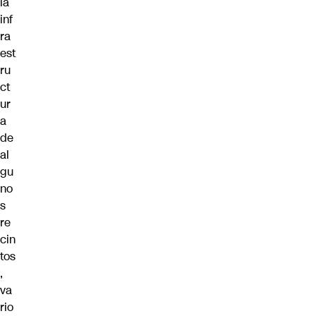
la
inf
ra
est
ru
ct
ur
a
de
al
gu
no
s
re
cin
tos
,
va
rio