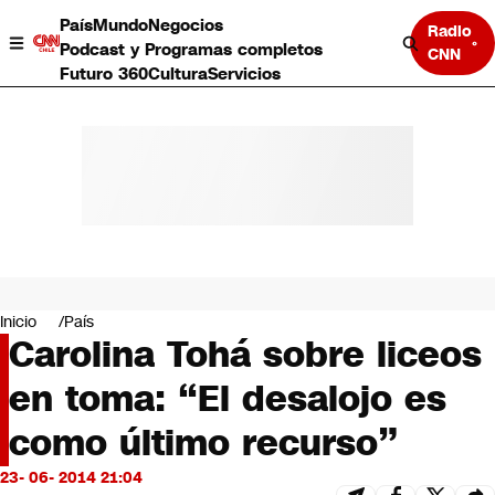
País
Mundo
Negocios
Radio
Podcast y Programas completos
CNN
Futuro 360
Cultura
Servicios
País
Mundo
Negocios
Inicio
País
Carolina Tohá sobre liceos
Deportes
Programas completos
en toma: “El desalojo es
Cultura
Servicios
como último recurso”
Bits
CNN Data
23- 06- 2014 21:04
CNN tiempo