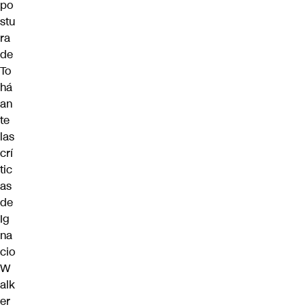
po
stu
ra
de
To
há
an
te
las
crí
tic
as
de
Ig
na
cio
W
alk
er