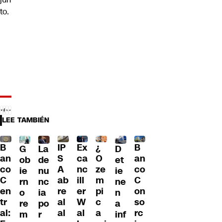
to.
LEE TAMBIÉN
B
IP
Ex
¿
B
G
La
D
an
S
ca
O
an
ob
de
et
co
A
nc
ze
co
ie
nu
ie
C
ab
ill
m
C
rn
nc
ne
en
re
er
pi
on
o
ia
n
tr
al
W
c
so
re
po
a
al:
al
al
a
rc
m
r
inf