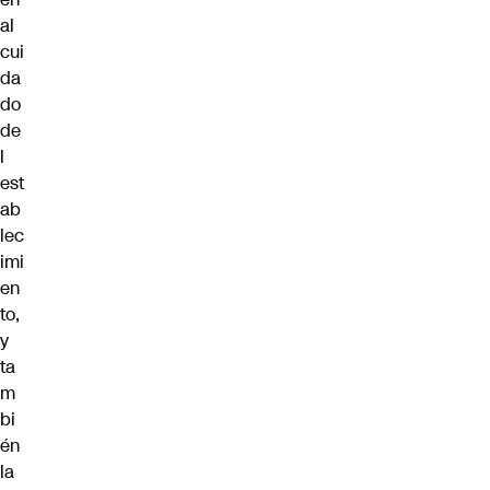
al
cui
da
do
de
l
est
ab
lec
imi
en
to,
y
ta
m
bi
én
la