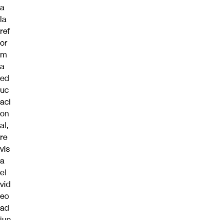
a
la
ref
or
m
a
ed
uc
aci
on
al,
re
vis
a
el
vid
eo
ad
jun