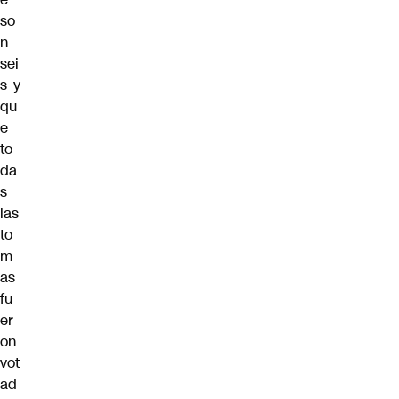
so
n
sei
s y
qu
e
to
da
s
las
to
m
as
fu
er
on
vot
ad