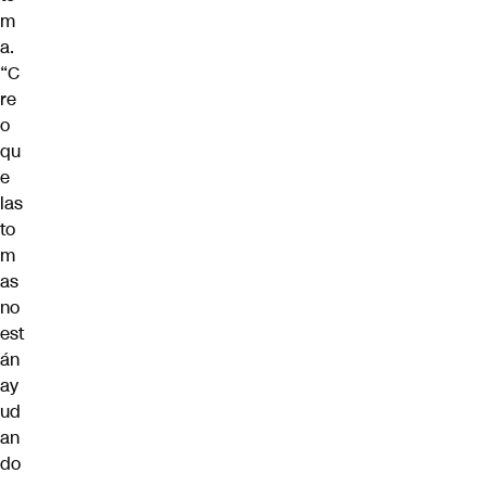
m
a.
“C
re
o
qu
e
las
to
m
as
no
est
án
ay
ud
an
do