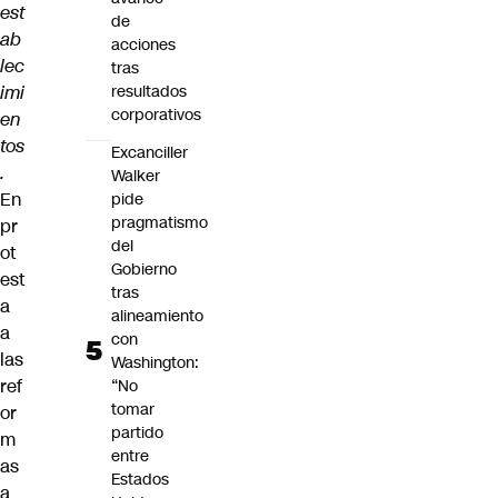
est
de
ab
acciones
lec
tras
imi
resultados
corporativos
en
tos
Excanciller
.
Walker
En
pide
pragmatismo
pr
del
ot
Gobierno
est
tras
a
alineamiento
a
con
las
Washington:
ref
“No
tomar
or
partido
m
entre
as
Estados
a