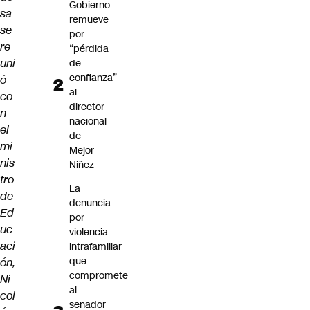
Gobierno
sa
remueve
se
por
re
“pérdida
uni
de
confianza”
ó
al
co
director
n
nacional
el
de
mi
Mejor
nis
Niñez
tro
La
de
denuncia
Ed
por
uc
violencia
aci
intrafamiliar
que
ón,
compromete
Ni
al
col
senador