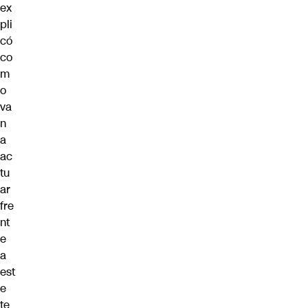
ex
pli
có
co
m
o
va
n
a
ac
tu
ar
fre
nt
e
a
est
e
te