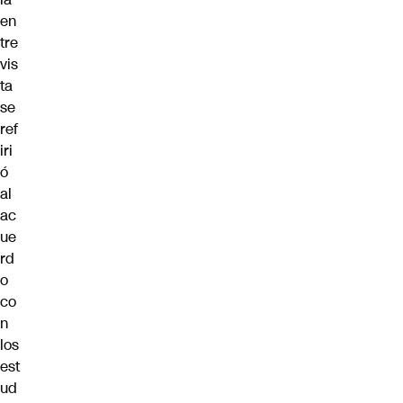
en
tre
vis
ta
se
ref
iri
ó
al
ac
ue
rd
o
co
n
los
est
ud