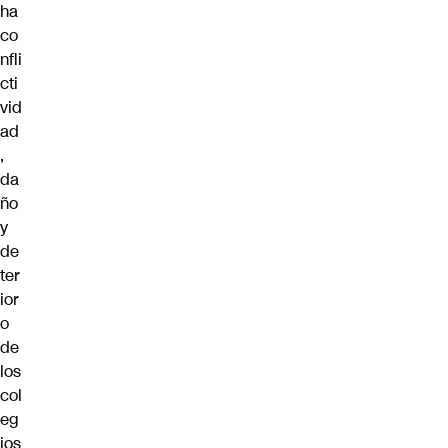
ha
co
nfli
cti
vid
ad
,
da
ño
y
de
ter
ior
o
de
los
col
eg
ios