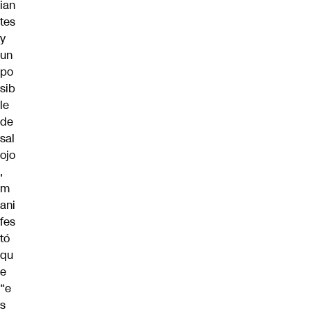
ian
tes
y
un
po
sib
le
de
sal
ojo
,
m
ani
fes
tó
qu
e
“e
s