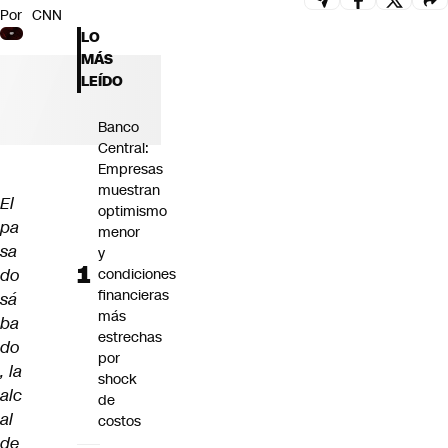
Por
CNN
Futuro 360
LO
Opinión
MÁS
LEÍDO
Banco
Central:
Empresas
muestran
El
optimismo
pa
menor
sa
y
do
condiciones
financieras
sá
más
ba
estrechas
do
por
, la
shock
alc
de
al
costos
de