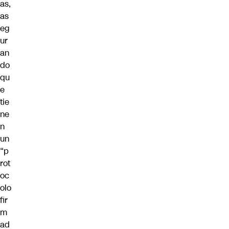
as,
as
eg
ur
an
do
qu
e
tie
ne
n
un
“p
rot
oc
olo
fir
m
ad