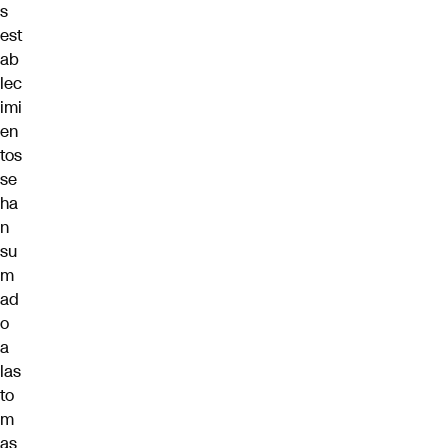
s
est
ab
lec
imi
en
tos
se
ha
n
su
m
ad
o
a
las
to
m
as