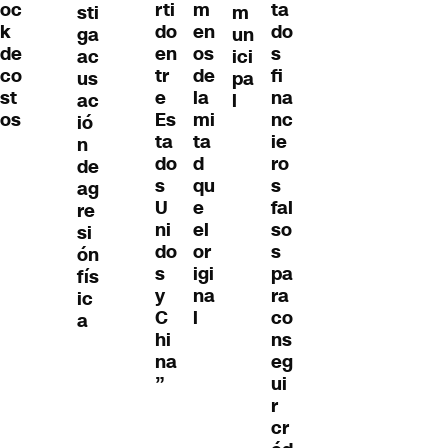
oc
rti
m
ta
sti
m
k
do
en
do
ga
un
de
en
os
s
ac
ici
co
tr
de
fi
us
pa
st
e
la
na
ac
l
os
Es
mi
nc
ió
ta
ta
ie
n
do
d
ro
de
s
qu
s
ag
U
e
fal
re
ni
el
so
si
do
or
s
ón
s
igi
pa
fís
y
na
ra
ic
C
l
co
a
hi
ns
na
eg
”
ui
r
cr