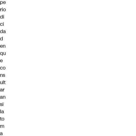
pe
rio
di
ci
da
d
en
qu
e
co
ns
ult
ar
an
si
la
to
m
a