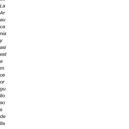
La
Ar
au
ca
nía
y
así
est
a
m
os
or
gu
llo
so
s
de
lla