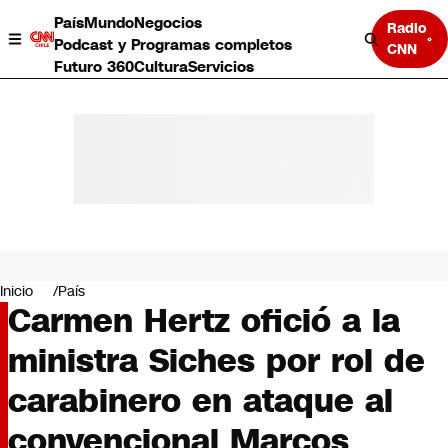
País
Mundo
Negocios
Radio
Podcast y Programas completos
CNN
Futuro 360
Cultura
Servicios
País
Mundo
Negocios
Inicio
País
Carmen Hertz ofició a la
Deportes
Programas completos
ministra Siches por rol de
Cultura
Servicios
carabinero en ataque al
Bits
CNN Data
convencional Marcos
CNN tiempo