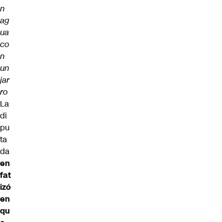
n
ag
ua
co
n
un
jar
ro
La
di
pu
ta
da
en
fat
izó
en
qu