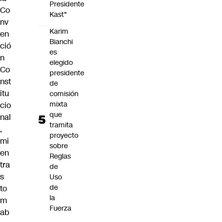
Presidente
Co
Kast"
nv
Karim
en
Bianchi
ció
es
n
elegido
Co
presidente
nst
de
itu
comisión
mixta
cio
que
nal
tramita
,
proyecto
mi
sobre
en
Reglas
tra
de
s
Uso
de
to
la
m
Fuerza
ab