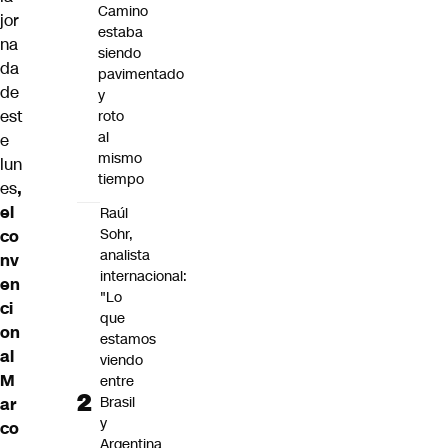
Camino
jor
estaba
na
siendo
da
pavimentado
de
y
est
roto
al
e
mismo
lun
tiempo
es
,
el
Raúl
Sohr,
co
analista
nv
internacional:
en
"Lo
ci
que
on
estamos
al
viendo
M
entre
Brasil
ar
y
co
Argentina