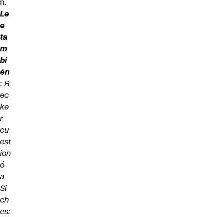
n.
Le
e
ta
m
bi
én
:
B
ec
ke
r
cu
est
ion
ó
a
Si
ch
es: