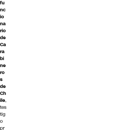
fu
nc
io
na
rio
de
Ca
ra
bi
ne
ro
s
de
Ch
ile
,
tes
tig
o
pr