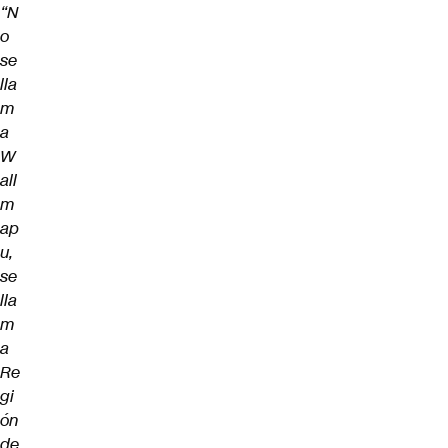
“N
o
se
lla
m
a
W
all
m
ap
u,
se
lla
m
a
Re
gi
ón
de