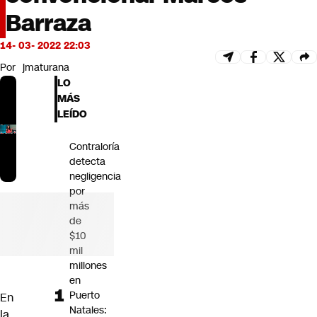
Futuro 360
Barraza
Opinión
14- 03- 2022 22:03
Por
jmaturana
LO
MÁS
LEÍDO
Contraloría
detecta
negligencia
por
más
de
$10
mil
millones
en
Puerto
En
Natales:
la