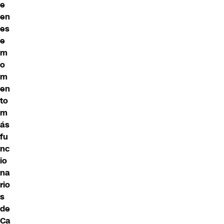
e
en
es
e
m
o
m
en
to
m
ás
fu
nc
io
na
rio
s
de
Ca