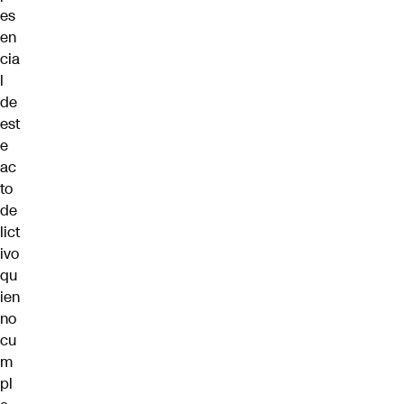
es
en
cia
l
de
est
e
ac
to
de
lict
ivo
qu
ien
no
cu
m
pl