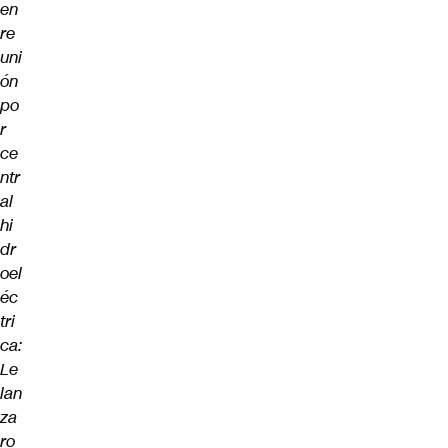
en
re
uni
ón
po
r
ce
ntr
al
hi
dr
oel
éc
tri
ca:
Le
lan
za
ro