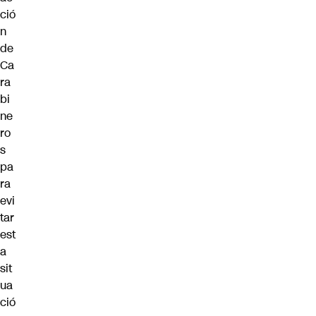
ció
n
de
Ca
ra
bi
ne
ro
s
pa
ra
evi
tar
est
a
sit
ua
ció