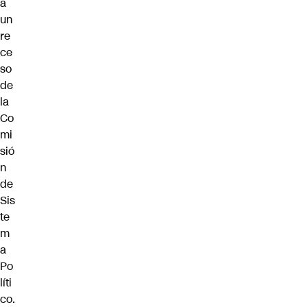
a
un
re
ce
so
de
la
Co
mi
sió
n
de
Sis
te
m
a
Po
líti
co.