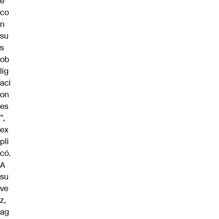
e
co
n
su
s
ob
lig
aci
on
es
”,
ex
pli
có.
A
su
ve
z,
ag