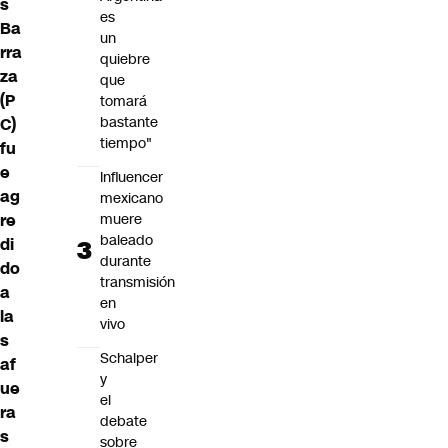
s
es
Ba
un
rra
quiebre
za
que
(P
tomará
bastante
C)
tiempo"
fu
e
Influencer
ag
mexicano
re
muere
baleado
di
durante
do
transmisión
a
en
la
vivo
s
Schalper
af
y
ue
el
ra
debate
s
sobre