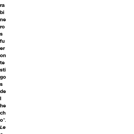
ra
bi
ne
ro
s
fu
er
on
te
sti
go
s
de
l
he
ch
o
“.
Le