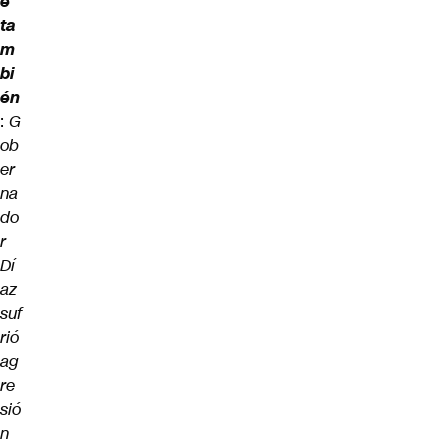
e
ta
m
bi
én
:
G
ob
er
na
do
r
Dí
az
suf
rió
ag
re
sió
n