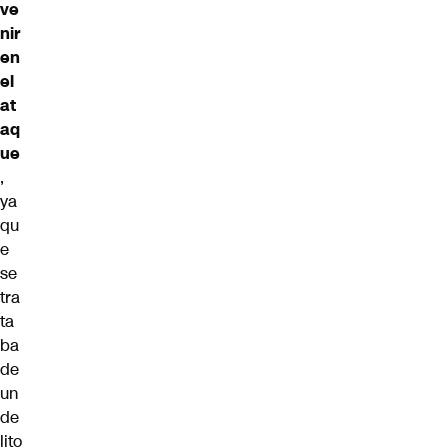
ve
nir
en
el
at
aq
ue
,
ya
qu
e
se
tra
ta
ba
de
un
de
lito