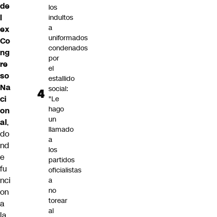
de
los
l
indultos
a
ex
uniformados
Co
condenados
ng
por
re
el
so
estallido
Na
social:
ci
"Le
hago
on
un
al
,
llamado
do
a
nd
los
e
partidos
fu
oficialistas
nci
a
no
on
torear
a
al
la