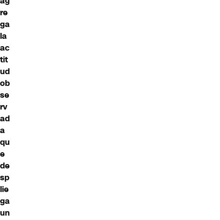
ag
re
ga
la
ac
tit
ud
ob
se
rv
ad
a
qu
e
de
sp
lie
ga
un