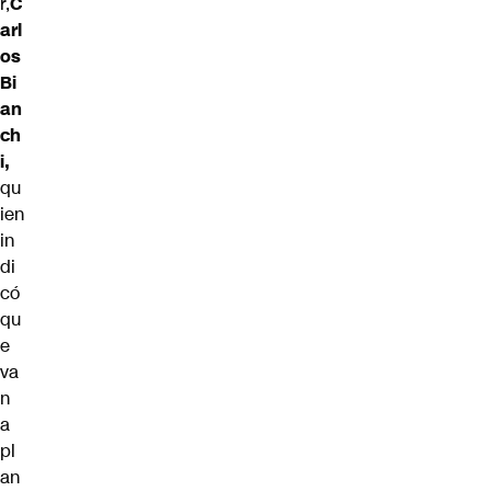
r,
C
arl
os
Bi
an
ch
i,
qu
ien
in
di
có
qu
e
va
n
a
pl
an