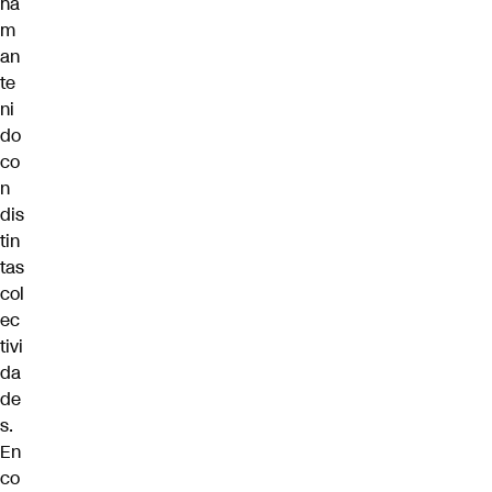
ha
m
an
te
ni
do
co
n
dis
tin
tas
col
ec
tivi
da
de
s.
En
co