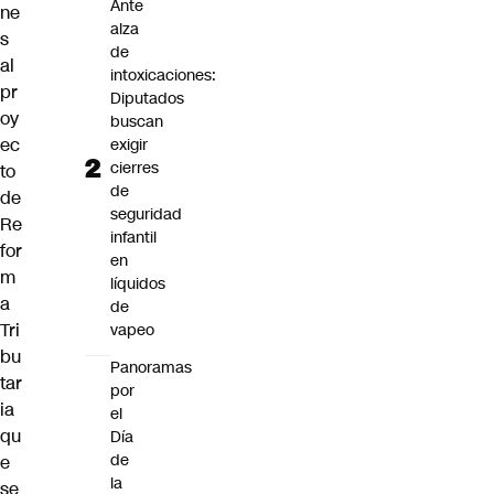
Ante
ne
alza
s
de
al
intoxicaciones:
pr
Diputados
oy
buscan
ec
exigir
cierres
to
de
de
seguridad
Re
infantil
for
en
m
líquidos
a
de
Tri
vapeo
bu
Panoramas
tar
por
ia
el
qu
Día
de
e
la
se