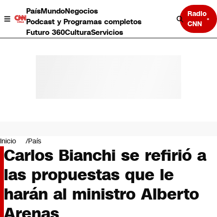
País
Mundo
Negocios
Radio
Podcast y Programas completos
CNN
Futuro 360
Cultura
Servicios
País
Mundo
Negocios
Inicio
País
Carlos Bianchi se refirió a
Deportes
Programas completos
las propuestas que le
Cultura
Servicios
harán al ministro Alberto
Bits
CNN Data
Arenas
CNN tiempo