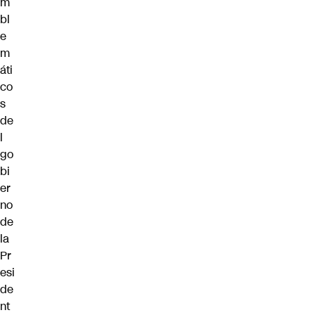
m
bl
e
m
áti
co
s
de
l
go
bi
er
no
de
la
Pr
esi
de
nt