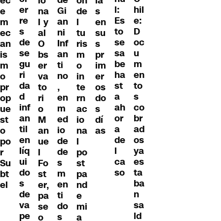
ec
io
ón
ia
er
hil
l:
Gi
e
na
de
s
re
e:
Es
an
m
l y
l
en
s
D
to
ni
ec
al
tu
su
de
oc
se
Inf
an
O
ris
s
se
u
sa
an
is
bs
m
pr
gu
m
be
ti
m
er
o
im
ri
en
ha
no
o
va
in
er
da
to
st
,
pr
to
te
os
d
s
a
en
op
ri
rn
do
inf
co
ah
m
ue
o
ac
s
an
br
or
ed
st
M
io
dí
til
ad
a
io
o
an
na
as
en
os
de
de
po
ue
l
líq
ya
l
de
r
l
po
ui
es
ca
s
Su
Fo
st
do
ta
so
m
bt
st
pa
s
ba
en
el
er,
nd
de
n
ti
pa
e
va
sa
do
se
mi
pe
ld
s
o
a