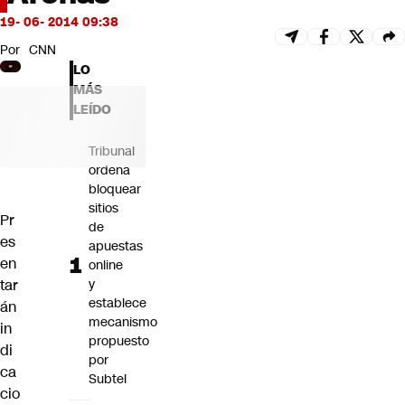
Futuro 360
19- 06- 2014 09:38
Opinión
Por
CNN
LO
MÁS
LEÍDO
Tribunal
ordena
bloquear
sitios
Pr
de
es
apuestas
en
online
tar
y
establece
án
mecanismo
in
propuesto
di
por
ca
Subtel
cio