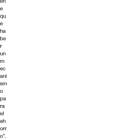
en
e
qu
e
ha
be
r
un
m
ec
ani
sm
o
pa
ra
el
ah
orr
o”.