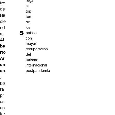
llega
tro
al
de
top
Ha
ten
cie
de
nd
los
países
a,
con
Al
mayor
be
recuperación
rto
del
Ar
turismo
en
internacional
as
postpandemia
,
pa
ra
pr
es
en
tar