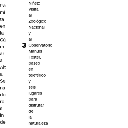
Niñez:
tra
Visita
mi
al
ta
Zoológico
en
Nacional
la
y
al
Cá
Observatorio
m
Manuel
ar
Foster,
a
paseo
Alt
en
a
teleférico
Se
y
seis
na
lugares
do
para
re
disfrutar
s
de
in
la
de
naturaleza