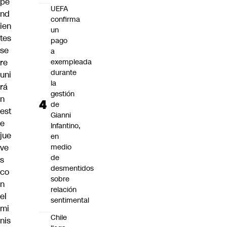
pe
UEFA
nd
confirma
ien
un
tes
pago
se
a
re
exempleada
durante
uni
la
rá
gestión
n
de
est
Gianni
e
Infantino,
jue
en
ve
medio
de
s
desmentidos
co
sobre
n
relación
el
sentimental
mi
Chile
nis