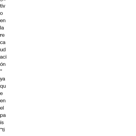
tiv
o
en
la
re
ca
ud
aci
ón
”
ya
qu
e
en
el
pa
ís
“ti