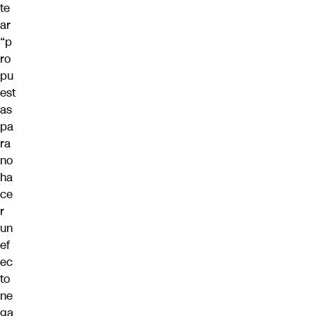
te
ar
“p
ro
pu
est
as
pa
ra
no
ha
ce
r
un
ef
ec
to
ne
ga