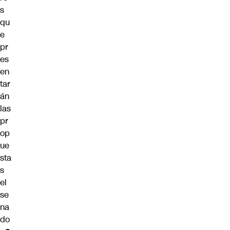
s
qu
e
pr
es
en
tar
án
las
pr
op
ue
sta
s
el
se
na
do