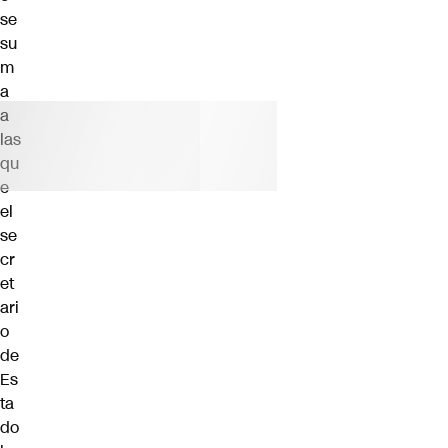
se
su
m
a
a
las
qu
e
el
se
cr
et
ari
o
de
Es
ta
do