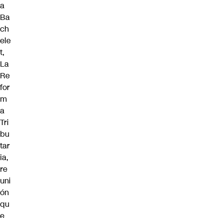
a
Ba
ch
ele
t,
La
Re
for
m
a
Tri
bu
tar
ia,
re
uni
ón
qu
e