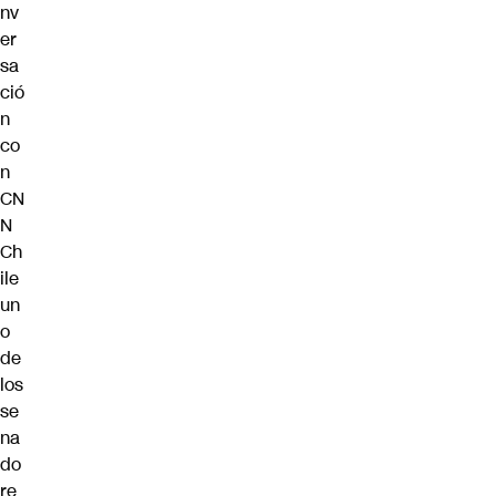
nv
er
sa
ció
n
co
n
CN
N
Ch
ile
un
o
de
los
se
na
do
re