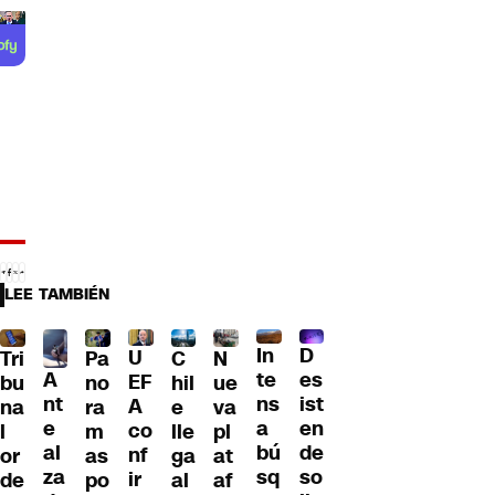
LEE TAMBIÉN
D
In
U
Tri
Pa
C
N
A
es
te
EF
bu
no
hil
ue
nt
ist
ns
A
na
ra
e
va
e
en
a
co
l
m
lle
pl
al
de
bú
nf
or
as
ga
at
za
so
sq
ir
de
po
al
af