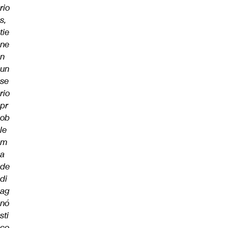
rio
s,
tie
ne
n
un
se
rio
pr
ob
le
m
a
de
di
ag
nó
sti
co