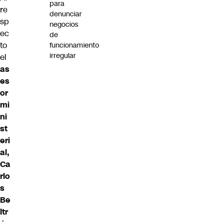
para
re
denunciar
sp
negocios
ec
de
to
funcionamiento
irregular
el
as
es
or
mi
ni
st
eri
al,
Ca
rlo
s
Be
ltr