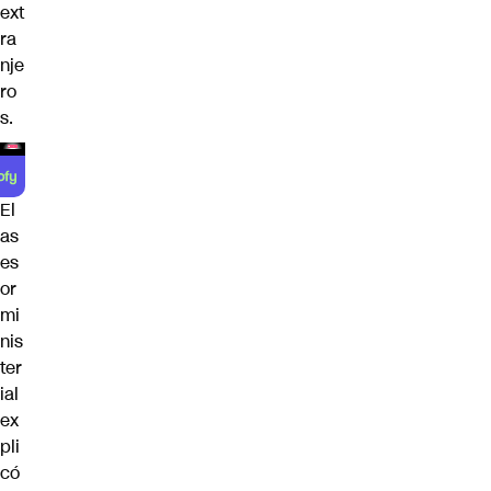
ext
ra
nje
ro
s.
El
as
es
or
mi
nis
ter
ial
ex
pli
có