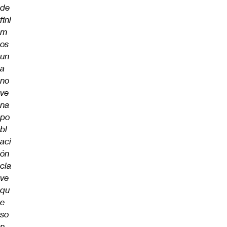
de
fini
m
os
un
a
no
ve
na
po
bl
aci
ón
cla
ve
qu
e
so
n