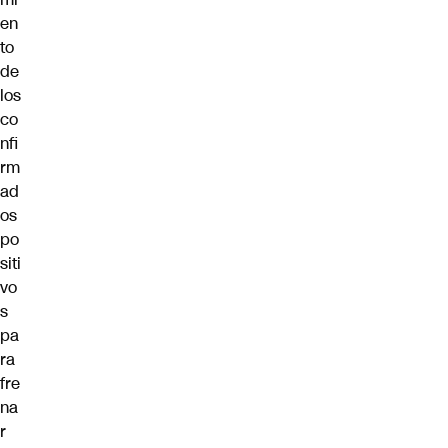
en
to
de
los
co
nfi
rm
ad
os
po
siti
vo
s
pa
ra
fre
na
r