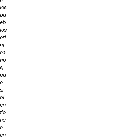
los
pu
eb
los
ori
gi
na
rio
s,
qu
e
si
bi
en
tie
ne
n
un