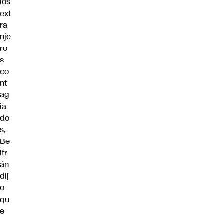
los
ext
ra
nje
ro
s
co
nt
ag
ia
do
s,
Be
ltr
án
dij
o
qu
e