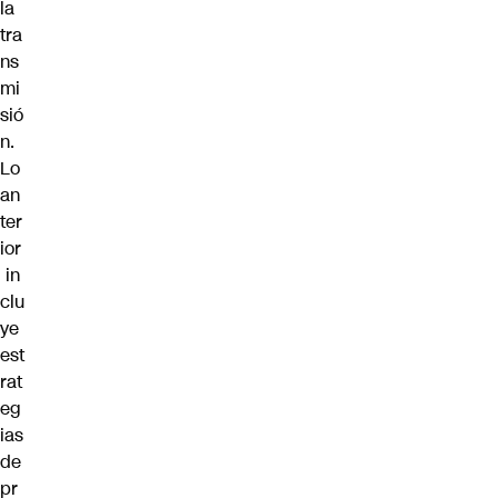
la
tra
ns
mi
sió
n.
Lo
an
ter
ior
in
clu
ye
est
rat
eg
ias
de
pr