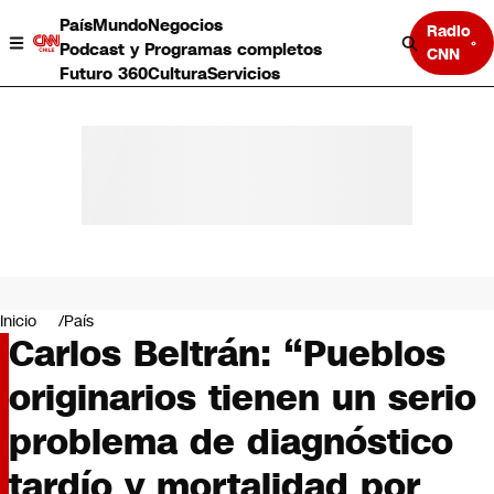
País
Mundo
Negocios
Radio
Podcast y Programas completos
CNN
Futuro 360
Cultura
Servicios
País
Mundo
Negocios
Inicio
País
Carlos Beltrán: “Pueblos
Deportes
Programas completos
originarios tienen un serio
Cultura
Servicios
problema de diagnóstico
Bits
CNN Data
tardío y mortalidad por
CNN tiempo