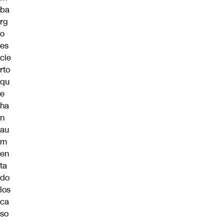
ba
rg
o
es
cie
rto
qu
e
ha
n
au
m
en
ta
do
los
ca
so