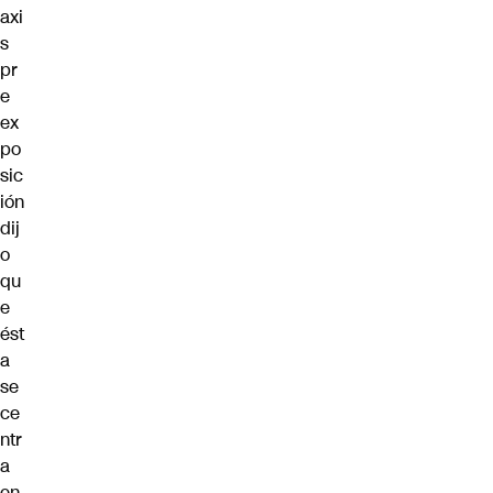
axi
s
pr
e
ex
po
sic
ión
dij
o
qu
e
ést
a
se
ce
ntr
a
en