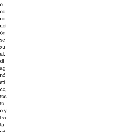
e
ed
uc
aci
ón
se
xu
al,
di
ag
nó
sti
co,
tes
te
o y
tra
ta
mi