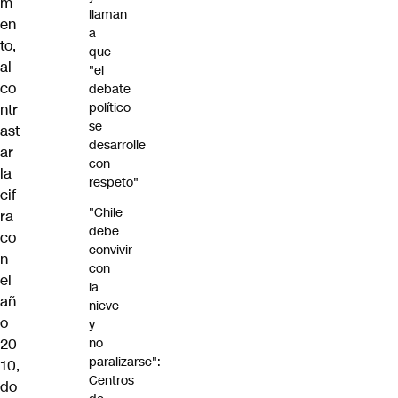
m
llaman
en
a
to,
que
al
"el
co
debate
político
ntr
se
ast
desarrolle
ar
con
la
respeto"
cif
"Chile
ra
debe
co
convivir
n
con
el
la
añ
nieve
o
y
20
no
paralizarse":
10,
Centros
do