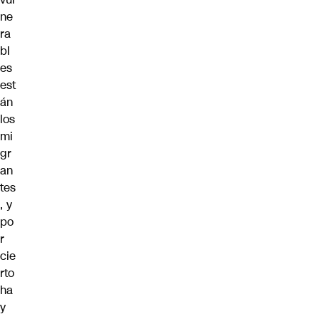
ne
ra
bl
es
est
án
los
mi
gr
an
tes
, y
po
r
cie
rto
ha
y