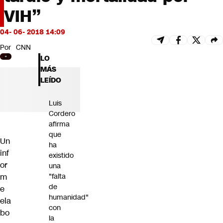
Futuro 360
VIH”
Opinión
04- 06- 2018 14:09
Por
CNN
LO
MÁS
LEÍDO
Luis
Cordero
afirma
que
Un
ha
inf
existido
or
una
m
"falta
de
e
humanidad"
ela
con
bo
la