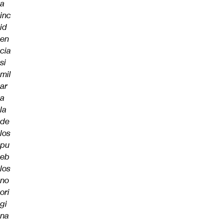
a
inc
id
en
cia
si
mil
ar
a
la
de
los
pu
eb
los
no
ori
gi
na