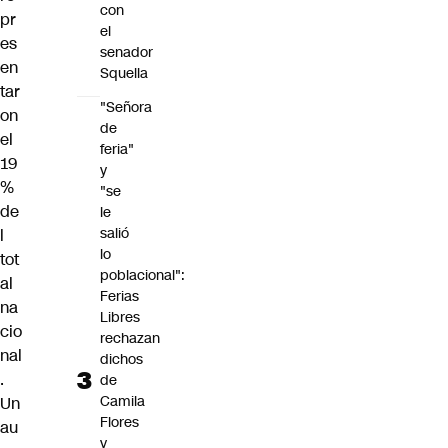
con
pr
el
es
senador
en
Squella
tar
"Señora
on
de
el
feria"
19
y
%
"se
de
le
salió
l
lo
tot
poblacional":
al
Ferias
na
Libres
cio
rechazan
nal
dichos
.
de
Camila
Un
Flores
au
y