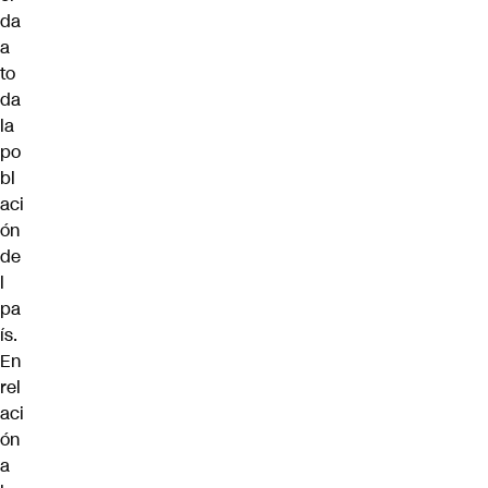
da
a
to
da
la
po
bl
aci
ón
de
l
pa
ís.
En
rel
aci
ón
a