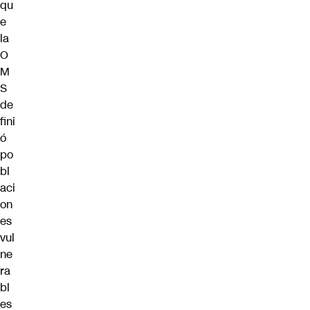
qu
e
la
O
M
S
de
fini
ó
po
bl
aci
on
es
vul
ne
ra
bl
es