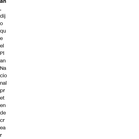
án
,
dij
o
qu
e
el
Pl
an
Na
cio
nal
pr
et
en
de
cr
ea
r