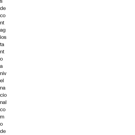
s
de
co
nt
ag
ios
ta
nt
o
a
niv
el
na
cio
nal
co
m
o
de