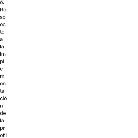
ó.
Re
sp
ec
to
a
la
im
pl
e
m
en
ta
ció
n
de
la
pr
ofil