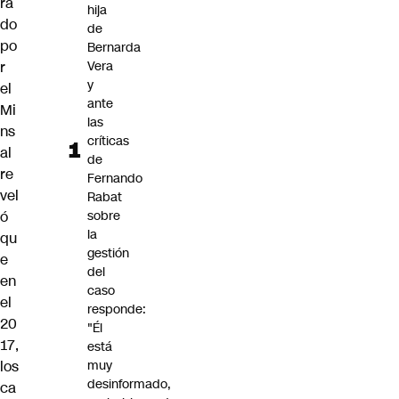
ra
hija
do
de
po
Bernarda
r
Vera
y
el
ante
Mi
las
ns
críticas
al
de
re
Fernando
vel
Rabat
ó
sobre
la
qu
gestión
e
del
en
caso
el
responde:
20
"Él
17,
está
los
muy
desinformado,
ca