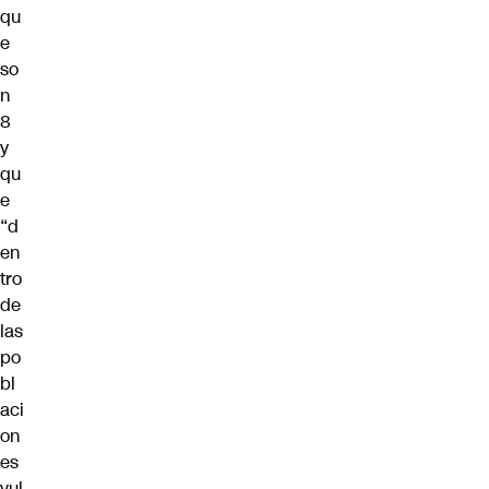
qu
e
so
n
8
y
qu
e
“d
en
tro
de
las
po
bl
aci
on
es
vul