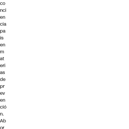
co
nci
en
cia
pa
ís
en
m
at
eri
as
de
pr
ev
en
ció
n.
Ab
or