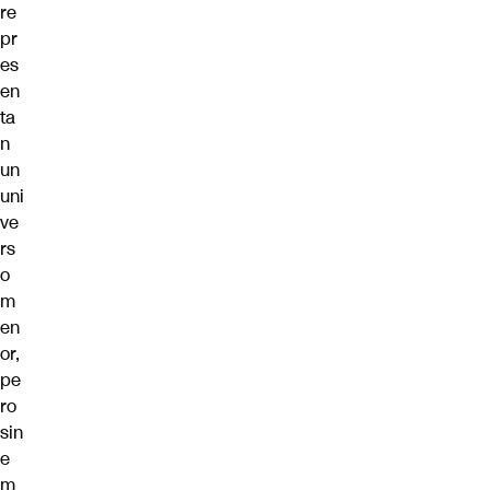
re
pr
es
en
ta
n
un
uni
ve
rs
o
m
en
or,
pe
ro
sin
e
m