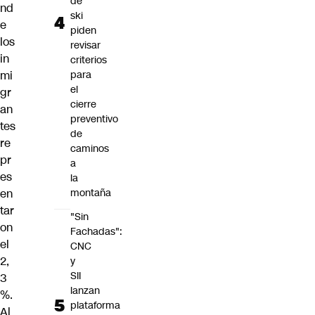
de
nd
ski
e
piden
los
revisar
in
criterios
mi
para
el
gr
cierre
an
preventivo
tes
de
re
caminos
pr
a
es
la
en
montaña
tar
"Sin
on
Fachadas":
el
CNC
2,
y
SII
3
lanzan
%.
plataforma
Al