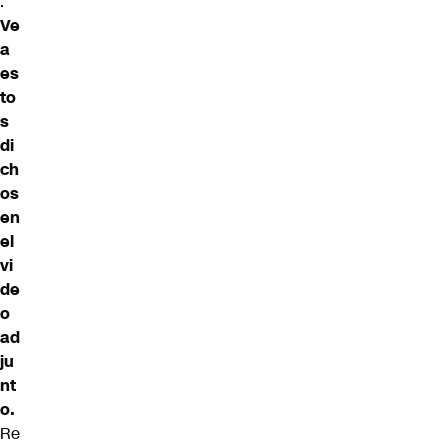
.
Ve
a
es
to
s
di
ch
os
en
el
vi
de
o
ad
ju
nt
o.
Re