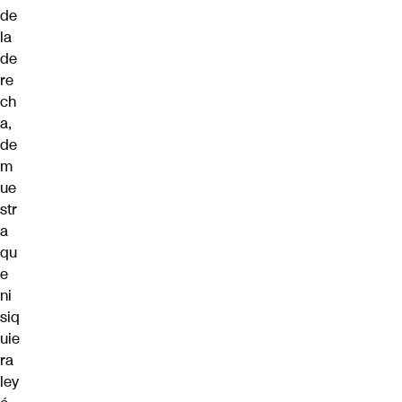
de
la
de
re
ch
a,
de
m
ue
str
a
qu
e
ni
siq
uie
ra
ley