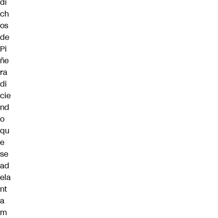
di
ch
os
de
Pi
ñe
ra
di
cie
nd
o
qu
e
se
ad
ela
nt
a
m