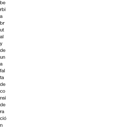
be
rbi
a
br
ut
al
y
de
un
a
fal
ta
de
co
nsi
de
ra
ció
n