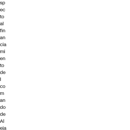
sp
ec
to
al
fin
an
cia
mi
en
to
de
l
co
m
an
do
de
Al
eja