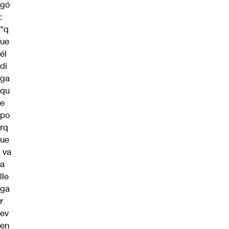
gó
:
“q
ue
él
di
ga
qu
e
po
rq
ue
va
a
lle
ga
r
ev
en