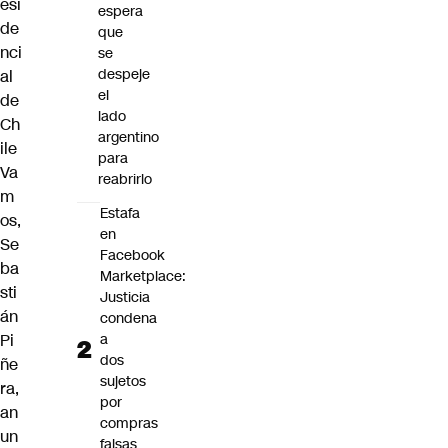
esi
espera
de
que
nci
se
despeje
al
el
de
lado
Ch
argentino
ile
para
Va
reabrirlo
m
Estafa
os,
en
Se
Facebook
ba
Marketplace:
sti
Justicia
án
condena
Pi
a
dos
ñe
sujetos
ra,
por
an
compras
un
falsas