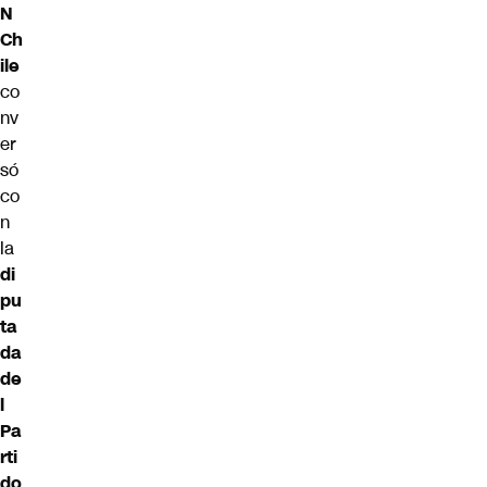
N
Ch
ile
co
nv
er
só
co
n
la
di
pu
ta
da
de
l
Pa
rti
do