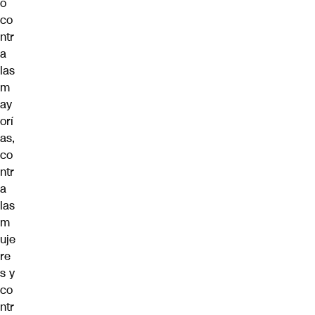
o
co
ntr
a
las
m
ay
orí
as,
co
ntr
a
las
m
uje
re
s y
co
ntr