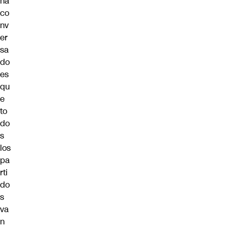
ha
co
nv
er
sa
do
es
qu
e
to
do
s
los
pa
rti
do
s
va
n