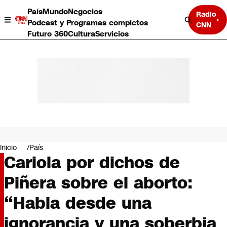
País
Mundo
Negocios
Radio
Podcast y Programas completos
CNN
Futuro 360
Cultura
Servicios
País
Mundo
Negocios
Inicio
País
Cariola por dichos de
Deportes
Programas completos
Piñera sobre el aborto:
Cultura
Servicios
“Habla desde una
Bits
CNN Data
ignorancia y una soberbia
CNN tiempo