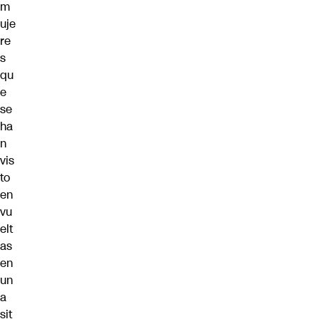
m
uje
re
s
qu
e
se
ha
n
vis
to
en
vu
elt
as
en
un
a
sit