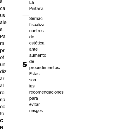
s
La
ca
Pintana
us
Sernac
ale
fiscaliza
s
.
centros
Pa
de
ra
estética
ante
pr
aumento
of
de
un
procedimientos:
diz
Estas
ar
son
al
las
re
recomendaciones
para
sp
evitar
ec
riesgos
to
C
N