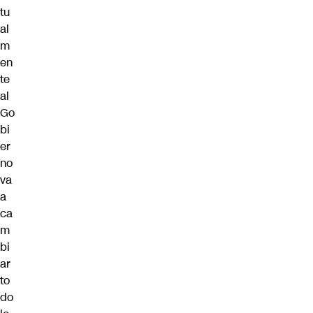
tu
al
m
en
te
al
Go
bi
er
no
va
a
ca
m
bi
ar
to
do