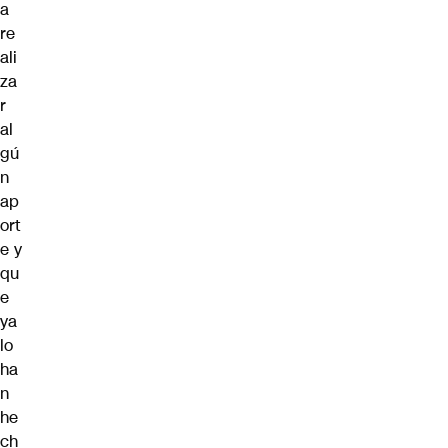
a
re
ali
za
r
al
gú
n
ap
ort
e y
qu
e
ya
lo
ha
n
he
ch