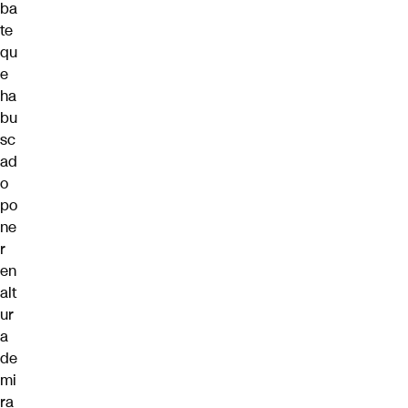
ba
te
qu
e
ha
bu
sc
ad
o
po
ne
r
en
alt
ur
a
de
mi
ra