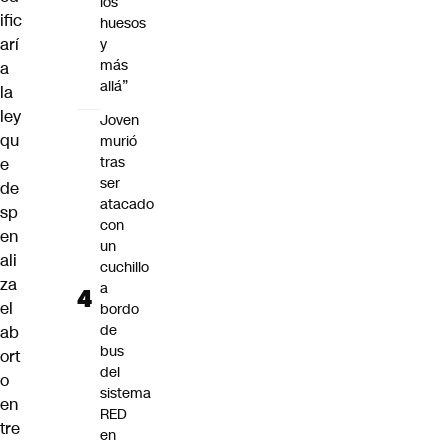
los
ific
huesos
arí
y
más
a
allá”
la
ley
Joven
qu
murió
tras
e
ser
de
atacado
sp
con
en
un
ali
cuchillo
za
a
el
bordo
de
ab
bus
ort
del
o
sistema
en
RED
tre
en