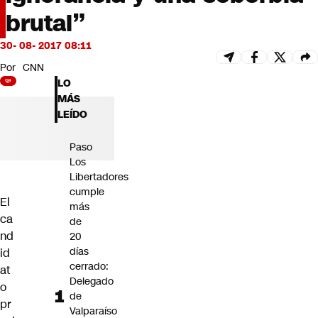
Futuro 360
brutal”
Opinión
30- 08- 2017 08:11
Por
CNN
LO
MÁS
LEÍDO
Paso
Los
Libertadores
cumple
El
más
ca
de
nd
20
días
id
cerrado:
at
Delegado
o
de
pr
Valparaíso