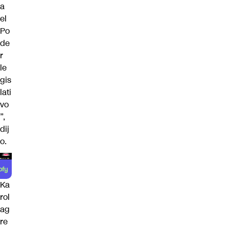
a
el
Po
de
r
le
gis
lati
vo
”,
dij
o.
Ka
rol
ag
re