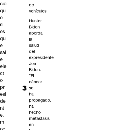
ció
de
qu
vehículos
e
Hunter
si
Biden
es
aborda
qu
la
e
salud
del
sal
expresidente
e
Joe
ele
Biden:
ct
“El
o
cáncer
pr
se
esi
ha
propagado,
de
ha
nt
hecho
e,
metástasis
m
en
od