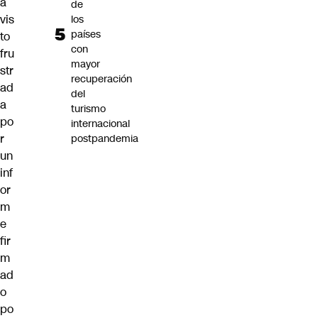
a
de
vis
los
países
to
con
fru
mayor
str
recuperación
ad
del
a
turismo
po
internacional
r
postpandemia
un
inf
or
m
e
fir
m
ad
o
po