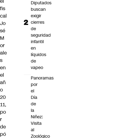
el
Diputados
fis
buscan
cal
exigir
cierres
Jo
de
sé
seguridad
M
infantil
or
en
ale
líquidos
s
de
en
vapeo
el
Panoramas
añ
por
o
el
20
Día
de
11,
la
po
Niñez:
r
Visita
de
al
pó
Zoológico