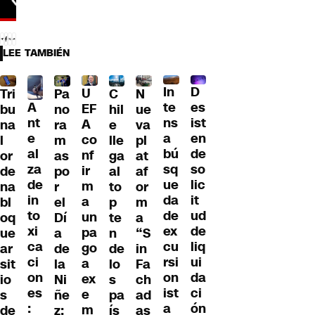
LEE TAMBIÉN
D
In
U
Tri
Pa
C
N
A
es
te
EF
bu
no
hil
ue
nt
ist
ns
A
na
ra
e
va
e
en
a
co
l
m
lle
pl
al
de
bú
nf
or
as
ga
at
za
so
sq
ir
de
po
al
af
de
lic
ue
m
na
r
to
or
in
it
da
a
bl
el
p
m
to
ud
de
un
oq
Dí
te
a
xi
de
ex
pa
ue
a
n
“S
ca
liq
cu
go
ar
de
de
in
ci
ui
rsi
a
sit
la
lo
Fa
on
da
on
ex
io
Ni
s
ch
es
ci
ist
e
s
ñe
pa
ad
:
ón
a
m
de
z:
ís
as