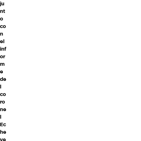
ju
nt
o
co
n
el
inf
or
m
e
de
l
co
ro
ne
l
Ec
he
ve