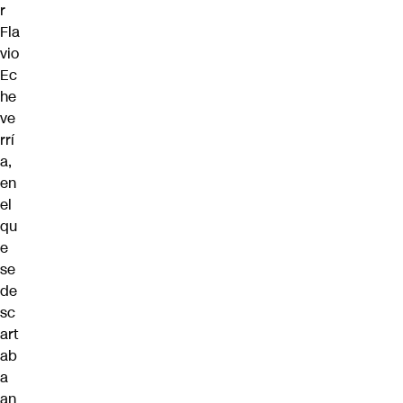
r
Fla
vio
Ec
he
ve
rrí
a,
en
el
qu
e
se
de
sc
art
ab
a
an