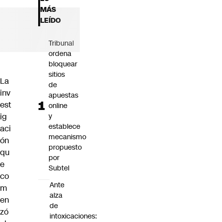
Futuro 360
MÁS
Opinión
LEÍDO
Tribunal
ordena
bloquear
sitios
La
de
inv
apuestas
est
online
ig
y
establece
aci
mecanismo
ón
propuesto
qu
por
e
Subtel
co
Ante
m
alza
en
de
zó
intoxicaciones: