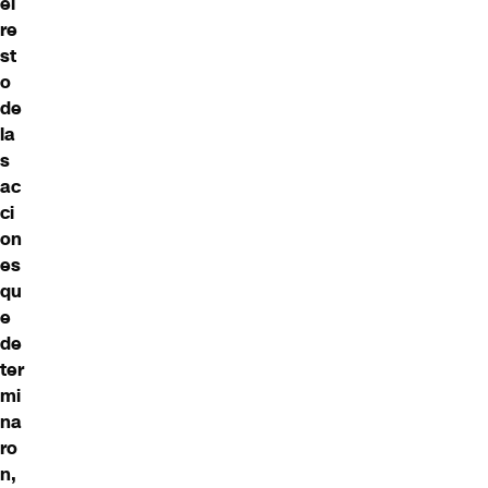
el
re
st
o
de
la
s
ac
ci
on
es
qu
e
de
ter
mi
na
ro
n,