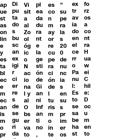
Di
fo
ex
pl
ap
Vi
es
”
pu
rz
tr
ea
ue
sit
co
su
ta
os
av
da
st
a
n
pe
do
a
ia
du
as
al
m
ra
s
co
do
ra
on
Zo
ay
la
bu
nt
en
nt
lin
ol
or
s
sc
ra
el
e
e
óg
re
20
an
H
ce
la
y
ic
cu
0
ex
ua
rr
ge
es
o
pe
de
igi
w
o
sti
ta
N
ra
nu
r
ei
Pa
ón
bl
ac
ci
nc
ci
C
nu
de
ec
io
ón
ia
er
hil
l:
Gi
e
na
de
s
re
e:
Es
an
m
l y
l
en
s
D
to
ni
ec
al
tu
su
de
oc
se
Inf
an
O
ris
s
se
u
sa
an
is
bs
m
pr
gu
m
be
ti
m
er
o
im
ri
en
ha
no
o
va
in
er
da
to
st
,
pr
to
te
os