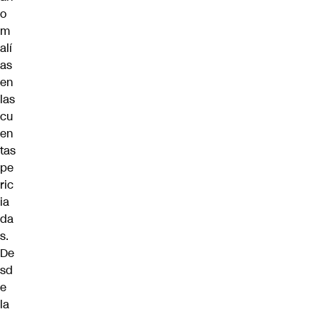
o
m
alí
as
en
las
cu
en
tas
pe
ric
ia
da
s.
De
sd
e
la