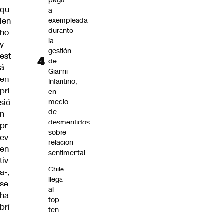
pago
qu
a
ien
exempleada
durante
ho
la
y
gestión
est
de
á
Gianni
en
Infantino,
pri
en
sió
medio
de
n
desmentidos
pr
sobre
ev
relación
en
sentimental
tiv
Chile
a-,
llega
se
al
ha
top
brí
ten