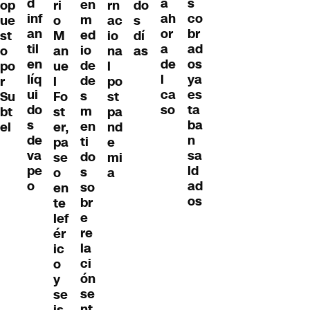
d
s
a
en
op
ri
rn
do
inf
co
ah
m
ue
o
ac
s
an
br
or
ed
st
M
io
dí
til
ad
a
io
o
an
na
as
en
os
de
de
po
ue
l
líq
ya
l
de
r
l
po
ui
es
ca
s
Su
Fo
st
do
ta
so
m
bt
st
pa
s
ba
en
el
er,
nd
de
n
ti
pa
e
va
sa
do
se
mi
pe
ld
s
o
a
o
ad
so
en
os
br
te
e
lef
re
ér
la
ic
ci
o
ón
y
se
se
nt
is