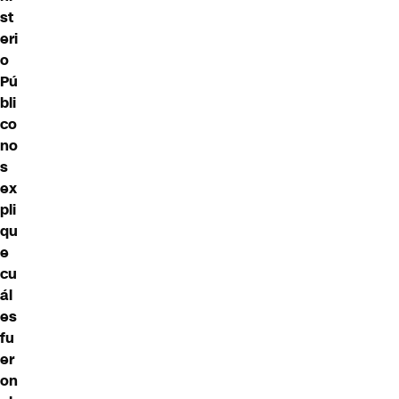
st
eri
o
Pú
bli
co
no
s
ex
pli
qu
e
cu
ál
es
fu
er
on