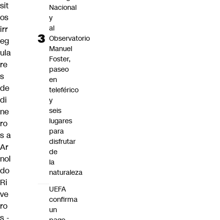
sit
Nacional
os
y
al
irr
Observatorio
eg
Manuel
ula
Foster,
re
paseo
s
en
de
teleférico
di
y
seis
ne
lugares
ro
para
s a
disfrutar
Ar
de
nol
la
do
naturaleza
Ri
UEFA
ve
confirma
ro
un
s -