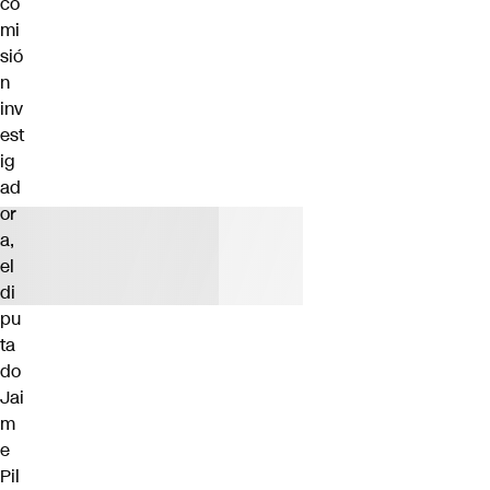
co
mi
sió
n
inv
est
ig
ad
or
a,
el
di
pu
ta
do
Jai
m
e
Pil