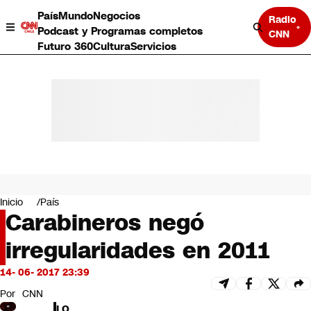
País
Mundo
Negocios
Radio
Podcast y Programas completos
CNN
Futuro 360
Cultura
Servicios
País
Mundo
Negocios
Inicio
País
Carabineros negó
Deportes
Programas completos
irregularidades en 2011
Cultura
Servicios
14- 06- 2017 23:39
Bits
CNN Data
Por
CNN
CNN tiempo
LO