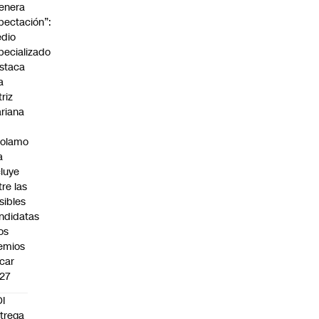
enera
pectación”:
dio
pecializado
staca
a
triz
riana
rolamo
a
cluye
tre las
sibles
ndidatas
los
emios
car
27
I
trega