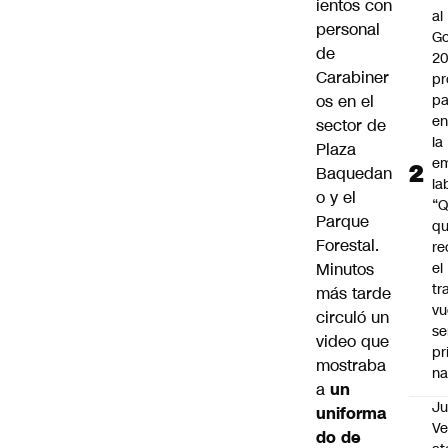
ientos con
al
personal
Go
de
2
Carabiner
pr
os en el
pa
en
sector de
la
Plaza
em
Baquedan
la
o y el
“
Parque
q
Forestal.
re
Minutos
el
tr
más tarde
vu
circuló un
se
video que
pr
mostraba
na
a
un
Ju
uniforma
V
do de