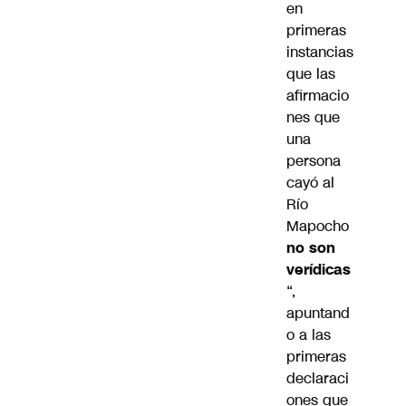
en
primeras
instancias
que las
afirmacio
nes que
una
persona
cayó al
Río
Mapocho
no son
verídicas
“,
apuntand
o a las
primeras
declaraci
ones que