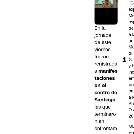
“G
ex
Me
es
En la
de
a l
jornada
ac
de este
Ma
viernes
di
fueron
Gi
registrada
y l
s
manifes
in
taciones
en
po
en el
ca
centro de
a 
Santiago
,
Pr
las que
Os
terminaro
20
n en
UD
enfrentam
en