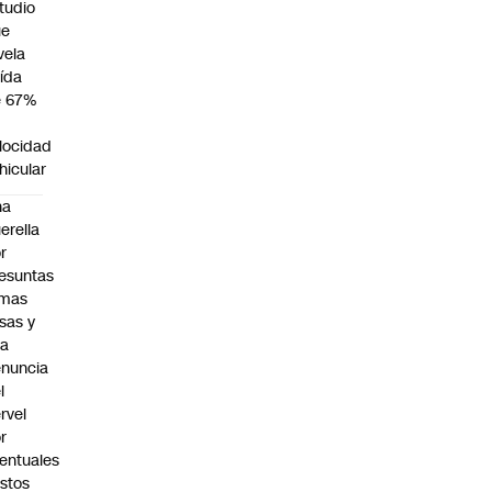
tudio
ue
vela
ída
e 67%
n
locidad
hicular
na
erella
r
esuntas
rmas
lsas y
na
nuncia
l
rvel
r
entuales
stos