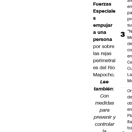
at
Fuerzas
en
Especiale
pa
s
pr
empujar
su
“N
a una
M
persona
de
por sobre
co
las rejas
en
perimetral
Ce
es del Río
Cu
Mapocho.
L
M
Lee
también
:
Or
Con
de
medidas
ob
e
para
Pl
prevenir y
Ita
controlar
tr
la