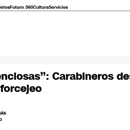
letos
Futuro 360
Cultura
Servicios
ciosas”: Carabineros des
forcejeo
MÁS
O