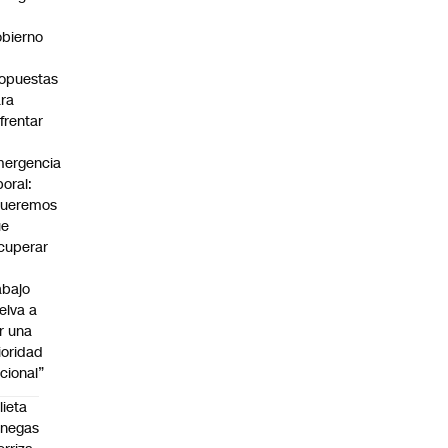
bierno
0
opuestas
ra
frentar
ergencia
boral:
Queremos
ue
cuperar
abajo
elva a
r una
ioridad
cional”
lieta
enegas