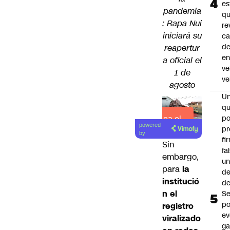
es
pandemia
q
: Rapa Nui
re
iniciará su
ca
d
reapertur
e
a oficial el
ve
1 de
ve
agosto
U
qu
po
Lea el
powered
pr
artículo
by
fi
Sin
fa
embargo,
u
para
la
de
institució
de
n el
Se
po
registro
ev
viralizado
ga