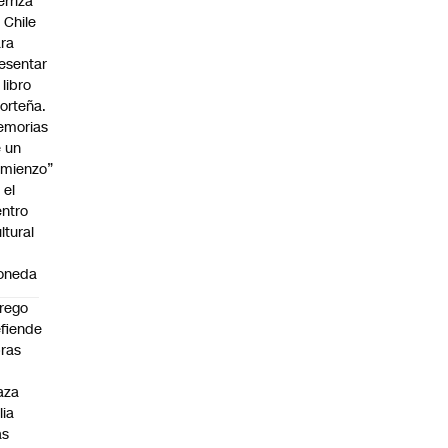
erriza
 Chile
ra
esentar
 libro
orteña.
emorias
 un
mienzo”
 el
ntro
ltural
a
oneda
rego
fiende
ras
n
aza
lia
as