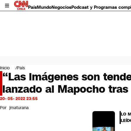
País
Mundo
Negocios
Podcast y Programas comp
País
Mundo
Inicio
País
Negocios
“Las imágenes son tenden
Deportes
lanzado al Mapocho tras 
Programas completos
Cultura
Servicios
20- 05- 2022 23:55
Bits
Por
jmaturana
CNN Data
LO 
CNN tiempo
LEÍD
Futuro 360
Opinión