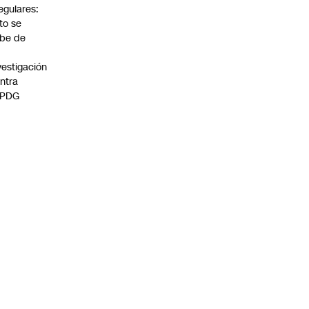
regulares:
to se
be de
vestigación
ntra
 PDG