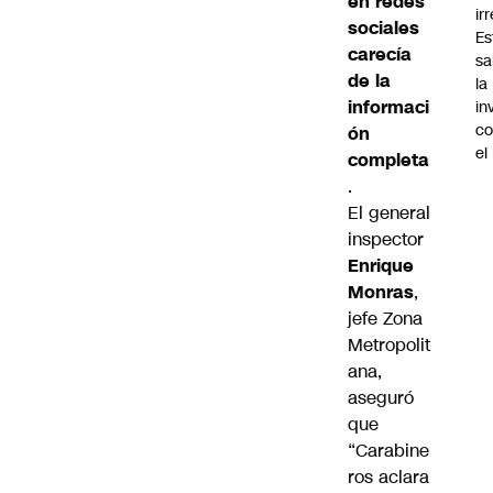
en redes
ir
sociales
Es
carecía
sa
de la
la
informaci
in
co
ón
el
completa
.
El general
inspector
Enrique
Monras
,
jefe Zona
Metropolit
ana,
aseguró
que
“Carabine
ros aclara