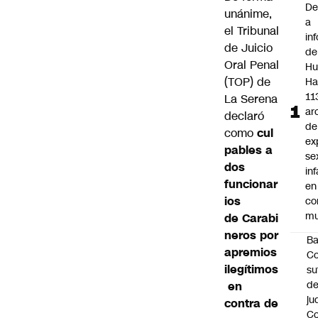
De
unánime,
a
el Tribunal
in
de Juicio
de
Oral Penal
Hu
(TOP) de
Ha
11
La Serena
ar
declaró
de
como
cul
ex
pables a
se
dos
inf
funcionar
en
ios
co
mu
de
Carabi
neros
por
B
apremios
Co
ilegítimos
su
de
en
ju
contra de
Co