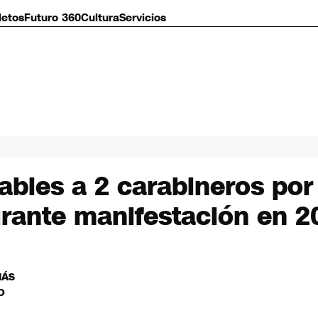
letos
Futuro 360
Cultura
Servicios
ables a 2 carabineros por
rante manifestación en 2
MÁS
O