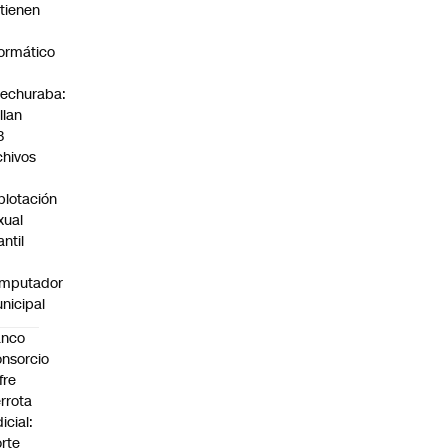
tienen
formático
echuraba:
llan
3
chivos
plotación
xual
antil
mputador
nicipal
anco
nsorcio
fre
rrota
dicial:
rte