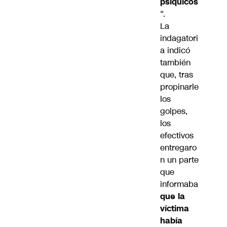
psíquicos
“.
La
indagatori
a indicó
también
que, tras
propinarle
los
golpes,
los
efectivos
entregaro
n un parte
que
informaba
que la
víctima
había