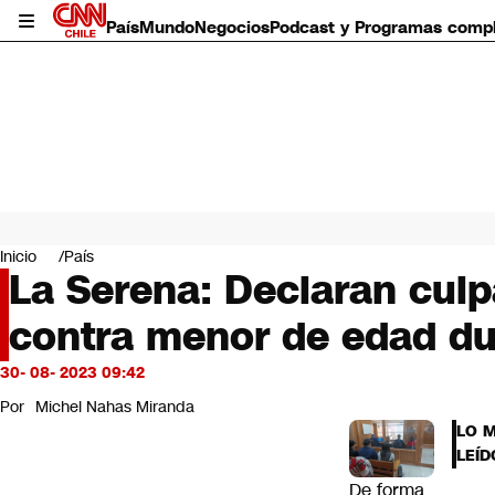
País
Mundo
Negocios
Podcast y Programas comp
País
Mundo
Inicio
País
Negocios
La Serena: Declaran culp
Deportes
contra menor de edad du
Programas completos
Cultura
Servicios
30- 08- 2023 09:42
Bits
Por
Michel Nahas Miranda
CNN Data
LO 
CNN tiempo
LEÍD
Futuro 360
De forma
Opinión