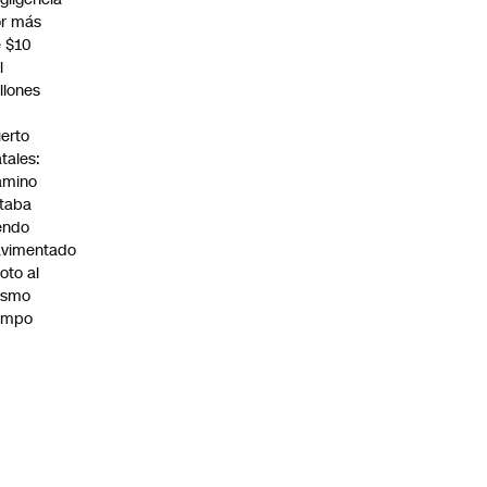
r más
 $10
l
llones
n
erto
tales:
amino
taba
endo
avimentado
roto al
ismo
empo