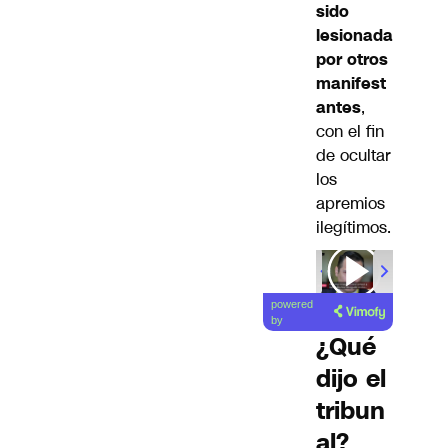
sido
lesionada
por otros
manifest
antes
,
con el fin
de ocultar
los
apremios
ilegítimos.
powered
by
¿Qué
dijo el
tribun
al?