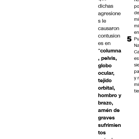
dichas
po
de
agresione
mi
s le
mi
causaron
e
contusion
Pu
es en
Na
“
columna
C
, pelvis,
es
si
globo
p
ocular,
y 
tejido
m
orbital,
ti
hombro y
brazo,
amén de
graves
sufrimien
tos