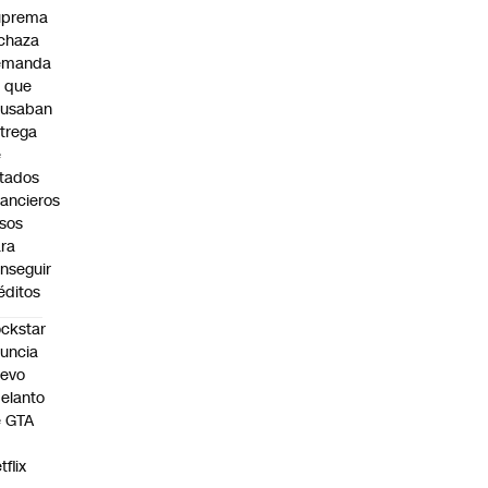
uprema
chaza
emanda
 que
cusaban
trega
e
tados
nancieros
lsos
ra
nseguir
éditos
ckstar
uncia
uevo
elanto
e GTA
tflix