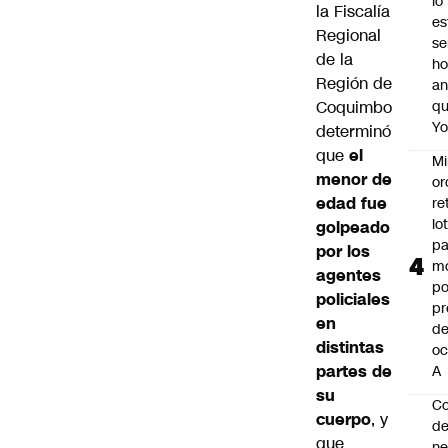
lo
la Fiscalía
es
Regional
se
de la
ho
Región de
an
Coquimbo
q
Y
determinó
que
el
Mi
menor de
or
edad fue
re
lo
golpeado
p
por los
m
agentes
po
policiales
pr
en
d
distintas
oc
partes de
A
su
Co
cuerpo
, y
de
que
ne