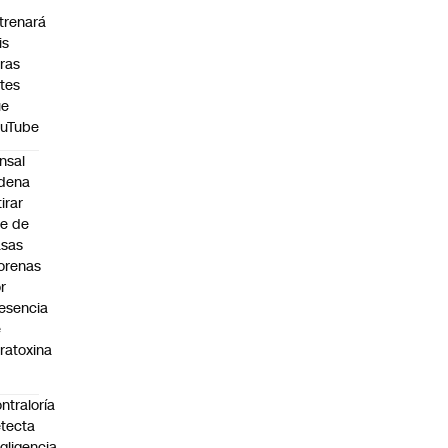
trenará
is
ras
tes
ue
ouTube
nsal
dena
tirar
te de
asas
orenas
r
esencia
e
ratoxina
ntraloría
tecta
gligencia