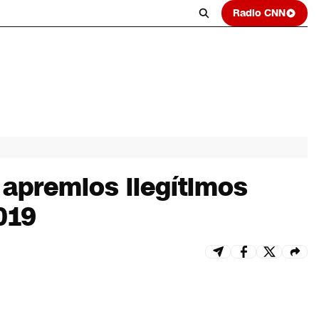
Radio CNN
 apremios ilegítimos
019