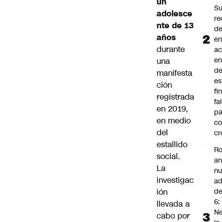
un
S
adolesce
re
nte de 13
d
años
en
durante
a
en
una
d
manifesta
es
ción
fi
registrada
fa
en 2019,
pa
en medio
co
del
cr
estallido
Ro
social
.
an
La
n
investigac
ad
ión
d
6:
llevada a
Ne
cabo por