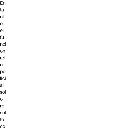
En
ta
nt
o,
el
fu
nci
on
ari
o
po
lici
al
sol
o
re
sul
tó
co