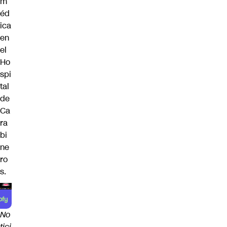
m
éd
ica
en
el
Ho
spi
tal
de
Ca
ra
bi
ne
ro
s.
No
tici