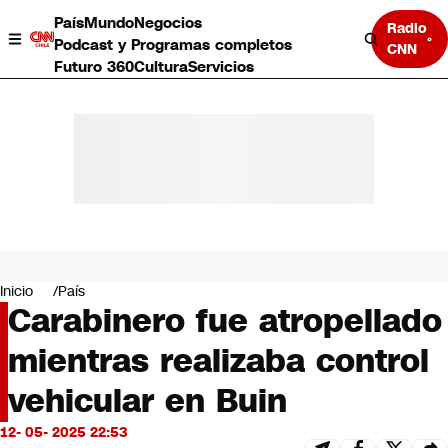
País
Mundo
Negocios
Radio
Podcast y Programas completos
CNN
Futuro 360
Cultura
Servicios
País
Mundo
Negocios
Inicio
País
Carabinero fue atropellado
Deportes
Programas completos
mientras realizaba control
Cultura
Servicios
vehicular en Buin
Bits
CNN Data
12- 05- 2025 22:53
CNN tiempo