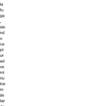
la
fu
ga
,
sie
nd
o
ca
pt
ur
ad
os
mi
nu
tos
m
ás
tar