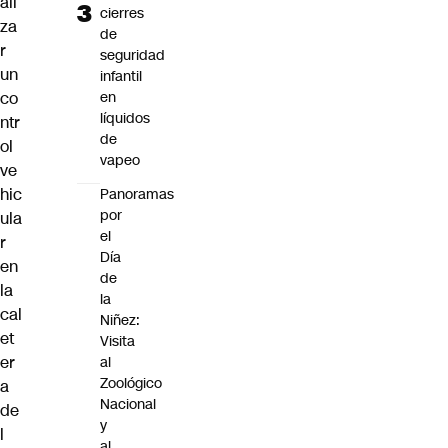
ali
cierres
za
de
r
seguridad
un
infantil
en
co
líquidos
ntr
de
ol
vapeo
ve
hic
Panoramas
por
ula
el
r
Día
en
de
la
la
cal
Niñez:
et
Visita
er
al
Zoológico
a
Nacional
de
y
l
al