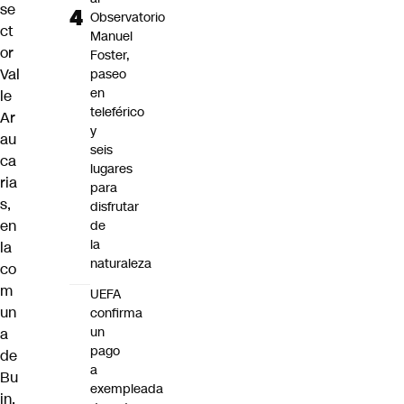
se
Observatorio
ct
Manuel
or
Foster,
Val
paseo
en
le
teleférico
Ar
y
au
seis
ca
lugares
ria
para
s,
disfrutar
en
de
la
la
naturaleza
co
m
UEFA
un
confirma
un
a
pago
de
a
Bu
exempleada
in.