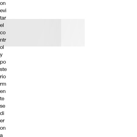
on
evi
tar
el
co
ntr
ol
y
po
ste
rio
rm
en
te
se
di
er
on
a