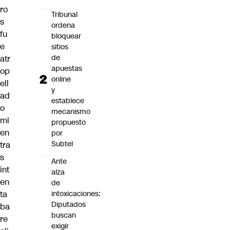
ro
Tribunal
s
ordena
fu
bloquear
e
sitios
de
atr
apuestas
op
online
ell
y
ad
establece
o
mecanismo
mi
propuesto
en
por
Subtel
tra
s
Ante
int
alza
en
de
intoxicaciones:
ta
Diputados
ba
buscan
re
exigir