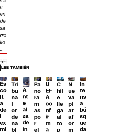
a
en
de
sa
rro
llo
…
LEE TAMBIÉN
Es
In
U
Tri
Pa
C
N
A
co
te
EF
bu
no
hil
ue
nt
lt
ns
A
na
ra
e
va
e
a
a
co
l
m
lle
pl
al
de
bú
nf
or
as
ga
at
za
l
sq
ir
de
po
al
af
de
ex
ue
m
na
r
to
or
in
mi
da
a
bl
el
p
m