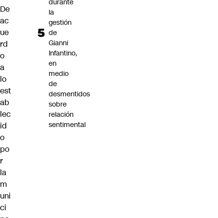
durante
De
la
ac
gestión
ue
de
Gianni
rd
Infantino,
o
en
a
medio
lo
de
est
desmentidos
ab
sobre
lec
relación
sentimental
id
o
po
r
la
m
uni
ci