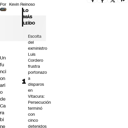
Por
Kevin Reinoso
Futuro 360
LO
Opinión
MÁS
LEÍDO
Escolta
del
exministro
Luis
Un
Cordero
fu
frustra
nci
portonazo
on
a
disparos
ari
en
o
Vitacura:
de
Persecución
Ca
terminó
ra
con
bi
cinco
ne
detenidos