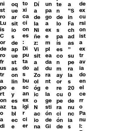
to
ni
de
un
oq
Dí
te
a
xi
st
ex
pa
ue
a
n
“S
ca
ro
cu
go
ar
de
de
in
ci
Lu
rsi
a
sit
la
lo
Fa
on
is
on
ex
io
Ni
s
ch
es
C
ist
e
s
ñe
pa
ad
:
or
a
m
de
z:
ís
as
Di
de
ex
pl
ap
Vi
es
”
pu
ro
tr
ea
ue
sit
co
su
ta
fr
av
da
st
a
n
pe
do
us
ia
du
as
al
m
ra
s
tr
do
ra
on
Zo
ay
la
bu
a
en
nt
lin
ol
or
s
sc
po
el
e
e
óg
re
20
an
rt
ce
la
y
ic
cu
0
ex
on
rr
ge
es
o
pe
de
igi
az
o
sti
ta
N
ra
nu
r
o
Pa
ón
bl
ac
ci
nc
ci
a
nu
de
ec
io
ón
ia
er
di
l:
Gi
e
na
de
s