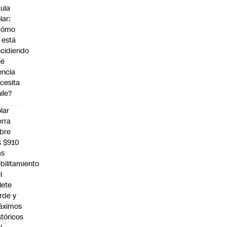
ula
lar:
Cómo
 está
cidiendo
ué
encia
cesita
ile?
lar
erra
bre
s $910
as
bilitamiento
l
llete
rde y
áximos
stóricos