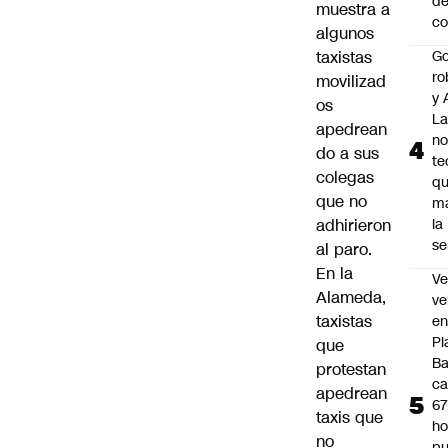
de
muestra a
co
algunos
taxistas
Go
ro
movilizad
y 
os
La
apedrean
no
do a sus
te
colegas
q
que no
m
adhirieron
la
s
al paro.
En la
Ve
Alameda,
ve
taxistas
e
Pl
que
B
protestan
ca
apedrean
6
taxis que
ho
no
pu