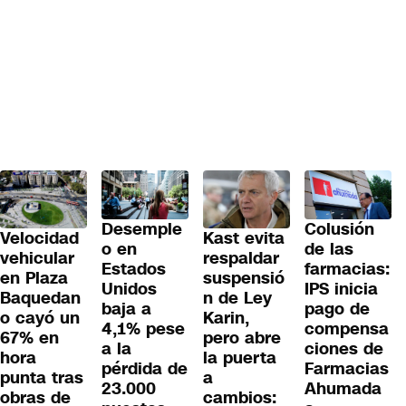
Colusión
Desemple
Velocidad
Kast evita
de las
o en
vehicular
respaldar
farmacias:
Estados
en Plaza
suspensió
IPS inicia
Unidos
Baquedan
n de Ley
pago de
baja a
o cayó un
Karin,
compensa
4,1% pese
67% en
pero abre
ciones de
a la
hora
la puerta
Farmacias
pérdida de
punta tras
a
Ahumada
23.000
obras de
cambios: