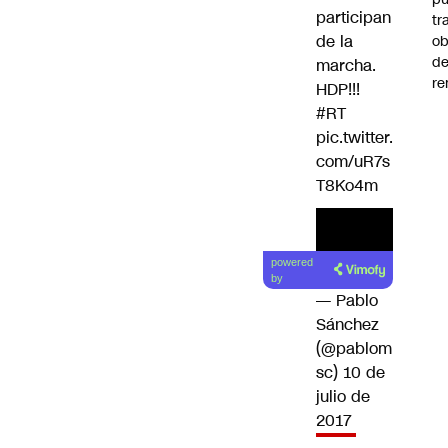
participan
tr
de la
ob
d
marcha.
re
HDP!!!
#RT
pic.twitter.
com/uR7s
T8Ko4m
powered
by
— Pablo
Sánchez
(@pablom
sc)
10 de
julio de
2017