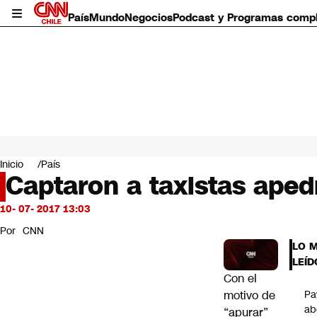
País
Mundo
Negocios
Podcast y Programas comp
País
Mundo
Inicio
País
Negocios
Captaron a taxistas aped
Deportes
Programas completos
10- 07- 2017 13:03
Cultura
Por
CNN
Servicios
LO 
Bits
LEÍD
CNN Data
Con el
CNN tiempo
motivo de
Pa
Futuro 360
ab
“apurar”
Opinión