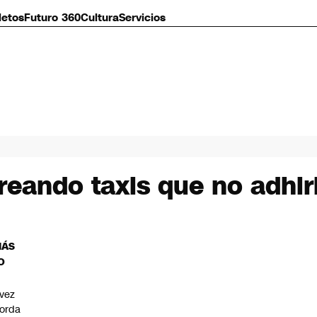
letos
Futuro 360
Cultura
Servicios
reando taxis que no adhir
MÁS
O
vez
orda