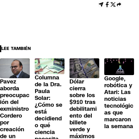
LEE TAMBIÉN
Columna
Google,
Pavez
Dólar
de la Dra.
robótica y
aborda
cierra
Paula
Atari: Las
preocupac
sobre los
Solar:
noticias
ión del
$910 tras
¿Cómo se
tecnológic
exministro
debilitami
está
as que
Cordero
ento del
decidiend
marcaron
por
billete
o qué
la semana
creación
verde y
ciencia
de un
máximos