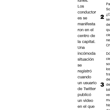
lunes.
Pa
Los
So
conductor
¿
es se
se
manifesta
de
ron en el
q
ci
centro de
ne
la capital.
Ch
Una
incómoda
Dó
ci
situación
so
se
lo
registró
tr
cuando
de
un usuario
de
de Twitter
bi
publicó
ve
m
un video
hi
en el que