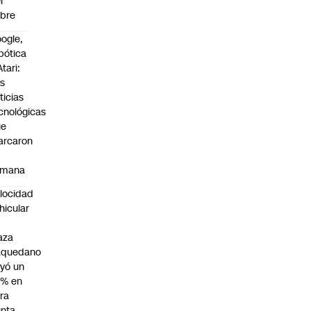
l
bre
ogle,
bótica
Atari:
s
ticias
cnológicas
ue
arcaron
emana
locidad
hicular
n
aza
aquedano
yó un
7% en
ra
nta