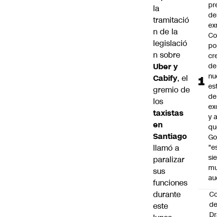
pr
la
de
tramitació
ex
n de la
Co
legislació
po
n sobre
cr
Uber y
de
nu
Cabify
, el
es
gremio de
de
los
ex
taxistas
y 
en
qu
Santiago
Go
llamó a
"e
si
paralizar
m
sus
au
funciones
durante
C
de
este
Dr