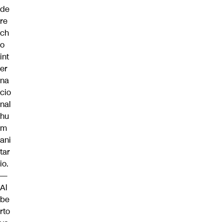
de
re
ch
o
int
er
na
cio
nal
hu
m
ani
tar
io.
—
Al
be
rto