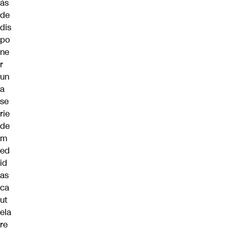
ás
de
dis
po
ne
r
un
a
se
rie
de
m
ed
id
as
ca
ut
ela
re