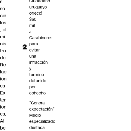
Ciudadano
s
uruguayo
so
ofreció
cia
$60
les
mil
, el
a
mi
Carabineros
nis
para
evitar
tro
una
de
infracción
Re
y
lac
terminó
ion
detenido
es
por
Ex
cohecho
ter
“Genera
ior
expectación”:
es,
Medio
Al
especializado
destaca
be