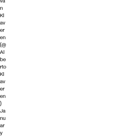
va
n
Kl
av
er
en
(@
Al
be
rto
Kl
av
er
en
)
Ja
nu
ar
y