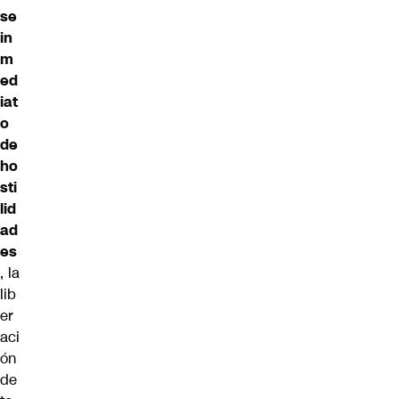
se
in
m
ed
iat
o
de
ho
sti
lid
ad
es
, la
lib
er
aci
ón
de