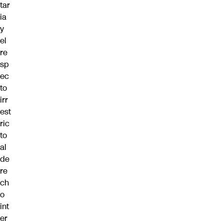
tar
ia
y
el
re
sp
ec
to
irr
est
ric
to
al
de
re
ch
o
int
er