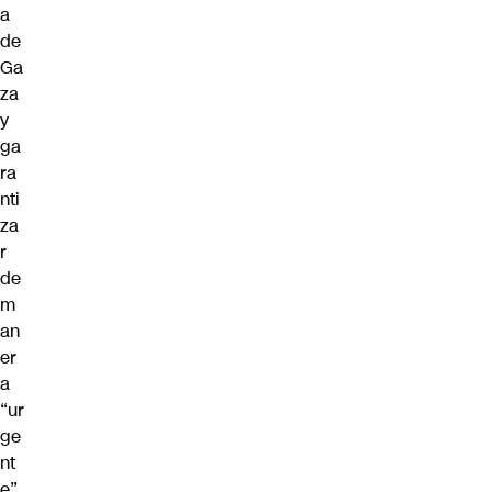
a
de
Ga
za
y
ga
ra
nti
za
r
de
m
an
er
a
“ur
ge
nt
e”