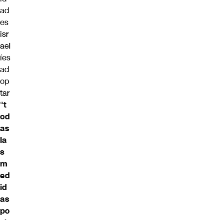
ad
es
isr
ael
íes
ad
op
tar
“
t
od
as
la
s
m
ed
id
as
po