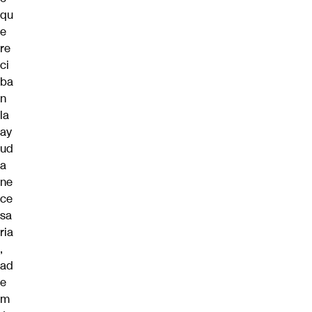
qu
e
re
ci
ba
n
la
ay
ud
a
ne
ce
sa
ria
,
ad
e
m