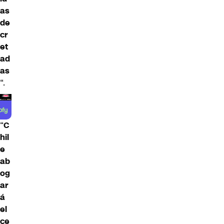
as
de
cr
et
ad
as
“.
“
C
hil
e
ab
og
ar
á
el
ce