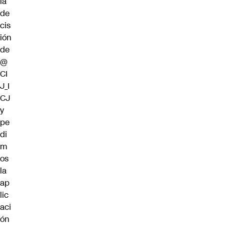
la
de
cis
ión
de
@
CI
J_I
CJ
y
pe
di
m
os
la
ap
lic
aci
ón