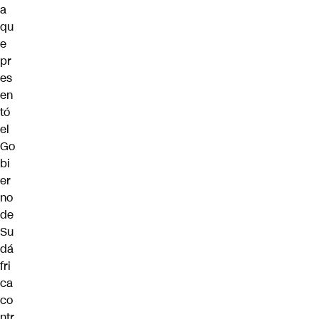
a
qu
e
pr
es
en
tó
el
Go
bi
er
no
de
Su
dá
fri
ca
co
ntr