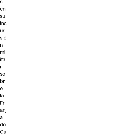
s
en
su
inc
ur
sió
n
mil
ita
r
so
br
e
la
Fr
anj
a
de
Ga