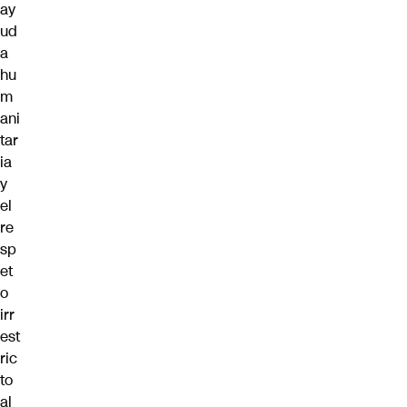
ay
ud
a
hu
m
ani
tar
ia
y
el
re
sp
et
o
irr
est
ric
to
al