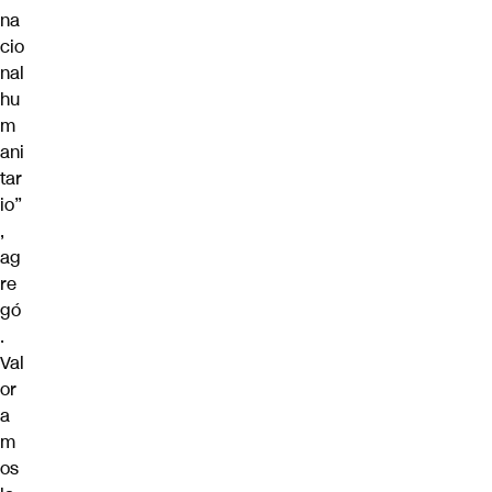
na
cio
nal
hu
m
ani
tar
io”
,
ag
re
gó
.
Val
or
a
m
os