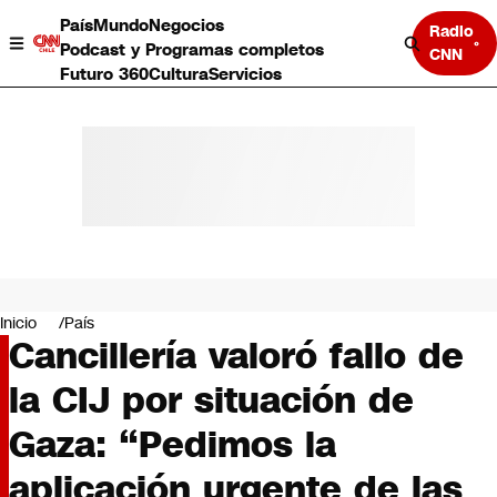
País
Mundo
Negocios
Radio
Podcast y Programas completos
CNN
Futuro 360
Cultura
Servicios
País
Mundo
Negocios
Inicio
País
Cancillería valoró fallo de
Deportes
Programas completos
la CIJ por situación de
Cultura
Servicios
Gaza: “Pedimos la
Bits
CNN Data
aplicación urgente de las
CNN tiempo