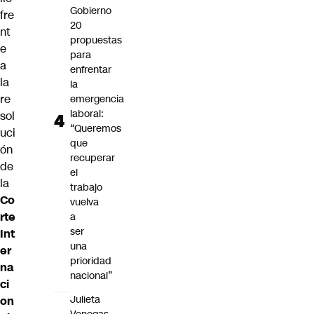
Gobierno
fre
20
nt
propuestas
e
para
a
enfrentar
la
la
re
emergencia
laboral:
sol
“Queremos
uci
que
ón
recuperar
de
el
la
trabajo
Co
vuelva
rte
a
ser
Int
una
er
prioridad
na
nacional”
ci
Julieta
on