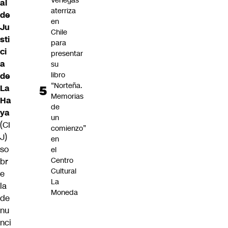
Venegas
al
aterriza
de
en
Ju
Chile
sti
para
ci
presentar
a
su
libro
de
“Norteña.
La
Memorias
Ha
de
ya
un
(CI
comienzo”
J)
en
so
el
Centro
br
Cultural
e
La
la
Moneda
de
nu
nci