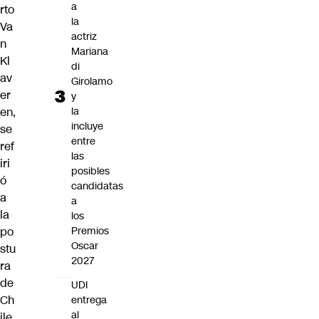
a
rto
la
Va
actriz
n
Mariana
Kl
di
av
Girolamo
er
y
la
en
,
incluye
se
entre
ref
las
iri
posibles
ó
candidatas
a
a
la
los
Premios
po
Oscar
stu
2027
ra
de
UDI
Ch
entrega
al
ile