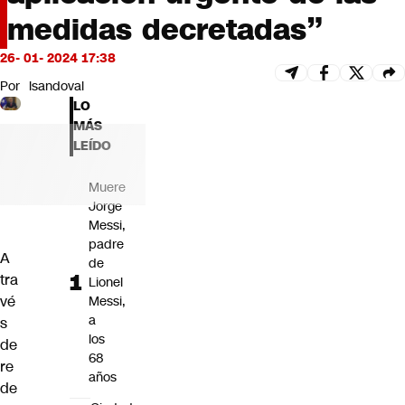
Futuro 360
medidas decretadas”
Opinión
26- 01- 2024 17:38
Por
lsandoval
LO
MÁS
LEÍDO
Muere
Jorge
Messi,
padre
A
de
tra
Lionel
vé
Messi,
a
s
los
de
68
re
años
de