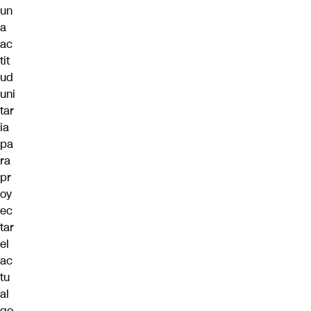
un
a
ac
tit
ud
uni
tar
ia
pa
ra
pr
oy
ec
tar
el
ac
tu
al
go