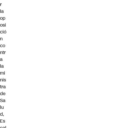
r
la
op
osi
ció
n
co
ntr
a
la
mi
nis
tra
de
Sa
lu
d,
Es
cal