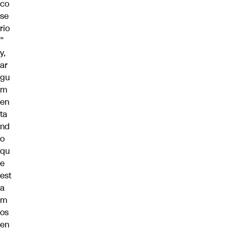
co
se
rio
”
y,
ar
gu
m
en
ta
nd
o
qu
e
est
a
m
os
en