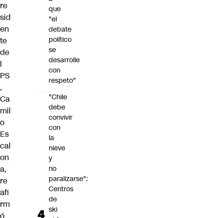
re
que
sid
"el
en
debate
político
te
se
de
desarrolle
l
con
PS
respeto"
,
"Chile
Ca
debe
mil
convivir
o
con
Es
la
cal
nieve
on
y
a,
no
paralizarse":
re
Centros
afi
de
rm
ski
ó