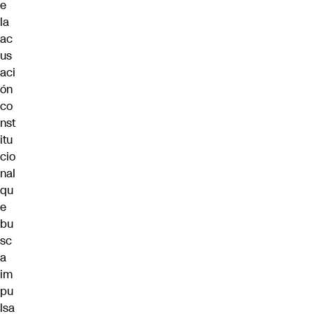
e
la
ac
us
aci
ón
co
nst
itu
cio
nal
qu
e
bu
sc
a
im
pu
lsa