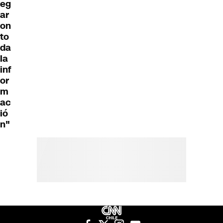
eg
ar
on
to
da
la
inf
or
m
ac
ió
n"