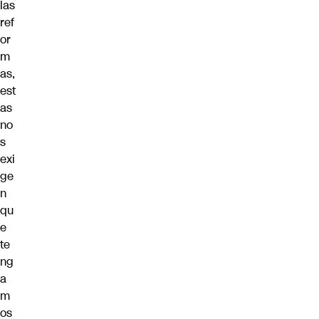
las
ref
or
m
as,
est
as
no
s
exi
ge
n
qu
e
te
ng
a
m
os