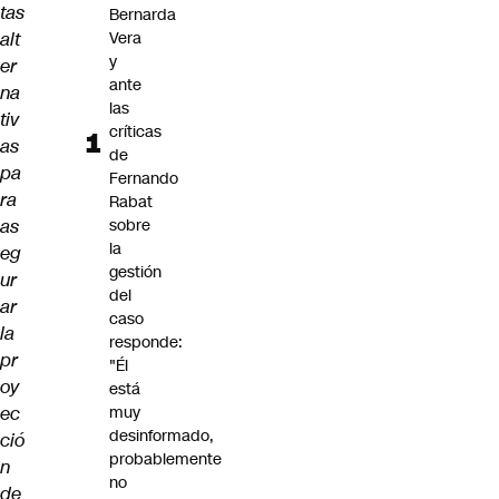
tas
Bernarda
alt
Vera
y
er
ante
na
las
tiv
críticas
as
de
pa
Fernando
ra
Rabat
as
sobre
la
eg
gestión
ur
del
ar
caso
la
responde:
pr
"Él
oy
está
ec
muy
desinformado,
ció
probablemente
n
no
de