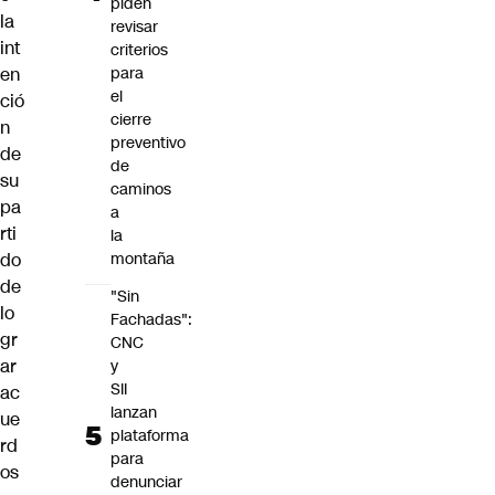
piden
la
revisar
int
criterios
en
para
el
ció
cierre
n
preventivo
de
de
su
caminos
pa
a
rti
la
do
montaña
de
"Sin
lo
Fachadas":
gr
CNC
ar
y
SII
ac
lanzan
ue
plataforma
rd
para
os
denunciar