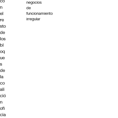
co
negocios
n
de
el
funcionamiento
irregular
re
sto
de
los
bl
oq
ue
s
de
la
co
ali
ció
n
ofi
cia