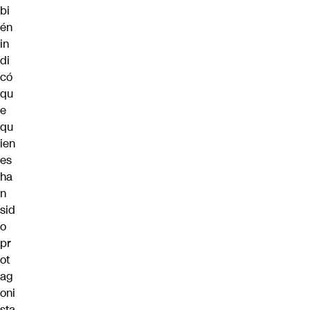
bi
én
in
di
có
qu
e
qu
ien
es
ha
n
sid
o
pr
ot
ag
oni
sta