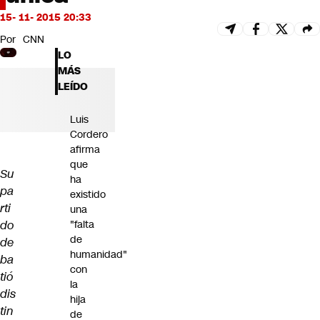
Futuro 360
15- 11- 2015 20:33
Opinión
Por
CNN
LO
MÁS
LEÍDO
Luis
Cordero
afirma
que
Su
ha
pa
existido
rti
una
do
"falta
de
de
humanidad"
ba
con
tió
la
dis
hija
tin
de