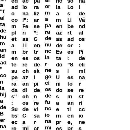
af
ed
ac
pa
nc
so
na
a
or
ad
io
ra
ia
Lo
l
"f
m
o
na
liz
a
s
de
al
a
co
l":
ar
m
Li
Vá
ta
pa
m
Fe
se
en
be
nd
de
ra
pl
ri
":
az
rt
al
hu
de
et
as
C
as
ad
os
m
nu
a
Li
en
de
or
:
an
nc
m
br
tr
Es
es
Pi
id
ia
en
es
os
ta
:
de
ad
r
te
re
de
do
"S
eli
"
ne
su
ch
sk
s
i
mi
co
go
pe
az
i
U
es
na
n
ci
ra
an
pi
ni
to
r
la
os
da
di
de
do
se
re
hij
de
s"
ch
n
s
m
st
a
fu
:
os
re
a
an
ri
de
nc
Su
de
vi
e
ti
cc
B
io
bs
C
sa
m
en
io
er
na
ec
a
r
pr
e,
ne
na
mi
re
mi
cr
es
pr
s