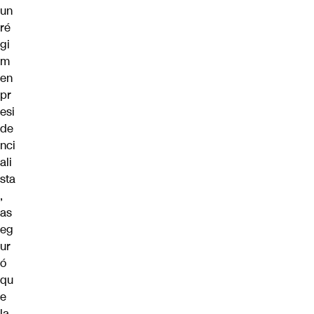
un
ré
gi
m
en
pr
esi
de
nci
ali
sta
,
as
eg
ur
ó
qu
e
la