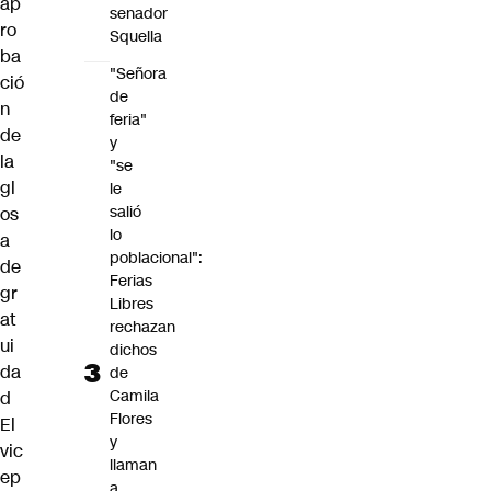
ap
senador
ro
Squella
ba
"Señora
ció
de
n
feria"
de
y
la
"se
gl
le
salió
os
lo
a
poblacional":
de
Ferias
gr
Libres
at
rechazan
ui
dichos
da
de
Camila
d
Flores
El
y
vic
llaman
ep
a