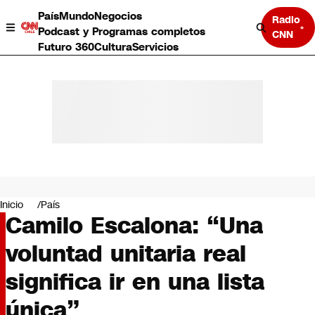
País
Mundo
Negocios
Radio
Podcast y Programas completos
CNN
Futuro 360
Cultura
Servicios
País
Mundo
Negocios
Inicio
País
Camilo Escalona: “Una
Deportes
Programas completos
voluntad unitaria real
Cultura
Servicios
significa ir en una lista
Bits
CNN Data
única”
CNN tiempo