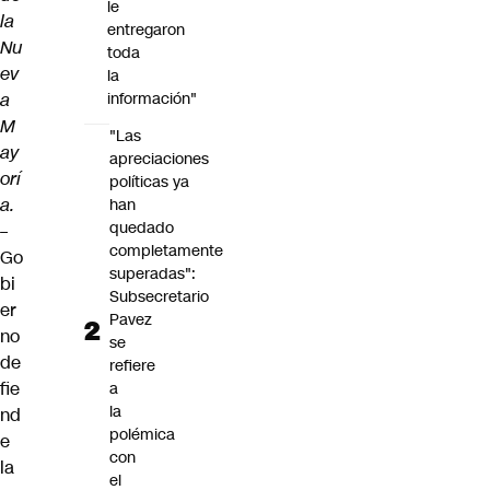
le
la
entregaron
Nu
toda
ev
la
a
información"
M
"Las
ay
apreciaciones
orí
políticas ya
a.
han
quedado
–
completamente
Go
superadas":
bi
Subsecretario
er
Pavez
no
se
de
refiere
fie
a
la
nd
polémica
e
con
la
el