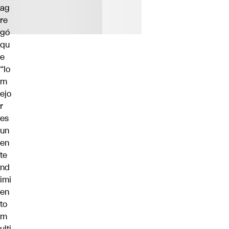
ag
re
gó
qu
e
“lo
m
ejo
r
es
un
en
te
nd
imi
en
to
m
ulti