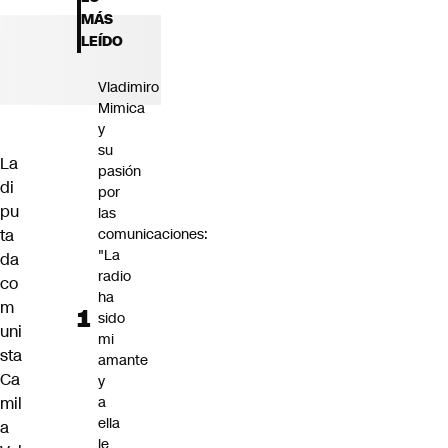
Futuro 360
MÁS
Opinión
LEÍDO
Vladimiro
Mimica
y
su
La
pasión
di
por
pu
las
ta
comunicaciones:
"La
da
radio
co
ha
m
sido
uni
mi
sta
amante
Ca
y
mil
a
ella
a
le