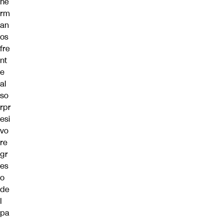
he
rm
an
os
fre
nt
e
al
so
rpr
esi
vo
re
gr
es
o
de
l
pa