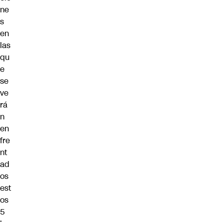
ne
s
en
las
qu
e
se
ve
rá
n
en
fre
nt
ad
os
est
os
5