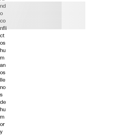
nd
o
co
nfli
ct
os
hu
m
an
os
lle
no
s
de
hu
m
or
y