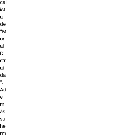
cal
ist
a
de
“M
or
al
Di
str
aí
da
”.
Ad
e
m
ás
su
he
rm