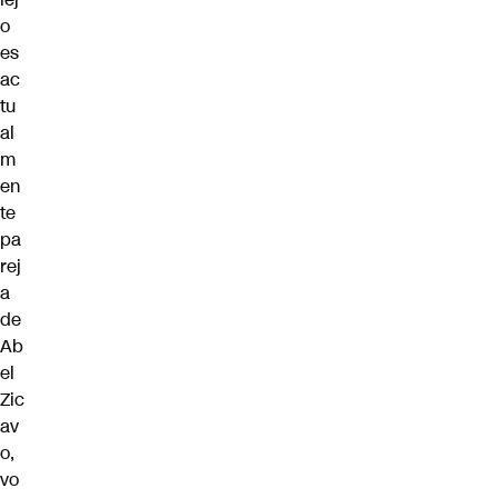
o
es
ac
tu
al
m
en
te
pa
rej
a
de
Ab
el
Zic
av
o,
vo