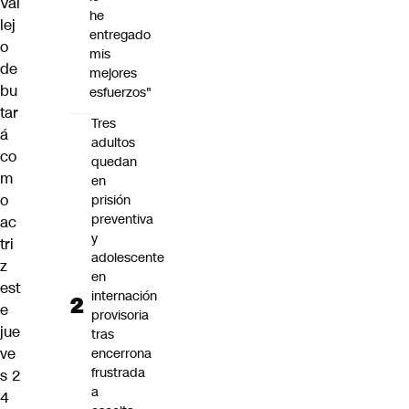
Val
he
lej
entregado
o
mis
de
mejores
bu
esfuerzos"
tar
Tres
á
adultos
co
quedan
m
en
o
prisión
preventiva
ac
y
tri
adolescente
z
en
est
internación
e
provisoria
jue
tras
ve
encerrona
frustrada
s 2
a
4