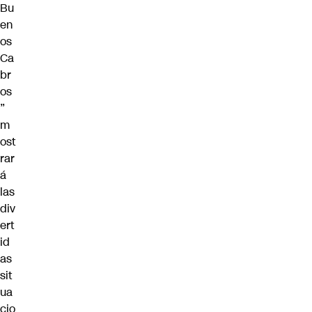
Bu
en
os
Ca
br
os
”
m
ost
rar
á
las
div
ert
id
as
sit
ua
cio