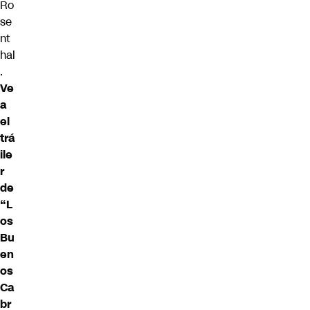
Ro
se
nt
hal
.
Ve
a
el
trá
ile
r
de
“L
os
Bu
en
os
Ca
br