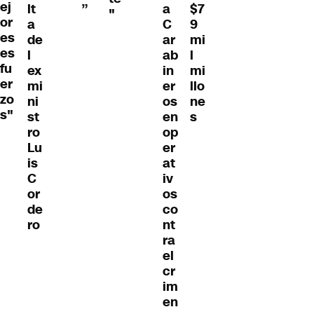
ej
lt
”
a
$7
"
or
a
C
9
es
de
ar
mi
es
l
ab
l
fu
ex
in
mi
er
mi
er
llo
zo
ni
os
ne
s"
st
en
s
ro
op
Lu
er
is
at
C
iv
or
os
de
co
ro
nt
ra
el
cr
im
en