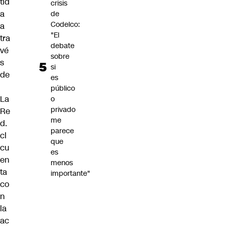
tid
crisis
a
de
Codelco:
a
"El
tra
debate
vé
sobre
s
si
de
es
público
La
o
privado
Re
me
d.
parece
cl
que
cu
es
en
menos
ta
importante"
co
n
la
ac