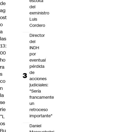
escolta
de
del
ag
exministro
ost
Luis
o
Cordero
a
Director
las
del
13:
INDH
00
por
ho
eventual
pérdida
ra
de
s
acciones
co
judiciales:
n
"Sería
la
francamente
se
un
rie
retroceso
importante"
“L
os
Daniel
Bu