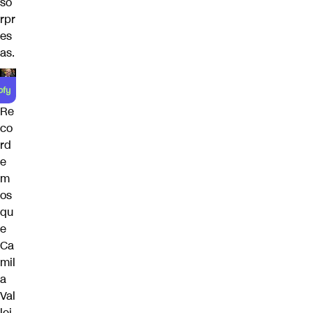
so
rpr
es
as.
Re
co
rd
e
m
os
qu
e
Ca
mil
a
Val
lej