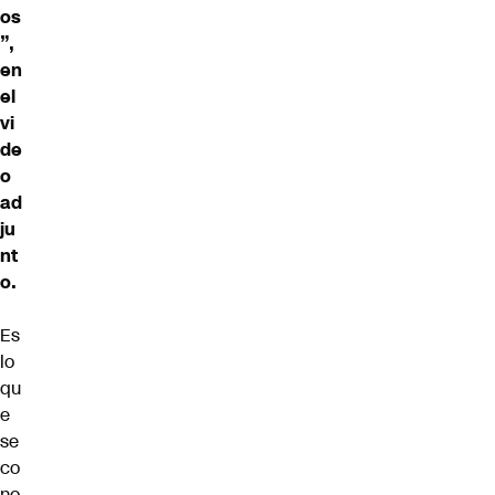
os
”,
en
el
vi
de
o
ad
ju
nt
o.
Es
lo
qu
e
se
co
no