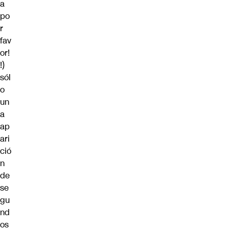
a
po
r
fav
or!
!)
sól
o
un
a
ap
ari
ció
n
de
se
gu
nd
os