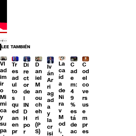
LEE TAMBIÉN
Vl
La
Tr
D
C
C
Di
Iv
ad
ca
es
an
ad
od
re
án
im
íd
ad
iel
e
el
ct
Ar
ir
a
ul
M
m:
co
or
ri
o
de
to
an
4
ve
de
ag
Mi
Ni
s
ou
9
rs
l
ad
mi
ra
qu
ch
%
us
IN
a
ca
v
ed
eh
es
e
D
y
y
M
an
ri
tá
m
H
la
su
od
en
(P
de
pr
po
cr
pa
i,
pr
S)
ac
es
r
isi