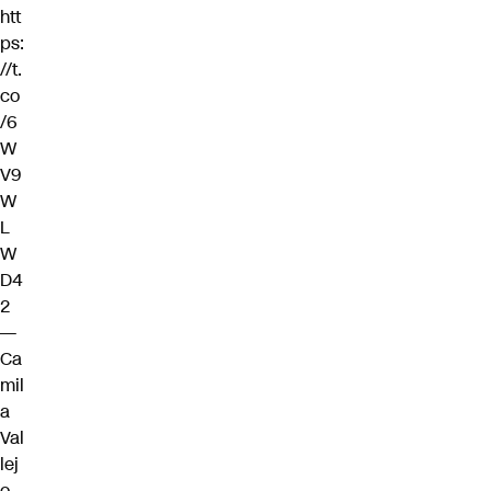
htt
ps:
//t.
co
/6
W
V9
W
L
W
D4
2
—
Ca
mil
a
Val
lej
o