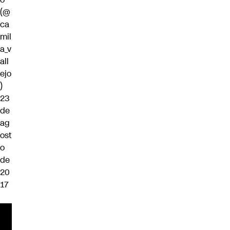
(@
ca
mil
a_v
all
ejo
)
23
de
ag
ost
o
de
20
17