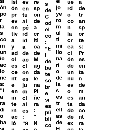
si
el
isi
re
ue
a
ev
s
ón
jo
ón
sp
rd
de
en
de
po
ye
pr
on
o
tr
tu
C
r
ro
ev
de
co
an
al
od
la
m
en
a
n
sp
pé
el
s
ul
tiv
cr
la
or
rd
co
co
ti
a
íti
cr
te
id
:
m
mi
y
ca
ea
s:
a
"E
un
llo
ad
de
ci
Pr
de
l
ic
na
ol
M
ón
es
ac
de
ac
ri
es
ag
de
en
ci
ba
io
o
ce
da
un
ta
on
te
ne
de
nt
le
nu
n
es
so
s:
la
e
na
ev
de
ju
br
"L
s
en
Pi
o
m
di
e
a
es
in
ñe
es
an
ci
si
ra
tr
te
ra
ta
da
al
es
di
ell
rn
:
do
co
es
pú
o
as
ac
“
de
nt
:
bli
ha
de
ió
N
ex
ra
"S
co
si
H
n
o
ce
la