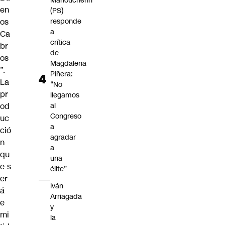
Manouchehri
en
(PS)
os
responde
a
Ca
crítica
br
de
os
Magdalena
”.
Piñera:
La
“No
pr
llegamos
od
al
Congreso
uc
a
ció
agradar
n
a
qu
una
e s
élite”
er
Iván
á
Arriagada
e
y
mi
la