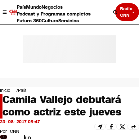
País
Mundo
Negocios
Radio
Podcast y Programas completos
CNN
Futuro 360
Cultura
Servicios
País
Mundo
Negocios
Inicio
País
Camila Vallejo debutará
Deportes
Programas completos
como actriz este jueves
Cultura
Servicios
23- 08- 2017 09:47
Bits
CNN Data
Por
CNN
CNN tiempo
LO