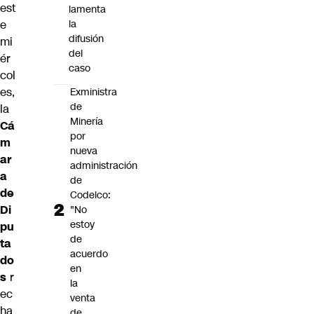
est
lamenta
e
la
difusión
mi
del
ér
caso
col
es,
Exministra
de
la
Minería
Cá
por
m
nueva
ar
administración
a
de
de
Codelco:
Di
"No
estoy
pu
de
ta
acuerdo
do
en
s
r
la
ec
venta
ha
de