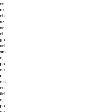
es
re
ch
az
ar
el
gu
ari
sm
o,
po
de
r
dis
cu
tirl
o,
po
de