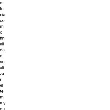
e
te
nía
co
m
o
fin
ali
da
d
an
ali
za
r
el
te
m
a y
qu