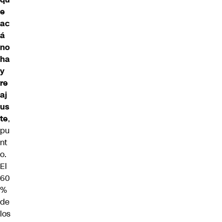
e
ac
á
no
ha
y
re
aj
us
te
,
pu
nt
o.
El
60
%
de
los