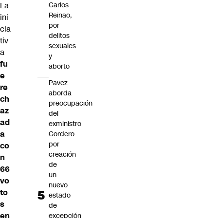
La
Carlos
Reinao,
ini
por
cia
delitos
tiv
sexuales
a
y
fu
aborto
e
Pavez
re
aborda
ch
preocupación
az
del
ad
exministro
a
Cordero
por
co
creación
n
de
66
un
vo
nuevo
to
estado
s
de
en
excepción