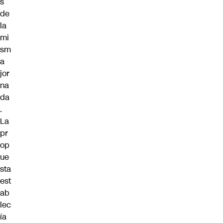
s
de
la
mi
sm
a
jor
na
da
.
La
pr
op
ue
sta
est
ab
lec
ía