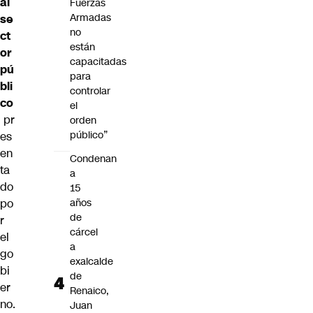
al
Fuerzas
Armadas
se
no
ct
están
or
capacitadas
pú
para
bli
controlar
co
el
pr
orden
público”
es
en
Condenan
ta
a
do
15
po
años
de
r
cárcel
el
a
go
exalcalde
bi
de
er
Renaico,
no.
Juan