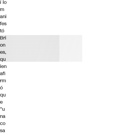
í lo
m
ani
fes
tó
Bri
on
es,
qu
ien
afi
rm
ó
qu
e
“u
na
co
sa