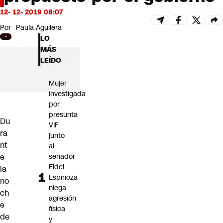
Futuro 360
12- 12- 2019 08:07
Opinión
Por
Paula Aguilera
LO
MÁS
LEÍDO
Mujer
investigada
por
presunta
Du
VIF
ra
junto
nt
al
e
senador
Fidel
la
Espinoza
no
niega
ch
agresión
e
física
de
y