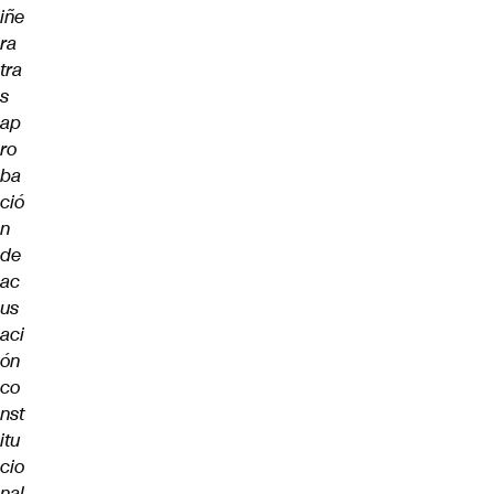
iñe
ra
tra
s
ap
ro
ba
ció
n
de
ac
us
aci
ón
co
nst
itu
cio
nal