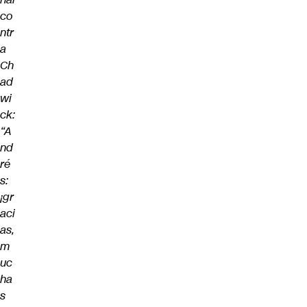
co
ntr
a
Ch
ad
wi
ck:
“A
nd
ré
s:
¡gr
aci
as,
m
uc
ha
s