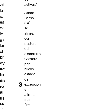
zó
activos"
la
Jaime
id
Bassa
ea
(FA)
de
se
alinea
le
con
gis
postura
lar
del
el
exministro
pr
Cordero
oy
por
ec
nuevo
estado
to
de
de
excepción
re
y
aj
afirma
us
que
te
“las