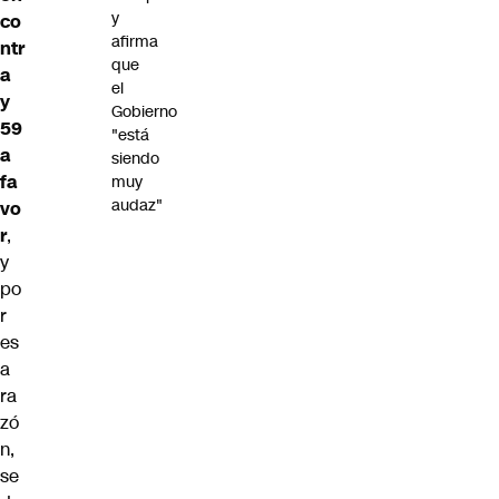
y
co
afirma
ntr
que
a
el
y
Gobierno
59
"está
a
siendo
fa
muy
audaz"
vo
r
,
y
po
r
es
a
ra
zó
n,
se