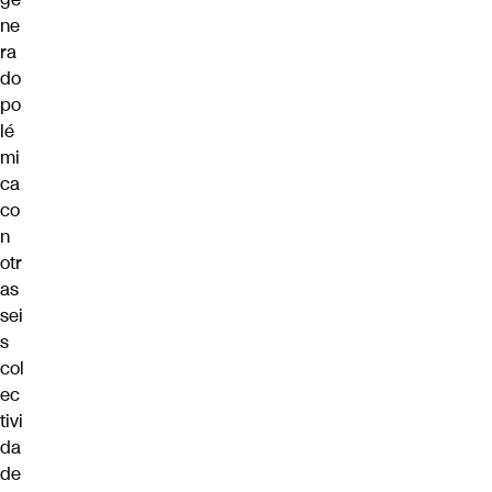
ne
ra
do
po
lé
mi
ca
co
n
otr
as
sei
s
col
ec
tivi
da
de