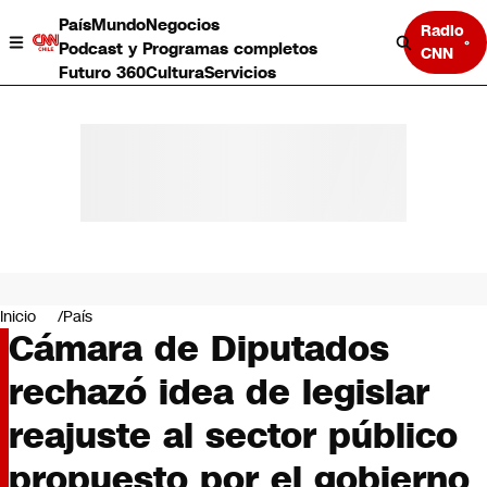
País
Mundo
Negocios
Radio
Podcast y Programas completos
CNN
Futuro 360
Cultura
Servicios
País
Mundo
Negocios
Inicio
País
Cámara de Diputados
Deportes
Programas completos
rechazó idea de legislar
Cultura
Servicios
reajuste al sector público
Bits
CNN Data
propuesto por el gobierno
CNN tiempo