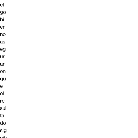
el
go
bi
er
no
as
eg
ur
ar
on
qu
e
el
re
sul
ta
do
sig
nifi